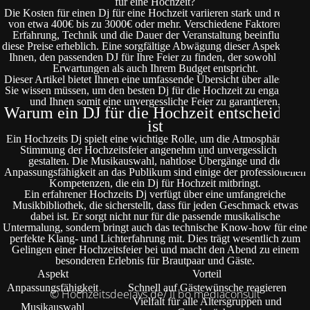
für eine Hochzeit?
Die Kosten für einen Dj für eine Hochzeit variieren stark und reichen
von etwa 400€ bis zu 3000€ oder mehr. Verschiedene Faktoren wie
Erfahrung, Technik und die Dauer der Veranstaltung beeinflussen
diese Preise erheblich. Eine sorgfältige Abwägung dieser Aspekte hilft
Ihnen, den passenden DJ für Ihre Feier zu finden, der sowohl Ihren
Erwartungen als auch Ihrem Budget entspricht.
Dieser Artikel bietet Ihnen eine umfassende Übersicht über alles, was
Sie wissen müssen, um den besten Dj für die Hochzeit zu engagieren
und Ihnen somit eine unvergessliche Feier zu garantieren.
Warum ein DJ für die Hochzeit entscheidend
ist
Ein Hochzeits Dj spielt eine wichtige Rolle, um die Atmosphäre und
Stimmung der Hochzeitsfeier angenehm und unvergesslich zu
gestalten. Die Musikauswahl, nahtlose Übergänge und die
Anpassungsfähigkeit an das Publikum sind einige der professionellen
Kompetenzen, die ein Dj für Hochzeit mitbringt.
Ein erfahrener Hochzeits Dj verfügt über eine umfangreiche
Musikbibliothek, die sicherstellt, dass für jeden Geschmack etwas
dabei ist. Er sorgt nicht nur für die passende musikalische
Untermalung, sondern bringt auch das technische Know-how für eine
perfekte Klang- und Lichterfahrung mit. Dies trägt wesentlich zum
Gelingen einer Hochzeitsfeier bei und macht den Abend zu einem
besonderen Erlebnis für Brautpaar und Gäste.
Aspekt
Vorteil
Anpassungsfähigkeit
Schnell auf Gästewünsche reagieren
© Hochzeitsdeejays.de/ II bo mediaconsult
Vielfalt für alle Altersgruppen und
Musikauswahl