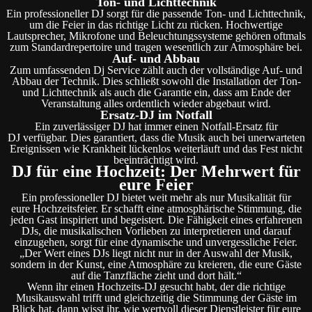
Ton- und Lichttechnik
Ein professioneller DJ sorgt für die passende Ton- und Lichttechnik,
um die Feier in das richtige Licht zu rücken. Hochwertige
Lautsprecher, Mikrofone und Beleuchtungssysteme gehören oftmals
zum Standardrepertoire und tragen wesentlich zur Atmosphäre bei.
Auf- und Abbau
Zum umfassenden Dj Service zählt auch der vollständige Auf- und
Abbau der Technik. Dies schließt sowohl die Installation der Ton-
und Lichttechnik als auch die Garantie ein, dass am Ende der
Veranstaltung alles ordentlich wieder abgebaut wird.
Ersatz-DJ im Notfall
Ein zuverlässiger DJ hat immer einen Notfall-Ersatz für
DJ verfügbar. Dies garantiert, dass die Musik auch bei unerwarteten
Ereignissen wie Krankheit lückenlos weiterläuft und das Fest nicht
beeinträchtigt wird.
DJ für eine Hochzeit: Der Mehrwert für
eure Feier
Ein professioneller DJ bietet weit mehr als nur Musikalität für
eure Hochzeitsfeier. Er schafft eine atmosphärische Stimmung, die
jeden Gast inspiriert und begeistert. Die Fähigkeit eines erfahrenen
DJs, die musikalischen Vorlieben zu interpretieren und darauf
einzugehen, sorgt für eine dynamische und unvergessliche Feier.
„Der Wert eines DJs liegt nicht nur in der Auswahl der Musik,
sondern in der Kunst, eine Atmosphäre zu kreieren, die eure Gäste
auf die Tanzfläche zieht und dort hält.“
Wenn ihr einen Hochzeits-DJ gesucht habt, der die richtige
Musikauswahl trifft und gleichzeitig die Stimmung der Gäste im
Blick hat, dann wisst ihr, wie wertvoll dieser Dienstleister für eure