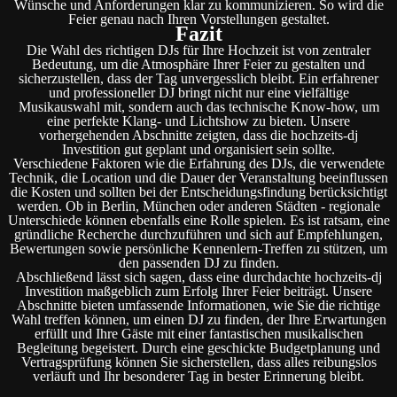
Wünsche und Anforderungen klar zu kommunizieren. So wird die
Feier genau nach Ihren Vorstellungen gestaltet.
Fazit
Die Wahl des richtigen DJs für Ihre Hochzeit ist von zentraler
Bedeutung, um die Atmosphäre Ihrer Feier zu gestalten und
sicherzustellen, dass der Tag unvergesslich bleibt. Ein erfahrener
und professioneller DJ bringt nicht nur eine vielfältige
Musikauswahl mit, sondern auch das technische Know-how, um
eine perfekte Klang- und Lichtshow zu bieten. Unsere
vorhergehenden Abschnitte zeigten, dass die hochzeits-dj
Investition gut geplant und organisiert sein sollte.
Verschiedene Faktoren wie die Erfahrung des DJs, die verwendete
Technik, die Location und die Dauer der Veranstaltung beeinflussen
die Kosten und sollten bei der Entscheidungsfindung berücksichtigt
werden. Ob in Berlin, München oder anderen Städten - regionale
Unterschiede können ebenfalls eine Rolle spielen. Es ist ratsam, eine
gründliche Recherche durchzuführen und sich auf Empfehlungen,
Bewertungen sowie persönliche Kennenlern-Treffen zu stützen, um
den passenden DJ zu finden.
Abschließend lässt sich sagen, dass eine durchdachte hochzeits-dj
Investition maßgeblich zum Erfolg Ihrer Feier beiträgt. Unsere
Abschnitte bieten umfassende Informationen, wie Sie die richtige
Wahl treffen können, um einen DJ zu finden, der Ihre Erwartungen
erfüllt und Ihre Gäste mit einer fantastischen musikalischen
Begleitung begeistert. Durch eine geschickte Budgetplanung und
Vertragsprüfung können Sie sicherstellen, dass alles reibungslos
verläuft und Ihr besonderer Tag in bester Erinnerung bleibt.