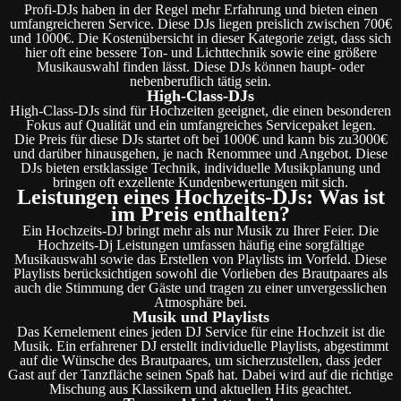
Profi-DJs haben in der Regel mehr Erfahrung und bieten einen
umfangreicheren Service. Diese DJs liegen preislich zwischen 700€
und 1000€. Die Kostenübersicht in dieser Kategorie zeigt, dass sich
hier oft eine bessere Ton- und Lichttechnik sowie eine größere
Musikauswahl finden lässt. Diese DJs können haupt- oder
nebenberuflich tätig sein.
High-Class-DJs
High-Class-DJs sind für Hochzeiten geeignet, die einen besonderen
Fokus auf Qualität und ein umfangreiches Servicepaket legen.
Die Preis für diese DJs startet oft bei 1000€ und kann bis zu3000€
und darüber hinausgehen, je nach Renommee und Angebot. Diese
DJs bieten erstklassige Technik, individuelle Musikplanung und
bringen oft exzellente Kundenbewertungen mit sich.
Leistungen eines Hochzeits-DJs: Was ist
im Preis enthalten?
Ein Hochzeits-DJ bringt mehr als nur Musik zu Ihrer Feier. Die
Hochzeits-Dj Leistungen umfassen häufig eine sorgfältige
Musikauswahl sowie das Erstellen von Playlists im Vorfeld. Diese
Playlists berücksichtigen sowohl die Vorlieben des Brautpaares als
auch die Stimmung der Gäste und tragen zu einer unvergesslichen
Atmosphäre bei.
Musik und Playlists
Das Kernelement eines jeden DJ Service für eine Hochzeit ist die
Musik. Ein erfahrener DJ erstellt individuelle Playlists, abgestimmt
auf die Wünsche des Brautpaares, um sicherzustellen, dass jeder
Gast auf der Tanzfläche seinen Spaß hat. Dabei wird auf die richtige
Mischung aus Klassikern und aktuellen Hits geachtet.