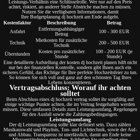
Leistungs-Verhältnis eine Schlüsselrolle. Wer nur auf den Preis
achtet, riskiert, an anderer Stelle Abstriche machen zu müssen.
Nutzen Sie die verfügbaren Informationen, damit
Ihre Budgetplanung dj hochzeit am Ende aufgeht.
Kostenfaktor
Beschreibung
Betrag
Entfernungsabhängiger
Anfahrt
100 - 300 EUR
Betrag
Mietkosten für zusätzliche
Technik
200 - 500 EUR
Technik
Kosten pro zusätzlicher
100 - 200 EUR (je
Überstunden
Stunde
Stunde)
Eine detaillierte Aufstellung der kosten dj hochzeit planen hilft nicht
nur bei der finanziellen Kontrolle, sondern gibt Ihnen auch ein
sicheres Gefühl, das Richtige für Ihre perfekte Hochzeitsfeier zu tun.
So können Sie sich voll und ganz auf den schönsten Tag Ihres
Lebens konzentrieren.
Vertragsabschluss: Worauf ihr achten
solltet
Beim Abschluss eines dj hochzeit vertrag solltet ihr sorgfältig auf
einige wichtige Punkte achten, die im Vertrag festgehalten werden
müssen. Diese umfassen Details zum Leistungsumfang, Regelungen
für den Ausfall sowie die Zahlungsbedingungen.
Leistungsumfang
Der dj Leistungsumfang sollte klar definiert sein. Dazu zählen
Musikauswahl und Playlists, Ton- und Lichttechnik, sowie der Auf-
und Abbau. Transparenz ist unerlässlich, damit am Ende keine
Missverständnisse entstehen. Schließen Sie unbedingt eine