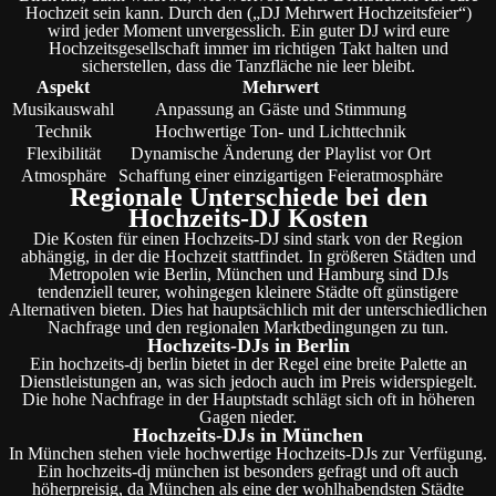
Hochzeit sein kann. Durch den („DJ Mehrwert Hochzeitsfeier“)
wird jeder Moment unvergesslich. Ein guter DJ wird eure
Hochzeitsgesellschaft immer im richtigen Takt halten und
sicherstellen, dass die Tanzfläche nie leer bleibt.
Aspekt
Mehrwert
Musikauswahl
Anpassung an Gäste und Stimmung
Technik
Hochwertige Ton- und Lichttechnik
Flexibilität
Dynamische Änderung der Playlist vor Ort
Atmosphäre
Schaffung einer einzigartigen Feieratmosphäre
Regionale Unterschiede bei den
Hochzeits-DJ Kosten
Die Kosten für einen Hochzeits-DJ sind stark von der Region
abhängig, in der die Hochzeit stattfindet. In größeren Städten und
Metropolen wie Berlin, München und Hamburg sind DJs
tendenziell teurer, wohingegen kleinere Städte oft günstigere
Alternativen bieten. Dies hat hauptsächlich mit der unterschiedlichen
Nachfrage und den regionalen Marktbedingungen zu tun.
Hochzeits-DJs in Berlin
Ein hochzeits-dj berlin bietet in der Regel eine breite Palette an
Dienstleistungen an, was sich jedoch auch im Preis widerspiegelt.
Die hohe Nachfrage in der Hauptstadt schlägt sich oft in höheren
Gagen nieder.
Hochzeits-DJs in München
In München stehen viele hochwertige Hochzeits-DJs zur Verfügung.
Ein hochzeits-dj münchen ist besonders gefragt und oft auch
höherpreisig, da München als eine der wohlhabendsten Städte