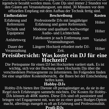
irgendwie bezahlt werden muss. Gute Djs sind immer 2 Stunden vor
den Gästen am Veranstaltungsort, um mind. 30 Minuten vor dem
offiziellen Empfang mit dem Aufbau der Technik fertig sind.
Einflussfaktor
Beschreibung
Kosten
Erfahrung und
Professionelle DJs mit langjähriger
Höher
Referenzen
Erfahrung und guten Referenzen.
Technik und
Moderne und qualitativ hochwertige
Höher
Equipment
Audio- und Lichttechnik.
Fahrtkosten je nach Entfernung zum
Anfahrtsweg
Variabel
Veranstaltungsort.
Dauer der
Längere Hochzeit erfordert mehr DJ-
Höher
Veranstaltung
Zeit.
Preisübersicht: Was kostet ein DJ für eine
Hochzeit?
Die Preisspanne für einen DJ bei Hochzeiten variiert stark. Es ist
wichtig, sich vor der Buchung eines Hochzeits Djs über die
verschiedenen Preissegmente zu informieren. Im Folgenden finden
Sie eine ungefähre Kostenübersicht, die Ihnen bei der Entscheidung
helfen kann.
Hobby-DJs
Hobby-DJs bieten ihre Dienste oft preisgünstiger an, da sie in der
Regel noch Erfahrungen sammeln möchten. Die Kosten für Hobby-
DJs können ab 400€ starten. Diese DJs sind oft passioniert und
bringen viel Engagement mit, was sie zu einer guten Budget-Option
macht, allerdings mangelt es oft an Erfahrung und Professionalität.
Profi-DJs