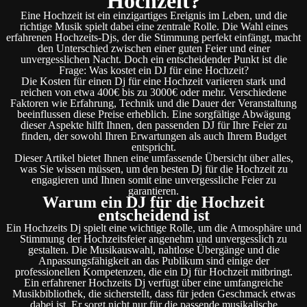
Hochzeit?
Eine Hochzeit ist ein einzigartiges Ereignis im Leben, und die
richtige Musik spielt dabei eine zentrale Rolle. Die Wahl eines
erfahrenen Hochzeits-Djs, der die Stimmung perfekt einfängt, macht
den Unterschied zwischen einer guten Feier und einer
unvergesslichen Nacht. Doch ein entscheidender Punkt ist die
Frage: Was kostet ein DJ für eine Hochzeit?
Die Kosten für einen Dj für eine Hochzeit variieren stark und
reichen von etwa 400€ bis zu 3000€ oder mehr. Verschiedene
Faktoren wie Erfahrung, Technik und die Dauer der Veranstaltung
beeinflussen diese Preise erheblich. Eine sorgfältige Abwägung
dieser Aspekte hilft Ihnen, den passenden DJ für Ihre Feier zu
finden, der sowohl Ihren Erwartungen als auch Ihrem Budget
entspricht.
Dieser Artikel bietet Ihnen eine umfassende Übersicht über alles,
was Sie wissen müssen, um den besten Dj für die Hochzeit zu
engagieren und Ihnen somit eine unvergessliche Feier zu
garantieren.
Warum ein DJ für die Hochzeit
entscheidend ist
Ein Hochzeits Dj spielt eine wichtige Rolle, um die Atmosphäre und
Stimmung der Hochzeitsfeier angenehm und unvergesslich zu
gestalten. Die Musikauswahl, nahtlose Übergänge und die
Anpassungsfähigkeit an das Publikum sind einige der
professionellen Kompetenzen, die ein Dj für Hochzeit mitbringt.
Ein erfahrener Hochzeits Dj verfügt über eine umfangreiche
Musikbibliothek, die sicherstellt, dass für jeden Geschmack etwas
dabei ist. Er sorgt nicht nur für die passende musikalische