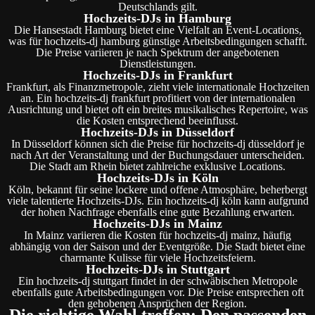
Deutschlands gilt.
Hochzeits-DJs in Hamburg
Die Hansestadt Hamburg bietet eine Vielfalt an Event-Locations,
was für hochzeits-dj hamburg günstige Arbeitsbedingungen schafft.
Die Preise variieren je nach Spektrum der angebotenen
Dienstleistungen.
Hochzeits-DJs in Frankfurt
Frankfurt, als Finanzmetropole, zieht viele internationale Hochzeiten
an. Ein hochzeits-dj frankfurt profitiert von der internationalen
Ausrichtung und bietet oft ein breites musikalisches Repertoire, was
die Kosten entsprechend beeinflusst.
Hochzeits-DJs in Düsseldorf
In Düsseldorf können sich die Preise für hochzeits-dj düsseldorf je
nach Art der Veranstaltung und der Buchungsdauer unterscheiden.
Die Stadt am Rhein bietet zahlreiche exklusive Locations.
Hochzeits-DJs in Köln
Köln, bekannt für seine lockere und offene Atmosphäre, beherbergt
viele talentierte Hochzeits-DJs. Ein hochzeits-dj köln kann aufgrund
der hohen Nachfrage ebenfalls eine gute Bezahlung erwarten.
Hochzeits-DJs in Mainz
In Mainz variieren die Kosten für hochzeits-dj mainz, häufig
abhängig von der Saison und der Eventgröße. Die Stadt bietet eine
charmante Kulisse für viele Hochzeitsfeiern.
Hochzeits-DJs in Stuttgart
Ein hochzeits-dj stuttgart findet in der schwäbischen Metropole
ebenfalls gute Arbeitsbedingungen vor. Die Preise entsprechen oft
den gehobenen Ansprüchen der Region.
Die richtige Wahl treffen: Den passenden