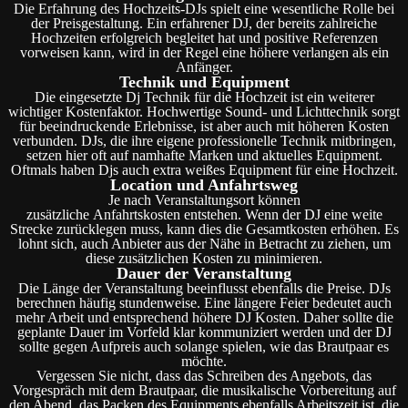
Die Erfahrung des Hochzeits-DJs spielt eine wesentliche Rolle bei
der Preisgestaltung. Ein erfahrener DJ, der bereits zahlreiche
Hochzeiten erfolgreich begleitet hat und positive Referenzen
vorweisen kann, wird in der Regel eine höhere verlangen als ein
Anfänger.
Technik und Equipment
Die eingesetzte Dj Technik für die Hochzeit ist ein weiterer
wichtiger Kostenfaktor. Hochwertige Sound- und Lichttechnik sorgt
für beeindruckende Erlebnisse, ist aber auch mit höheren Kosten
verbunden. DJs, die ihre eigene professionelle Technik mitbringen,
setzen hier oft auf namhafte Marken und aktuelles Equipment.
Oftmals haben Djs auch extra weißes Equipment für eine Hochzeit.
Location und Anfahrtsweg
Je nach Veranstaltungsort können
zusätzliche Anfahrtskosten entstehen. Wenn der DJ eine weite
Strecke zurücklegen muss, kann dies die Gesamtkosten erhöhen. Es
lohnt sich, auch Anbieter aus der Nähe in Betracht zu ziehen, um
diese zusätzlichen Kosten zu minimieren.
Dauer der Veranstaltung
Die Länge der Veranstaltung beeinflusst ebenfalls die Preise. DJs
berechnen häufig stundenweise. Eine längere Feier bedeutet auch
mehr Arbeit und entsprechend höhere DJ Kosten. Daher sollte die
geplante Dauer im Vorfeld klar kommuniziert werden und der DJ
sollte gegen Aufpreis auch solange spielen, wie das Brautpaar es
möchte.
Vergessen Sie nicht, dass das Schreiben des Angebots, das
Vorgespräch mit dem Brautpaar, die musikalische Vorbereitung auf
den Abend, das Packen des Equipments ebenfalls Arbeitszeit ist, die