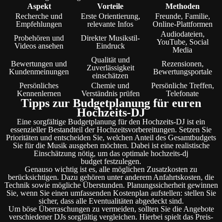
Aspekt
Vorteile
Methoden
Recherche und
Erste Orientierung,
Freunde, Familie,
Empfehlungen
relevante Infos
Online-Plattformen
Audiodateien,
Probehören und
Direkter Musikstil-
YouTube, Social
Videos ansehen
Eindruck
Media
Qualität und
Bewertungen und
Rezensionen,
Zuverlässigkeit
Kundenmeinungen
Bewertungsportale
einschätzen
Persönliches
Chemie und
Persönliche Treffen,
Kennenlernen
Verständnis prüfen
Telefonate
Tipps zur Budgetplanung für euren
Hochzeits-DJ
Eine sorgfältige Budgetplanung für den Hochzeits-DJ ist ein
essenzieller Bestandteil der Hochzeitsvorbereitungen. Setzen Sie
Prioritäten und entscheiden Sie, welchen Anteil des Gesamtbudgets
Sie für die Musik ausgeben möchten. Dabei ist eine realistische
Einschätzung nötig, um das optimale hochzeits-dj
budget festzulegen.
Genauso wichtig ist es, alle möglichen Zusatzkosten zu
berücksichtigen. Dazu gehören unter anderem Anfahrtskosten, die
Technik sowie mögliche Überstunden. Planungssicherheit gewinnen
Sie, wenn Sie einen umfassenden Kostenplan aufstellen: stellen Sie
sicher, dass alle Eventualitäten abgedeckt sind.
Um böse Überraschungen zu vermeiden, sollten Sie die Angebote
verschiedener DJs sorgfältig vergleichen. Hierbei spielt das Preis-