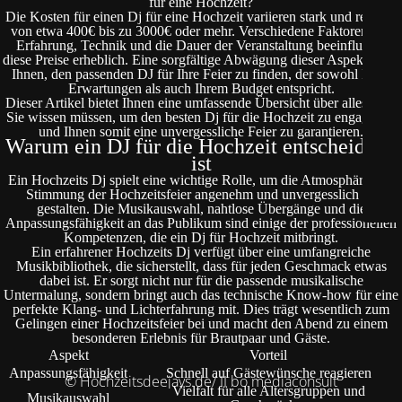
für eine Hochzeit?
Die Kosten für einen Dj für eine Hochzeit variieren stark und reichen
von etwa 400€ bis zu 3000€ oder mehr. Verschiedene Faktoren wie
Erfahrung, Technik und die Dauer der Veranstaltung beeinflussen
diese Preise erheblich. Eine sorgfältige Abwägung dieser Aspekte hilft
Ihnen, den passenden DJ für Ihre Feier zu finden, der sowohl Ihren
Erwartungen als auch Ihrem Budget entspricht.
Dieser Artikel bietet Ihnen eine umfassende Übersicht über alles, was
Sie wissen müssen, um den besten Dj für die Hochzeit zu engagieren
und Ihnen somit eine unvergessliche Feier zu garantieren.
Warum ein DJ für die Hochzeit entscheidend
ist
Ein Hochzeits Dj spielt eine wichtige Rolle, um die Atmosphäre und
Stimmung der Hochzeitsfeier angenehm und unvergesslich zu
gestalten. Die Musikauswahl, nahtlose Übergänge und die
Anpassungsfähigkeit an das Publikum sind einige der professionellen
Kompetenzen, die ein Dj für Hochzeit mitbringt.
Ein erfahrener Hochzeits Dj verfügt über eine umfangreiche
Musikbibliothek, die sicherstellt, dass für jeden Geschmack etwas
dabei ist. Er sorgt nicht nur für die passende musikalische
Untermalung, sondern bringt auch das technische Know-how für eine
perfekte Klang- und Lichterfahrung mit. Dies trägt wesentlich zum
Gelingen einer Hochzeitsfeier bei und macht den Abend zu einem
besonderen Erlebnis für Brautpaar und Gäste.
Aspekt
Vorteil
Anpassungsfähigkeit
Schnell auf Gästewünsche reagieren
© Hochzeitsdeejays.de/ II bo mediaconsult
Vielfalt für alle Altersgruppen und
Musikauswahl