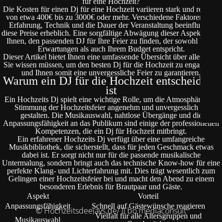
für eine Hochzeit?
Die Kosten für einen Dj für eine Hochzeit variieren stark und reichen
von etwa 400€ bis zu 3000€ oder mehr. Verschiedene Faktoren wie
Erfahrung, Technik und die Dauer der Veranstaltung beeinflussen
diese Preise erheblich. Eine sorgfältige Abwägung dieser Aspekte hilft
Ihnen, den passenden DJ für Ihre Feier zu finden, der sowohl Ihren
Erwartungen als auch Ihrem Budget entspricht.
Dieser Artikel bietet Ihnen eine umfassende Übersicht über alles, was
Sie wissen müssen, um den besten Dj für die Hochzeit zu engagieren
und Ihnen somit eine unvergessliche Feier zu garantieren.
Warum ein DJ für die Hochzeit entscheidend
ist
Ein Hochzeits Dj spielt eine wichtige Rolle, um die Atmosphäre und
Stimmung der Hochzeitsfeier angenehm und unvergesslich zu
gestalten. Die Musikauswahl, nahtlose Übergänge und die
Anpassungsfähigkeit an das Publikum sind einige der professionellen
Kompetenzen, die ein Dj für Hochzeit mitbringt.
Ein erfahrener Hochzeits Dj verfügt über eine umfangreiche
Musikbibliothek, die sicherstellt, dass für jeden Geschmack etwas
dabei ist. Er sorgt nicht nur für die passende musikalische
Untermalung, sondern bringt auch das technische Know-how für eine
perfekte Klang- und Lichterfahrung mit. Dies trägt wesentlich zum
Gelingen einer Hochzeitsfeier bei und macht den Abend zu einem
besonderen Erlebnis für Brautpaar und Gäste.
Aspekt
Vorteil
Anpassungsfähigkeit
Schnell auf Gästewünsche reagieren
© Hochzeitsdeejays.de/ II bo mediaconsult
Vielfalt für alle Altersgruppen und
Musikauswahl