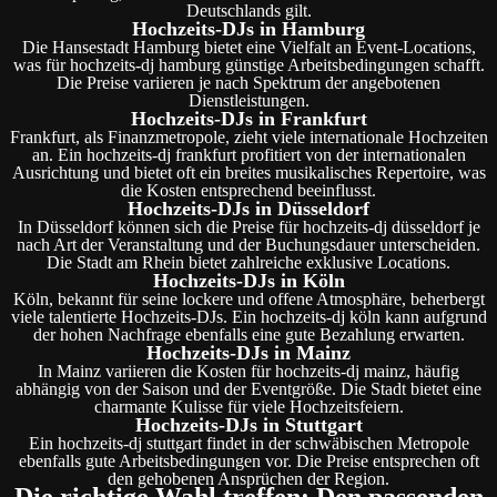
Deutschlands gilt.
Hochzeits-DJs in Hamburg
Die Hansestadt Hamburg bietet eine Vielfalt an Event-Locations,
was für hochzeits-dj hamburg günstige Arbeitsbedingungen schafft.
Die Preise variieren je nach Spektrum der angebotenen
Dienstleistungen.
Hochzeits-DJs in Frankfurt
Frankfurt, als Finanzmetropole, zieht viele internationale Hochzeiten
an. Ein hochzeits-dj frankfurt profitiert von der internationalen
Ausrichtung und bietet oft ein breites musikalisches Repertoire, was
die Kosten entsprechend beeinflusst.
Hochzeits-DJs in Düsseldorf
In Düsseldorf können sich die Preise für hochzeits-dj düsseldorf je
nach Art der Veranstaltung und der Buchungsdauer unterscheiden.
Die Stadt am Rhein bietet zahlreiche exklusive Locations.
Hochzeits-DJs in Köln
Köln, bekannt für seine lockere und offene Atmosphäre, beherbergt
viele talentierte Hochzeits-DJs. Ein hochzeits-dj köln kann aufgrund
der hohen Nachfrage ebenfalls eine gute Bezahlung erwarten.
Hochzeits-DJs in Mainz
In Mainz variieren die Kosten für hochzeits-dj mainz, häufig
abhängig von der Saison und der Eventgröße. Die Stadt bietet eine
charmante Kulisse für viele Hochzeitsfeiern.
Hochzeits-DJs in Stuttgart
Ein hochzeits-dj stuttgart findet in der schwäbischen Metropole
ebenfalls gute Arbeitsbedingungen vor. Die Preise entsprechen oft
den gehobenen Ansprüchen der Region.
Die richtige Wahl treffen: Den passenden