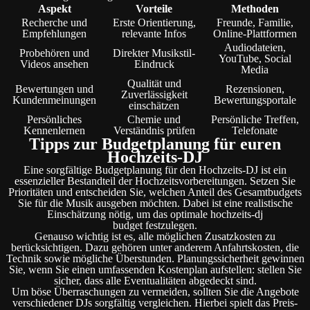
Aspekt
Vorteile
Methoden
Recherche und
Erste Orientierung,
Freunde, Familie,
Empfehlungen
relevante Infos
Online-Plattformen
Audiodateien,
Probehören und
Direkter Musikstil-
YouTube, Social
Videos ansehen
Eindruck
Media
Qualität und
Bewertungen und
Rezensionen,
Zuverlässigkeit
Kundenmeinungen
Bewertungsportale
einschätzen
Persönliches
Chemie und
Persönliche Treffen,
Kennenlernen
Verständnis prüfen
Telefonate
Tipps zur Budgetplanung für euren
Hochzeits-DJ
Eine sorgfältige Budgetplanung für den Hochzeits-DJ ist ein
essenzieller Bestandteil der Hochzeitsvorbereitungen. Setzen Sie
Prioritäten und entscheiden Sie, welchen Anteil des Gesamtbudgets
Sie für die Musik ausgeben möchten. Dabei ist eine realistische
Einschätzung nötig, um das optimale hochzeits-dj
budget festzulegen.
Genauso wichtig ist es, alle möglichen Zusatzkosten zu
berücksichtigen. Dazu gehören unter anderem Anfahrtskosten, die
Technik sowie mögliche Überstunden. Planungssicherheit gewinnen
Sie, wenn Sie einen umfassenden Kostenplan aufstellen: stellen Sie
sicher, dass alle Eventualitäten abgedeckt sind.
Um böse Überraschungen zu vermeiden, sollten Sie die Angebote
verschiedener DJs sorgfältig vergleichen. Hierbei spielt das Preis-