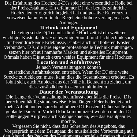
Die Erfahrung des Hochzeits-DJs spielt eine wesentliche Rolle bei
der Preisgestaltung. Ein erfahrener DJ, der bereits zahlreiche
Hochzeiten erfolgreich begleitet hat und positive Referenzen
vorweisen kann, wird in der Regel eine höhere verlangen als ein
Anfänger.
Technik und Equipment
Die eingesetzte Dj Technik für die Hochzeit ist ein weiterer
wichtiger Kostenfaktor. Hochwertige Sound- und Lichttechnik sorgt
für beeindruckende Erlebnisse, ist aber auch mit höheren Kosten
verbunden. DJs, die ihre eigene professionelle Technik mitbringen,
setzen hier oft auf namhafte Marken und aktuelles Equipment.
Oftmals haben Djs auch extra weißes Equipment für eine Hochzeit.
Location und Anfahrtsweg
Je nach Veranstaltungsort können
zusätzliche Anfahrtskosten entstehen. Wenn der DJ eine weite
Strecke zurücklegen muss, kann dies die Gesamtkosten erhöhen. Es
lohnt sich, auch Anbieter aus der Nähe in Betracht zu ziehen, um
diese zusätzlichen Kosten zu minimieren.
Dauer der Veranstaltung
Die Länge der Veranstaltung beeinflusst ebenfalls die Preise. DJs
berechnen häufig stundenweise. Eine längere Feier bedeutet auch
mehr Arbeit und entsprechend höhere DJ Kosten. Daher sollte die
geplante Dauer im Vorfeld klar kommuniziert werden und der DJ
sollte gegen Aufpreis auch solange spielen, wie das Brautpaar es
möchte.
Vergessen Sie nicht, dass das Schreiben des Angebots, das
Vorgespräch mit dem Brautpaar, die musikalische Vorbereitung auf
den Abend, das Packen des Equipments ebenfalls Arbeitszeit ist, die