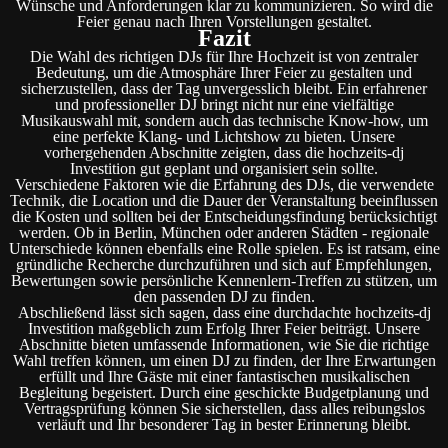
Wünsche und Anforderungen klar zu kommunizieren. So wird die
Feier genau nach Ihren Vorstellungen gestaltet.
Fazit
Die Wahl des richtigen DJs für Ihre Hochzeit ist von zentraler
Bedeutung, um die Atmosphäre Ihrer Feier zu gestalten und
sicherzustellen, dass der Tag unvergesslich bleibt. Ein erfahrener
und professioneller DJ bringt nicht nur eine vielfältige
Musikauswahl mit, sondern auch das technische Know-how, um
eine perfekte Klang- und Lichtshow zu bieten. Unsere
vorhergehenden Abschnitte zeigten, dass die hochzeits-dj
Investition gut geplant und organisiert sein sollte.
Verschiedene Faktoren wie die Erfahrung des DJs, die verwendete
Technik, die Location und die Dauer der Veranstaltung beeinflussen
die Kosten und sollten bei der Entscheidungsfindung berücksichtigt
werden. Ob in Berlin, München oder anderen Städten - regionale
Unterschiede können ebenfalls eine Rolle spielen. Es ist ratsam, eine
gründliche Recherche durchzuführen und sich auf Empfehlungen,
Bewertungen sowie persönliche Kennenlern-Treffen zu stützen, um
den passenden DJ zu finden.
Abschließend lässt sich sagen, dass eine durchdachte hochzeits-dj
Investition maßgeblich zum Erfolg Ihrer Feier beiträgt. Unsere
Abschnitte bieten umfassende Informationen, wie Sie die richtige
Wahl treffen können, um einen DJ zu finden, der Ihre Erwartungen
erfüllt und Ihre Gäste mit einer fantastischen musikalischen
Begleitung begeistert. Durch eine geschickte Budgetplanung und
Vertragsprüfung können Sie sicherstellen, dass alles reibungslos
verläuft und Ihr besonderer Tag in bester Erinnerung bleibt.