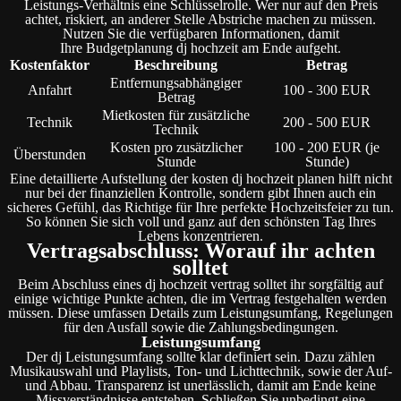
Leistungs-Verhältnis eine Schlüsselrolle. Wer nur auf den Preis
achtet, riskiert, an anderer Stelle Abstriche machen zu müssen.
Nutzen Sie die verfügbaren Informationen, damit
Ihre Budgetplanung dj hochzeit am Ende aufgeht.
Kostenfaktor
Beschreibung
Betrag
Entfernungsabhängiger
Anfahrt
100 - 300 EUR
Betrag
Mietkosten für zusätzliche
Technik
200 - 500 EUR
Technik
Kosten pro zusätzlicher
100 - 200 EUR (je
Überstunden
Stunde
Stunde)
Eine detaillierte Aufstellung der kosten dj hochzeit planen hilft nicht
nur bei der finanziellen Kontrolle, sondern gibt Ihnen auch ein
sicheres Gefühl, das Richtige für Ihre perfekte Hochzeitsfeier zu tun.
So können Sie sich voll und ganz auf den schönsten Tag Ihres
Lebens konzentrieren.
Vertragsabschluss: Worauf ihr achten
solltet
Beim Abschluss eines dj hochzeit vertrag solltet ihr sorgfältig auf
einige wichtige Punkte achten, die im Vertrag festgehalten werden
müssen. Diese umfassen Details zum Leistungsumfang, Regelungen
für den Ausfall sowie die Zahlungsbedingungen.
Leistungsumfang
Der dj Leistungsumfang sollte klar definiert sein. Dazu zählen
Musikauswahl und Playlists, Ton- und Lichttechnik, sowie der Auf-
und Abbau. Transparenz ist unerlässlich, damit am Ende keine
Missverständnisse entstehen. Schließen Sie unbedingt eine