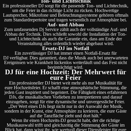
Ton- und Lichttechnik
Ein professioneller DJ sorgt für die passende Ton- und Lichttechnik,
um die Feier in das richtige Licht zu rücken. Hochwertige
Lautsprecher, Mikrofone und Beleuchtungssysteme gehören oftmals
zum Standardrepertoire und tragen wesentlich zur Atmosphäre bei.
Auf- und Abbau
Zum umfassenden Dj Service zählt auch der vollständige Auf- und
Abbau der Technik. Dies schließt sowohl die Installation der Ton-
und Lichttechnik als auch die Garantie ein, dass am Ende der
Veranstaltung alles ordentlich wieder abgebaut wird.
Ersatz-DJ im Notfall
Ein zuverlässiger DJ hat immer einen Notfall-Ersatz für
DJ verfügbar. Dies garantiert, dass die Musik auch bei unerwarteten
Ereignissen wie Krankheit lückenlos weiterläuft und das Fest nicht
beeinträchtigt wird.
DJ für eine Hochzeit: Der Mehrwert für
eure Feier
Ein professioneller DJ bietet weit mehr als nur Musikalität für
eure Hochzeitsfeier. Er schafft eine atmosphärische Stimmung, die
jeden Gast inspiriert und begeistert. Die Fähigkeit eines erfahrenen
DJs, die musikalischen Vorlieben zu interpretieren und darauf
einzugehen, sorgt für eine dynamische und unvergessliche Feier.
„Der Wert eines DJs liegt nicht nur in der Auswahl der Musik,
sondern in der Kunst, eine Atmosphäre zu kreieren, die eure Gäste
auf die Tanzfläche zieht und dort hält.“
Wenn ihr einen Hochzeits-DJ gesucht habt, der die richtige
Musikauswahl trifft und gleichzeitig die Stimmung der Gäste im
Blick hat, dann wisst ihr, wie wertvoll dieser Dienstleister für eure