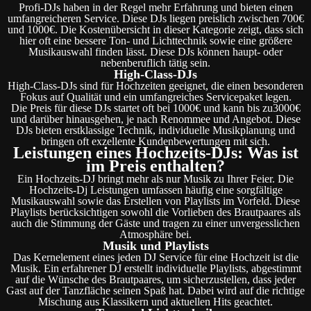
Profi-DJs haben in der Regel mehr Erfahrung und bieten einen
umfangreicheren Service. Diese DJs liegen preislich zwischen 700€
und 1000€. Die Kostenübersicht in dieser Kategorie zeigt, dass sich
hier oft eine bessere Ton- und Lichttechnik sowie eine größere
Musikauswahl finden lässt. Diese DJs können haupt- oder
nebenberuflich tätig sein.
High-Class-DJs
High-Class-DJs sind für Hochzeiten geeignet, die einen besonderen
Fokus auf Qualität und ein umfangreiches Servicepaket legen.
Die Preis für diese DJs startet oft bei 1000€ und kann bis zu3000€
und darüber hinausgehen, je nach Renommee und Angebot. Diese
DJs bieten erstklassige Technik, individuelle Musikplanung und
bringen oft exzellente Kundenbewertungen mit sich.
Leistungen eines Hochzeits-DJs: Was ist
im Preis enthalten?
Ein Hochzeits-DJ bringt mehr als nur Musik zu Ihrer Feier. Die
Hochzeits-Dj Leistungen umfassen häufig eine sorgfältige
Musikauswahl sowie das Erstellen von Playlists im Vorfeld. Diese
Playlists berücksichtigen sowohl die Vorlieben des Brautpaares als
auch die Stimmung der Gäste und tragen zu einer unvergesslichen
Atmosphäre bei.
Musik und Playlists
Das Kernelement eines jeden DJ Service für eine Hochzeit ist die
Musik. Ein erfahrener DJ erstellt individuelle Playlists, abgestimmt
auf die Wünsche des Brautpaares, um sicherzustellen, dass jeder
Gast auf der Tanzfläche seinen Spaß hat. Dabei wird auf die richtige
Mischung aus Klassikern und aktuellen Hits geachtet.