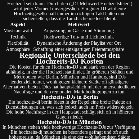
Hochzeit sein kann. Durch den („DJ Mehrwert Hochzeitsfeier“)
wird jeder Moment unvergesslich. Ein guter DJ wird eure
Hochzeitsgesellschaft immer im richtigen Takt halten und
sicherstellen, dass die Tanzfläche nie leer bleibt.
Aspekt
Mehrwert
Musikauswahl
Anpassung an Gäste und Stimmung
Technik
Hochwertige Ton- und Lichttechnik
Flexibilität
Dynamische Änderung der Playlist vor Ort
Atmosphäre
Schaffung einer einzigartigen Feieratmosphäre
Regionale Unterschiede bei den
Hochzeits-DJ Kosten
Die Kosten für einen Hochzeits-DJ sind stark von der Region
abhängig, in der die Hochzeit stattfindet. In größeren Städten und
Metropolen wie Berlin, München und Hamburg sind DJs
tendenziell teurer, wohingegen kleinere Städte oft günstigere
Alternativen bieten. Dies hat hauptsächlich mit der unterschiedlichen
Nachfrage und den regionalen Marktbedingungen zu tun.
Hochzeits-DJs in Berlin
Ein hochzeits-dj berlin bietet in der Regel eine breite Palette an
Dienstleistungen an, was sich jedoch auch im Preis widerspiegelt.
Die hohe Nachfrage in der Hauptstadt schlägt sich oft in höheren
Gagen nieder.
Hochzeits-DJs in München
In München stehen viele hochwertige Hochzeits-DJs zur Verfügung.
Ein hochzeits-dj münchen ist besonders gefragt und oft auch
höherpreisig, da München als eine der wohlhabendsten Städte