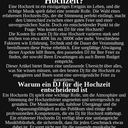
Hochzeit?
Eine Hochzeit ist ein einzigartiges Ereignis im Leben, und die
richtige Musik spielt dabei eine zentrale Rolle. Die Wahl eines
erfahrenen Hochzeits-Djs, der die Stimmung perfekt einfängt, macht
den Unterschied zwischen einer guten Feier und einer
unvergesslichen Nacht. Doch ein entscheidender Punkt ist die
Frage: Was kostet ein DJ für eine Hochzeit?
Die Kosten für einen Dj für eine Hochzeit variieren stark und
reichen von etwa 400€ bis zu 3000€ oder mehr. Verschiedene
Faktoren wie Erfahrung, Technik und die Dauer der Veranstaltung
beeinflussen diese Preise erheblich. Eine sorgfältige Abwägung
dieser Aspekte hilft Ihnen, den passenden DJ für Ihre Feier zu
finden, der sowohl Ihren Erwartungen als auch Ihrem Budget
entspricht.
Dieser Artikel bietet Ihnen eine umfassende Übersicht über alles,
was Sie wissen müssen, um den besten Dj für die Hochzeit zu
engagieren und Ihnen somit eine unvergessliche Feier zu
garantieren.
Warum ein DJ für die Hochzeit
entscheidend ist
Ein Hochzeits Dj spielt eine wichtige Rolle, um die Atmosphäre und
Stimmung der Hochzeitsfeier angenehm und unvergesslich zu
gestalten. Die Musikauswahl, nahtlose Übergänge und die
Anpassungsfähigkeit an das Publikum sind einige der
professionellen Kompetenzen, die ein Dj für Hochzeit mitbringt.
Ein erfahrener Hochzeits Dj verfügt über eine umfangreiche
Musikbibliothek, die sicherstellt, dass für jeden Geschmack etwas
dabei ist. Er sorgt nicht nur für die passende musikalische