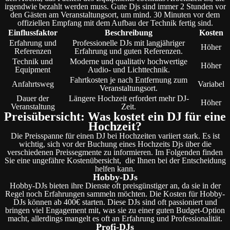
irgendwie bezahlt werden muss. Gute Djs sind immer 2 Stunden vor
den Gästen am Veranstaltungsort, um mind. 30 Minuten vor dem
offiziellen Empfang mit dem Aufbau der Technik fertig sind.
Einflussfaktor
Beschreibung
Kosten
Erfahrung und
Professionelle DJs mit langjähriger
Höher
Referenzen
Erfahrung und guten Referenzen.
Technik und
Moderne und qualitativ hochwertige
Höher
Equipment
Audio- und Lichttechnik.
Fahrtkosten je nach Entfernung zum
Anfahrtsweg
Variabel
Veranstaltungsort.
Dauer der
Längere Hochzeit erfordert mehr DJ-
Höher
Veranstaltung
Zeit.
Preisübersicht: Was kostet ein DJ für eine
Hochzeit?
Die Preisspanne für einen DJ bei Hochzeiten variiert stark. Es ist
wichtig, sich vor der Buchung eines Hochzeits Djs über die
verschiedenen Preissegmente zu informieren. Im Folgenden finden
Sie eine ungefähre Kostenübersicht, die Ihnen bei der Entscheidung
helfen kann.
Hobby-DJs
Hobby-DJs bieten ihre Dienste oft preisgünstiger an, da sie in der
Regel noch Erfahrungen sammeln möchten. Die Kosten für Hobby-
DJs können ab 400€ starten. Diese DJs sind oft passioniert und
bringen viel Engagement mit, was sie zu einer guten Budget-Option
macht, allerdings mangelt es oft an Erfahrung und Professionalität.
Profi-DJs