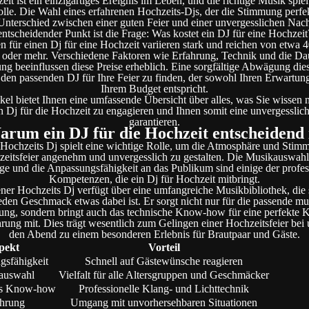
it ist ein einzigartiges Ereignis im Leben, und die richtige Musik spiel
olle. Die Wahl eines erfahrenen Hochzeits-Djs, der die Stimmung perfek
nterschied zwischen einer guten Feier und einer unvergesslichen Nac
entscheidender Punkt ist die Frage: Was kostet ein DJ für eine Hochzeit
n für einen Dj für eine Hochzeit variieren stark und reichen von etwa 4
oder mehr. Verschiedene Faktoren wie Erfahrung, Technik und die Da
ung beeinflussen diese Preise erheblich. Eine sorgfältige Abwägung die
, den passenden DJ für Ihre Feier zu finden, der sowohl Ihren Erwartun
Ihrem Budget entspricht.
ikel bietet Ihnen eine umfassende Übersicht über alles, was Sie wissen
n Dj für die Hochzeit zu engagieren und Ihnen somit eine unvergesslich
garantieren.
rum ein DJ für die Hochzeit entscheidend 
 Hochzeits Dj spielt eine wichtige Rolle, um die Atmosphäre und Stim
eitsfeier angenehm und unvergesslich zu gestalten. Die Musikauswahl
e und die Anpassungsfähigkeit an das Publikum sind einige der profes
Kompetenzen, die ein Dj für Hochzeit mitbringt.
ener Hochzeits Dj verfügt über eine umfangreiche Musikbibliothek, die si
jeden Geschmack etwas dabei ist. Er sorgt nicht nur für die passende mu
ng, sondern bringt auch das technische Know-how für eine perfekte 
hrung mit. Dies trägt wesentlich zum Gelingen einer Hochzeitsfeier bei
den Abend zu einem besonderen Erlebnis für Brautpaar und Gäste.
pekt
Vorteil
gsfähigkeit
Schnell auf Gästewünsche reagieren
auswahl
Vielfalt für alle Altersgruppen und Geschmäcker
es Know-how
Professionelle Klang- und Lichttechnik
ahrung
Umgang mit unvorhersehbaren Situationen