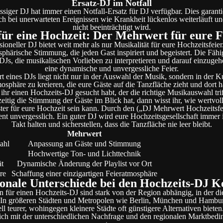
Ersatz-DJ im Notfall
ssiger DJ hat immer einen Notfall-Ersatz für DJ verfügbar. Dies garantie
h bei unerwarteten Ereignissen wie Krankheit lückenlos weiterläuft un
nicht beeinträchtigt wird.
für eine Hochzeit: Der Mehrwert für eure F
sioneller DJ bietet weit mehr als nur Musikalität für eure Hochzeitsfeier.
phärische Stimmung, die jeden Gast inspiriert und begeistert. Die Fähi
DJs, die musikalischen Vorlieben zu interpretieren und darauf einzugehe
eine dynamische und unvergessliche Feier.
t eines DJs liegt nicht nur in der Auswahl der Musik, sondern in der Ku
osphäre zu kreieren, die eure Gäste auf die Tanzfläche zieht und dort hä
hr einen Hochzeits-DJ gesucht habt, der die richtige Musikauswahl tri
zeitig die Stimmung der Gäste im Blick hat, dann wisst ihr, wie wertvoll
ster für eure Hochzeit sein kann. Durch den („DJ Mehrwert Hochzeitsfe
t unvergesslich. Ein guter DJ wird eure Hochzeitsgesellschaft immer 
Takt halten und sicherstellen, dass die Tanzfläche nie leer bleibt.
Mehrwert
ahl
Anpassung an Gäste und Stimmung
Hochwertige Ton- und Lichttechnik
ät
Dynamische Änderung der Playlist vor Ort
re
Schaffung einer einzigartigen Feieratmosphäre
onale Unterschiede bei den Hochzeits-DJ K
 für einen Hochzeits-DJ sind stark von der Region abhängig, in der d
t. In größeren Städten und Metropolen wie Berlin, München und Hambu
ll teurer, wohingegen kleinere Städte oft günstigere Alternativen bieten
ich mit der unterschiedlichen Nachfrage und den regionalen Marktbed