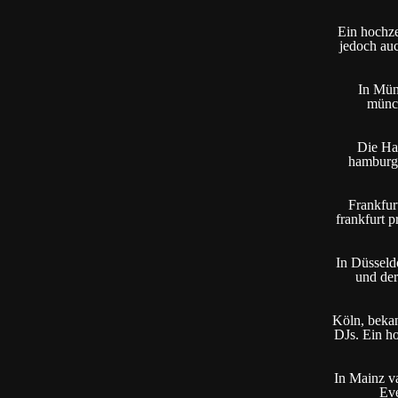
Ein hochzei
jedoch auc
In Mün
münch
Die Han
hamburg 
Frankfurt
frankfurt p
In Düsseldo
und der
Köln, bekan
DJs. Ein h
In Mainz va
Eve