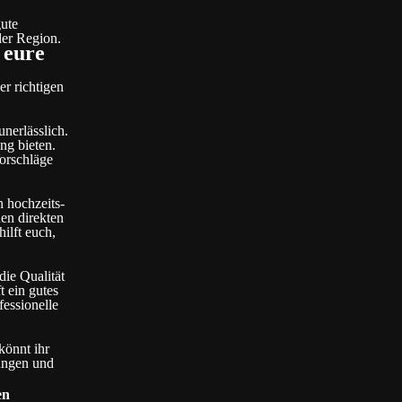
gute
der Region.
 eure
er richtigen
nerlässlich.
ng bieten.
orschläge
n hochzeits-
en direkten
ilft euch,
ie Qualität
t ein gutes
fessionelle
könnt ihr
ungen und
en