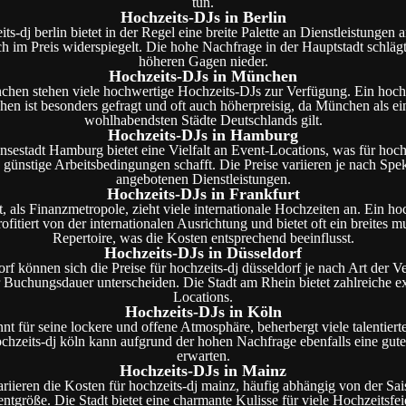
tun.
Hochzeits-DJs in Berlin
ts-dj berlin bietet in der Regel eine breite Palette an Dienstleistungen 
h im Preis widerspiegelt. Die hohe Nachfrage in der Hauptstadt schlägt 
höheren Gagen nieder.
Hochzeits-DJs in München
chen stehen viele hochwertige Hochzeits-DJs zur Verfügung. Ein hochz
en ist besonders gefragt und oft auch höherpreisig, da München als ei
wohlhabendsten Städte Deutschlands gilt.
Hochzeits-DJs in Hamburg
sestadt Hamburg bietet eine Vielfalt an Event-Locations, was für hoch
günstige Arbeitsbedingungen schafft. Die Preise variieren je nach Spe
angebotenen Dienstleistungen.
Hochzeits-DJs in Frankfurt
, als Finanzmetropole, zieht viele internationale Hochzeiten an. Ein hoc
rofitiert von der internationalen Ausrichtung und bietet oft ein breites m
Repertoire, was die Kosten entsprechend beeinflusst.
Hochzeits-DJs in Düsseldorf
rf können sich die Preise für hochzeits-dj düsseldorf je nach Art der V
 Buchungsdauer unterscheiden. Die Stadt am Rhein bietet zahlreiche e
Locations.
Hochzeits-DJs in Köln
nt für seine lockere und offene Atmosphäre, beherbergt viele talentiert
ochzeits-dj köln kann aufgrund der hohen Nachfrage ebenfalls eine gut
erwarten.
Hochzeits-DJs in Mainz
riieren die Kosten für hochzeits-dj mainz, häufig abhängig von der Sa
ntgröße. Die Stadt bietet eine charmante Kulisse für viele Hochzeitsfei