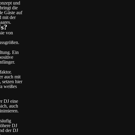
Konzept und
bringt die
le Gäste auf
d mit der
aares.
Js?
sie von
ussgrößen.
ltung. Ein
positive
nfänger.
faktor.
er auch mit
 setzen hier
ra weißes
er DJ eine
sich, auch
inimieren.
häufig
höhere DJ
und der DJ