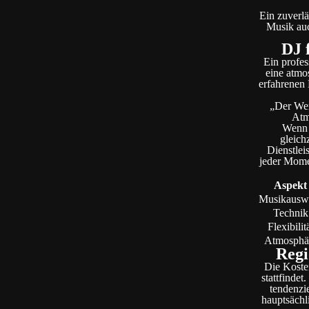
Ein zuverlä
Musik auc
DJ 
Ein profes
eine atmos
erfahrenen 
„Der Wer
Atm
Wenn i
gleich
Dienstlei
jeder Momen
Aspekt
Musikausw
Technik
Flexibilit
Atmosphä
Regi
Die Kosten
stattfinde
tendenzie
hauptsächl