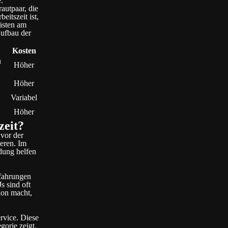
.
autpaar, die
itszeit ist,
ästen am
Aufbau der
Kosten
n
Höher
Höher
Variabel
Höher
zeit?
 vor der
eren. Im
dung helfen
rfahrungen
 sind oft
ion macht,
rvice. Diese
gorie zeigt,