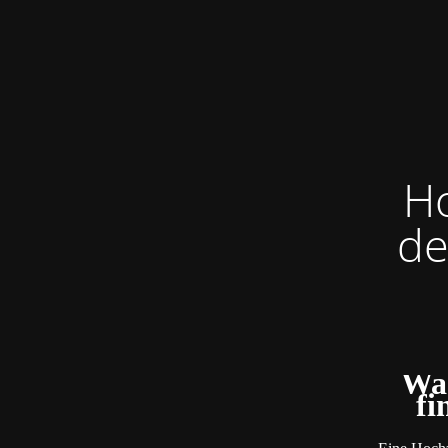
Ho
de
Was
fi