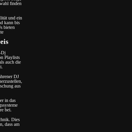
swahl finden
ität und ein
nd kann bis
s bieten
te
eis
-Dj
n Playlists
als auch die
i.
ahrener DJ
erzustellen,
ischung aus
er in das
gssysteme
e bei.
chnik. Dies
in, dass am