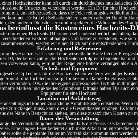
 einer Hochzeitsfeier kann oft durch ein durchdachtes musikalisches 
ofessionelle Umsetzung verzeichnet werden. Ein DJ für eine Hochzeit 
hrung mit, um sicherzustellen, dass die Feier reibungslos verläuft und al
ten kommen. Er ist kein Selbstdarsteller, sondern arbeitet Hand in Han
ion, den anderen Dienstleistern und respektiert die Wünsche des Brautp
s beeinflusst die Kosten eines Hochzeits-D
sten für einen Hochzeits-DJ können sehr unterschiedlich ausfallen, da 
verschiedenen Faktoren abhängen. Um besser zu verstehen, wie sich
e zusammensetzen, werfen wir einen Blick auf die entscheidenden Einfl
Erfahrung und Referenzen
rung des Hochzeits-DJs spielt eine wesentliche Rolle bei der Preisgesta
ner DJ, der bereits zahlreiche Hochzeiten erfolgreich begleitet hat und 
zen vorweisen kann, wird in der Regel eine höhere verlangen als ein A
Technik und Equipment
ngesetzte Dj Technik für die Hochzeit ist ein weiterer wichtiger Kosten
e Sound- und Lichttechnik sorgt für beeindruckende Erlebnisse, ist ab
ten verbunden. DJs, die ihre eigene professionelle Technik mitbringen,
namhafte Marken und aktuelles Equipment. Oftmals haben Djs auch ext
Equipment für eine Hochzeit.
Location und Anfahrtsweg
eranstaltungsort können zusätzliche Anfahrtskosten entstehen. Wenn d
ecke zurücklegen muss, kann dies die Gesamtkosten erhöhen. Es lohnt 
aus der Nähe in Betracht zu ziehen, um diese zusätzlichen Kosten zu m
Dauer der Veranstaltung
änge der Veranstaltung beeinflusst ebenfalls die Preise. DJs berechnen 
eise. Eine längere Feier bedeutet auch mehr Arbeit und entsprechend 
aher sollte die geplante Dauer im Vorfeld klar kommuniziert werden 