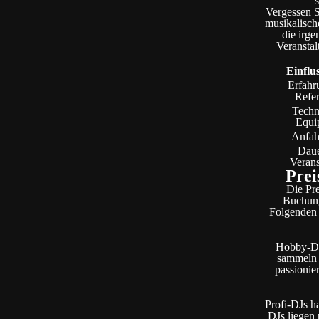
Vergessen S
musikalisch
die irg
Veranstal
Einflu
Erfahr
Refe
Techn
Equi
Anfah
Daue
Verans
Prei
Die Pre
Buchung
Folgenden 
Hobby-DJs
sammeln 
passionie
Profi-DJs h
DJs liegen 