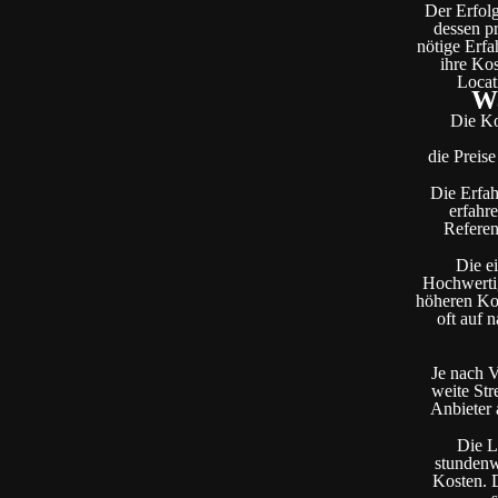
Der Erfolg
dessen pr
nötige Erfa
ihre Kos
Locat
Wa
Die Ko
die Preis
Die Erfah
erfahre
Referen
Die ei
Hochwertig
höheren Kos
oft auf 
Je nach V
weite Str
Anbieter 
Die L
stundenw
Kosten. D