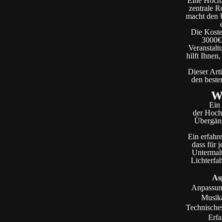
Eine Hochze
zentrale R
macht den U
Die Koste
3000€ 
Veranstalt
hilft Ihnen
Dieser Art
den beste
Wa
Ein
der Hochz
Übergäng
Ein erfahr
dass für 
Untermalu
Lichterfa
As
Anpassun
Musik
Technisch
Erf