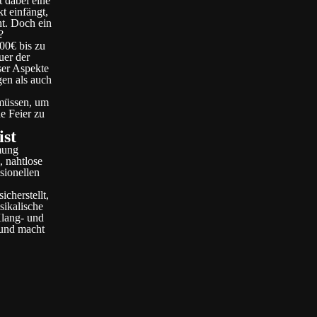
t dabei eine
t einfängt,
ht. Doch ein
?
00€ bis zu
uer der
ser Aspekte
gen als auch
 müssen, um
e Feier zu
ist
mung
, nahtlose
sionellen
cherstellt,
sikalische
Klang- und
 und macht