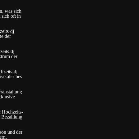
an, was sich
sich oft in
eits-dj
ne der
zeits-dj
ktrum der
hzeits-dj
usikalisches
eranstaltung
xklusive
e Hochzeits-
e Bezahlung
ison und der
ern.