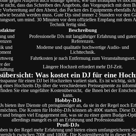
sollte gegen Aufpreis auch solange spielen, wie das Brautpaar es möchte
ie nicht, dass das Schreiben des Angebots, das Vorgespräch mit dem Br
e Vorbereitung auf den Abend, das Packen des Equipments ebenfalls Arbe
endwie bezahlt werden muss. Gute Djs sind immer 2 Stunden vor den G
tungsort, um mind. 30 Minuten vor dem offiziellen Empfang mit dem 
Technik fertig sind.
ssfaktor
Beschreibung
ung und
Professionelle DJs mit langjähriger Erfahrung und gute
renzen
Referenzen.
ik und
Moderne und qualitativ hochwertige Audio- und
pment
Lichttechnik.
rtsweg
Fahrtkosten je nach Entfernung zum Veranstaltungsort.
r der
Längere Hochzeit erfordert mehr DJ-Zeit.
taltung
sübersicht: Was kostet ein DJ für eine Hoch
isspanne für einen DJ bei Hochzeiten variiert stark. Es ist wichtig, sich
 eines Hochzeits Djs über die verschiedenen Preissegmente zu informi
finden Sie eine ungefähre Kostenübersicht, die Ihnen bei der Entschei
kann.
Hobby-DJs
 bieten ihre Dienste oft preisgünstiger an, da sie in der Regel noch E
möchten. Die Kosten für Hobby-DJs können ab 400€ starten. Diese DJs
rt und bringen viel Engagement mit, was sie zu einer guten Budget-Opt
allerdings mangelt es oft an Erfahrung und Professionalität.
Profi-DJs
aben in der Regel mehr Erfahrung und bieten einen umfangreicheren Se
preislich zwischen 700€ und 1000€. Die Kostenübersicht in dieser Kate