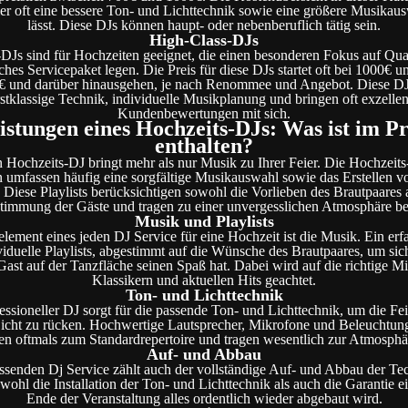
ier oft eine bessere Ton- und Lichttechnik sowie eine größere Musikau
lässt. Diese DJs können haupt- oder nebenberuflich tätig sein.
High-Class-DJs
DJs sind für Hochzeiten geeignet, die einen besonderen Fokus auf Qual
hes Servicepaket legen. Die Preis für diese DJs startet oft bei 1000€ u
 und darüber hinausgehen, je nach Renommee und Angebot. Diese DJ
rstklassige Technik, individuelle Musikplanung und bringen oft exzellen
Kundenbewertungen mit sich.
istungen eines Hochzeits-DJs: Was ist im Pr
enthalten?
n Hochzeits-DJ bringt mehr als nur Musik zu Ihrer Feier. Die Hochzeits
 umfassen häufig eine sorgfältige Musikauswahl sowie das Erstellen vo
 Diese Playlists berücksichtigen sowohl die Vorlieben des Brautpaares 
timmung der Gäste und tragen zu einer unvergesslichen Atmosphäre be
Musik und Playlists
lement eines jeden DJ Service für eine Hochzeit ist die Musik. Ein erf
dividuelle Playlists, abgestimmt auf die Wünsche des Brautpaares, um sich
 Gast auf der Tanzfläche seinen Spaß hat. Dabei wird auf die richtige M
Klassikern und aktuellen Hits geachtet.
Ton- und Lichttechnik
essioneller DJ sorgt für die passende Ton- und Lichttechnik, um die Fei
 Licht zu rücken. Hochwertige Lautsprecher, Mikrofone und Beleuchtun
en oftmals zum Standardrepertoire und tragen wesentlich zur Atmosphär
Auf- und Abbau
enden Dj Service zählt auch der vollständige Auf- und Abbau der Te
owohl die Installation der Ton- und Lichttechnik als auch die Garantie e
Ende der Veranstaltung alles ordentlich wieder abgebaut wird.