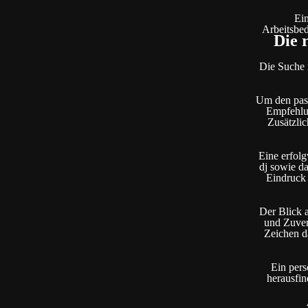
Ein
Arbeitsbed
Die 
Die Suche n
Um den pass
Empfehlun
Zusätzli
Eine erfolg
dj sowie d
Eindruck 
Der Blick 
und Zuverl
Zeichen da
Ein pers
herausfi