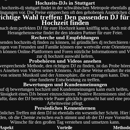
Hochzeits-DJs in Stuttgart
 hochzeits-dj stuttgart findet in der schwäbischen Metropole ebenfalls 
ingungen vor. Die Preise entsprechen oft den gehobenen Ansprüchen 
richtige Wahl treffen: Den passenden DJ für
Hochzeit finden
ach dem perfekten DJ für eure Hochzeit kann knifflig sein, doch mit d
Herangehensweise findet ihr den idealen Partner für eure Feier.
Recherche und Empfehlungen
enden hochzeits-dj finden zu können, ist gründliches dj recherchieren u
gen von Freunden und Familie können eine wertvolle erste Orientieru
ch können Online-Plattformen und Foren nützliche Informationen und V
zur dj hochzeit auswahl liefern.
Probehören und Videos ansehen
versprechende Methode, den richtigen DJ zu finden, ist das Probe höre
as Ansehen von Videos seines Könnens. Auf diese Weise erhaltet ihr ein
von seinem Musikstil und der Atmosphäre, die er erzeugen kann. Dies h
eine fundierte Entscheidung zu treffen.
Bewertungen und Kundenmeinungen
auf dj bewertungen hochzeit und Kundenmeinungen kann euch helfen, d
ässigkeit eines DJs besser einzuschätzen. Positive Rezensionen sind of
für, dass der DJ bereits viele Paare glücklich gemacht hat und eine pro
Arbeitsweise pflegt.
Persönliches Kennenlernen
önliches Treffen mit dem DJ ist ebenfalls ein wesentlicher Schritt. Hier 
nden, ob die Chemie zwischen euch stimmt und ob der DJ eure Vorstell
Wünsche für den großen Tag verstehen und umsetzen kann.
Aspekt
Vorteile
Method