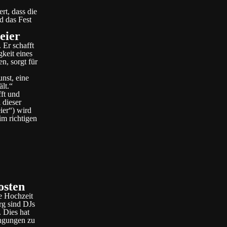
rt, dass die
d das Fest
eier
 Er schafft
gkeit eines
n, sorgt für
nst, eine
lt.“
fft und
 dieser
ier“) wird
im richtigen
osten
ie Hochzeit
rg sind DJs
. Dies hat
ingungen zu