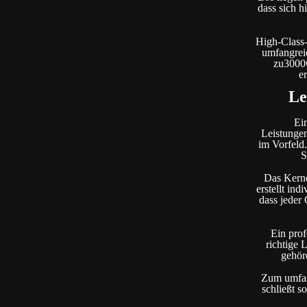
dass sich h
High-Class-
umfangreic
zu3000€
e
Le
Ei
Leistungen
im Vorfeld.
S
Das Kerne
erstellt in
dass jeder
Ein prof
richtige
gehör
Zum umfass
schließt s