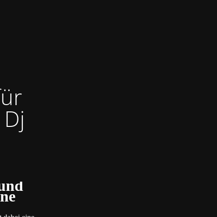
für
 Dj
 und
ine