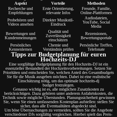
Aspekt
Vorteile
Methoden
Recherche und
Erste Orientierung,
Freunde, Familie,
Empfehlungen
relevante Infos
Online-Plattformen
Audiodateien,
Probehören und
Direkter Musikstil-
YouTube, Social
Videos ansehen
Eindruck
Media
Qualität und
Bewertungen und
Rezensionen,
Zuverlässigkeit
Kundenmeinungen
Bewertungsportale
einschätzen
Persönliches
Chemie und
Persönliche Treffen,
Kennenlernen
Verständnis prüfen
Telefonate
Tipps zur Budgetplanung für euren
Hochzeits-DJ
Eine sorgfältige Budgetplanung für den Hochzeits-DJ ist ein
essenzieller Bestandteil der Hochzeitsvorbereitungen. Setzen Sie
Prioritäten und entscheiden Sie, welchen Anteil des Gesamtbudgets
Sie für die Musik ausgeben möchten. Dabei ist eine realistische
Einschätzung nötig, um das optimale hochzeits-dj
budget festzulegen.
Genauso wichtig ist es, alle möglichen Zusatzkosten zu
berücksichtigen. Dazu gehören unter anderem Anfahrtskosten, die
Technik sowie mögliche Überstunden. Planungssicherheit gewinnen
Sie, wenn Sie einen umfassenden Kostenplan aufstellen: stellen Sie
sicher, dass alle Eventualitäten abgedeckt sind.
Um böse Überraschungen zu vermeiden, sollten Sie die Angebote
verschiedener DJs sorgfältig vergleichen. Hierbei spielt das Preis-