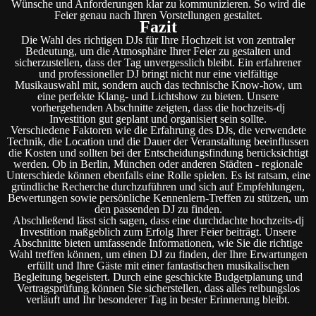
Wünsche und Anforderungen klar zu kommunizieren. So wird die
Feier genau nach Ihren Vorstellungen gestaltet.
Fazit
Die Wahl des richtigen DJs für Ihre Hochzeit ist von zentraler
Bedeutung, um die Atmosphäre Ihrer Feier zu gestalten und
sicherzustellen, dass der Tag unvergesslich bleibt. Ein erfahrener
und professioneller DJ bringt nicht nur eine vielfältige
Musikauswahl mit, sondern auch das technische Know-how, um
eine perfekte Klang- und Lichtshow zu bieten. Unsere
vorhergehenden Abschnitte zeigten, dass die hochzeits-dj
Investition gut geplant und organisiert sein sollte.
Verschiedene Faktoren wie die Erfahrung des DJs, die verwendete
Technik, die Location und die Dauer der Veranstaltung beeinflussen
die Kosten und sollten bei der Entscheidungsfindung berücksichtigt
werden. Ob in Berlin, München oder anderen Städten - regionale
Unterschiede können ebenfalls eine Rolle spielen. Es ist ratsam, eine
gründliche Recherche durchzuführen und sich auf Empfehlungen,
Bewertungen sowie persönliche Kennenlern-Treffen zu stützen, um
den passenden DJ zu finden.
Abschließend lässt sich sagen, dass eine durchdachte hochzeits-dj
Investition maßgeblich zum Erfolg Ihrer Feier beiträgt. Unsere
Abschnitte bieten umfassende Informationen, wie Sie die richtige
Wahl treffen können, um einen DJ zu finden, der Ihre Erwartungen
erfüllt und Ihre Gäste mit einer fantastischen musikalischen
Begleitung begeistert. Durch eine geschickte Budgetplanung und
Vertragsprüfung können Sie sicherstellen, dass alles reibungslos
verläuft und Ihr besonderer Tag in bester Erinnerung bleibt.