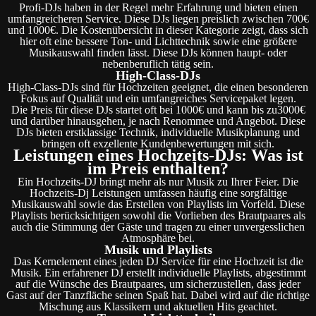
Profi-DJs haben in der Regel mehr Erfahrung und bieten einen
umfangreicheren Service. Diese DJs liegen preislich zwischen 700€
und 1000€. Die Kostenübersicht in dieser Kategorie zeigt, dass sich
hier oft eine bessere Ton- und Lichttechnik sowie eine größere
Musikauswahl finden lässt. Diese DJs können haupt- oder
nebenberuflich tätig sein.
High-Class-DJs
High-Class-DJs sind für Hochzeiten geeignet, die einen besonderen
Fokus auf Qualität und ein umfangreiches Servicepaket legen.
Die Preis für diese DJs startet oft bei 1000€ und kann bis zu3000€
und darüber hinausgehen, je nach Renommee und Angebot. Diese
DJs bieten erstklassige Technik, individuelle Musikplanung und
bringen oft exzellente Kundenbewertungen mit sich.
Leistungen eines Hochzeits-DJs: Was ist
im Preis enthalten?
Ein Hochzeits-DJ bringt mehr als nur Musik zu Ihrer Feier. Die
Hochzeits-Dj Leistungen umfassen häufig eine sorgfältige
Musikauswahl sowie das Erstellen von Playlists im Vorfeld. Diese
Playlists berücksichtigen sowohl die Vorlieben des Brautpaares als
auch die Stimmung der Gäste und tragen zu einer unvergesslichen
Atmosphäre bei.
Musik und Playlists
Das Kernelement eines jeden DJ Service für eine Hochzeit ist die
Musik. Ein erfahrener DJ erstellt individuelle Playlists, abgestimmt
auf die Wünsche des Brautpaares, um sicherzustellen, dass jeder
Gast auf der Tanzfläche seinen Spaß hat. Dabei wird auf die richtige
Mischung aus Klassikern und aktuellen Hits geachtet.