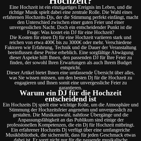
Hochzeit?
Eine Hochzeit ist ein einzigartiges Ereignis im Leben, und die
richtige Musik spielt dabei eine zentrale Rolle. Die Wahl eines
erfahrenen Hochzeits-Djs, der die Stimmung perfekt einfängt, macht
den Unterschied zwischen einer guten Feier und einer
unvergesslichen Nacht. Doch ein entscheidender Punkt ist die
Frage: Was kostet ein DJ für eine Hochzeit?
Die Kosten für einen Dj für eine Hochzeit variieren stark und
reichen von etwa 400€ bis zu 3000€ oder mehr. Verschiedene
Faktoren wie Erfahrung, Technik und die Dauer der Veranstaltung
beeinflussen diese Preise erheblich. Eine sorgfältige Abwägung
dieser Aspekte hilft Ihnen, den passenden DJ für Ihre Feier zu
finden, der sowohl Ihren Erwartungen als auch Ihrem Budget
entspricht.
Dieser Artikel bietet Ihnen eine umfassende Übersicht über alles,
was Sie wissen müssen, um den besten Dj für die Hochzeit zu
engagieren und Ihnen somit eine unvergessliche Feier zu
garantieren.
Warum ein DJ für die Hochzeit
entscheidend ist
Ein Hochzeits Dj spielt eine wichtige Rolle, um die Atmosphäre und
Stimmung der Hochzeitsfeier angenehm und unvergesslich zu
gestalten. Die Musikauswahl, nahtlose Übergänge und die
Anpassungsfähigkeit an das Publikum sind einige der
professionellen Kompetenzen, die ein Dj für Hochzeit mitbringt.
Ein erfahrener Hochzeits Dj verfügt über eine umfangreiche
Musikbibliothek, die sicherstellt, dass für jeden Geschmack etwas
dabei ist. Er sorgt nicht nur für die passende musikalische