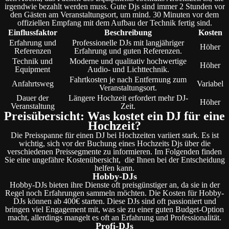
irgendwie bezahlt werden muss. Gute Djs sind immer 2 Stunden vor
den Gästen am Veranstaltungsort, um mind. 30 Minuten vor dem
offiziellen Empfang mit dem Aufbau der Technik fertig sind.
Einflussfaktor
Beschreibung
Kosten
Erfahrung und
Professionelle DJs mit langjähriger
Höher
Referenzen
Erfahrung und guten Referenzen.
Technik und
Moderne und qualitativ hochwertige
Höher
Equipment
Audio- und Lichttechnik.
Fahrtkosten je nach Entfernung zum
Anfahrtsweg
Variabel
Veranstaltungsort.
Dauer der
Längere Hochzeit erfordert mehr DJ-
Höher
Veranstaltung
Zeit.
Preisübersicht: Was kostet ein DJ für eine
Hochzeit?
Die Preisspanne für einen DJ bei Hochzeiten variiert stark. Es ist
wichtig, sich vor der Buchung eines Hochzeits Djs über die
verschiedenen Preissegmente zu informieren. Im Folgenden finden
Sie eine ungefähre Kostenübersicht, die Ihnen bei der Entscheidung
helfen kann.
Hobby-DJs
Hobby-DJs bieten ihre Dienste oft preisgünstiger an, da sie in der
Regel noch Erfahrungen sammeln möchten. Die Kosten für Hobby-
DJs können ab 400€ starten. Diese DJs sind oft passioniert und
bringen viel Engagement mit, was sie zu einer guten Budget-Option
macht, allerdings mangelt es oft an Erfahrung und Professionalität.
Profi-DJs