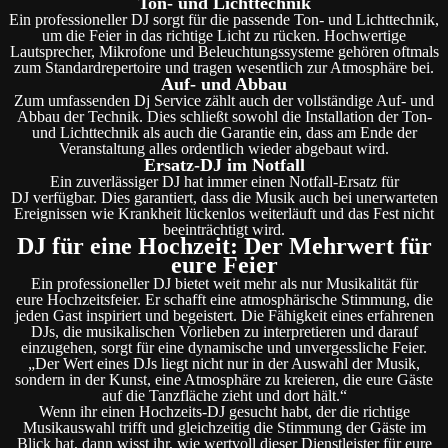
Ton- und Lichttechnik
Ein professioneller DJ sorgt für die passende Ton- und Lichttechnik,
um die Feier in das richtige Licht zu rücken. Hochwertige
Lautsprecher, Mikrofone und Beleuchtungssysteme gehören oftmals
zum Standardrepertoire und tragen wesentlich zur Atmosphäre bei.
Auf- und Abbau
Zum umfassenden Dj Service zählt auch der vollständige Auf- und
Abbau der Technik. Dies schließt sowohl die Installation der Ton-
und Lichttechnik als auch die Garantie ein, dass am Ende der
Veranstaltung alles ordentlich wieder abgebaut wird.
Ersatz-DJ im Notfall
Ein zuverlässiger DJ hat immer einen Notfall-Ersatz für
DJ verfügbar. Dies garantiert, dass die Musik auch bei unerwarteten
Ereignissen wie Krankheit lückenlos weiterläuft und das Fest nicht
beeinträchtigt wird.
DJ für eine Hochzeit: Der Mehrwert für
eure Feier
Ein professioneller DJ bietet weit mehr als nur Musikalität für
eure Hochzeitsfeier. Er schafft eine atmosphärische Stimmung, die
jeden Gast inspiriert und begeistert. Die Fähigkeit eines erfahrenen
DJs, die musikalischen Vorlieben zu interpretieren und darauf
einzugehen, sorgt für eine dynamische und unvergessliche Feier.
„Der Wert eines DJs liegt nicht nur in der Auswahl der Musik,
sondern in der Kunst, eine Atmosphäre zu kreieren, die eure Gäste
auf die Tanzfläche zieht und dort hält.“
Wenn ihr einen Hochzeits-DJ gesucht habt, der die richtige
Musikauswahl trifft und gleichzeitig die Stimmung der Gäste im
Blick hat, dann wisst ihr, wie wertvoll dieser Dienstleister für eure