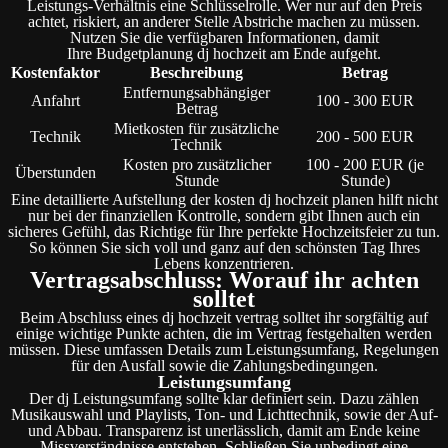
Leistungs-Verhältnis eine Schlüsselrolle. Wer nur auf den Preis
achtet, riskiert, an anderer Stelle Abstriche machen zu müssen.
Nutzen Sie die verfügbaren Informationen, damit
Ihre Budgetplanung dj hochzeit am Ende aufgeht.
Kostenfaktor
Beschreibung
Betrag
Entfernungsabhängiger
Anfahrt
100 - 300 EUR
Betrag
Mietkosten für zusätzliche
Technik
200 - 500 EUR
Technik
Kosten pro zusätzlicher
100 - 200 EUR (je
Überstunden
Stunde
Stunde)
Eine detaillierte Aufstellung der kosten dj hochzeit planen hilft nicht
nur bei der finanziellen Kontrolle, sondern gibt Ihnen auch ein
sicheres Gefühl, das Richtige für Ihre perfekte Hochzeitsfeier zu tun.
So können Sie sich voll und ganz auf den schönsten Tag Ihres
Lebens konzentrieren.
Vertragsabschluss: Worauf ihr achten
solltet
Beim Abschluss eines dj hochzeit vertrag solltet ihr sorgfältig auf
einige wichtige Punkte achten, die im Vertrag festgehalten werden
müssen. Diese umfassen Details zum Leistungsumfang, Regelungen
für den Ausfall sowie die Zahlungsbedingungen.
Leistungsumfang
Der dj Leistungsumfang sollte klar definiert sein. Dazu zählen
Musikauswahl und Playlists, Ton- und Lichttechnik, sowie der Auf-
und Abbau. Transparenz ist unerlässlich, damit am Ende keine
Missverständnisse entstehen. Schließen Sie unbedingt eine