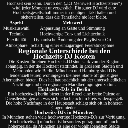
Hochzeit sein kann. Durch den („DJ Mehrwert Hochzeitsfeier“)
wird jeder Moment unvergesslich. Ein guter DJ wird eure
Hochzeitsgesellschaft immer im richtigen Takt halten und
sicherstellen, dass die Tanzfläche nie leer bleibt.
Aspekt
Mehrwert
Musikauswahl
Anpassung an Gäste und Stimmung
Technik
Hochwertige Ton- und Lichttechnik
Flexibilität
Dynamische Änderung der Playlist vor Ort
Atmosphäre
Schaffung einer einzigartigen Feieratmosphäre
Regionale Unterschiede bei den
Hochzeits-DJ Kosten
Die Kosten für einen Hochzeits-DJ sind stark von der Region
abhängig, in der die Hochzeit stattfindet. In größeren Städten und
Metropolen wie Berlin, München und Hamburg sind DJs
tendenziell teurer, wohingegen kleinere Städte oft günstigere
Alternativen bieten. Dies hat hauptsächlich mit der unterschiedlichen
Nachfrage und den regionalen Marktbedingungen zu tun.
Hochzeits-DJs in Berlin
Ein hochzeits-dj berlin bietet in der Regel eine breite Palette an
Dienstleistungen an, was sich jedoch auch im Preis widerspiegelt.
Die hohe Nachfrage in der Hauptstadt schlägt sich oft in höheren
Gagen nieder.
Hochzeits-DJs in München
In München stehen viele hochwertige Hochzeits-DJs zur Verfügung.
Ein hochzeits-dj münchen ist besonders gefragt und oft auch
höherpreisig, da München als eine der wohlhabendsten Städte