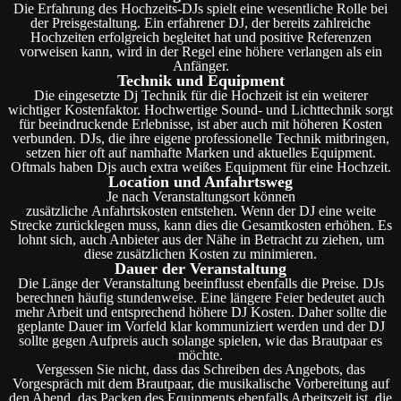
Die Erfahrung des Hochzeits-DJs spielt eine wesentliche Rolle bei
der Preisgestaltung. Ein erfahrener DJ, der bereits zahlreiche
Hochzeiten erfolgreich begleitet hat und positive Referenzen
vorweisen kann, wird in der Regel eine höhere verlangen als ein
Anfänger.
Technik und Equipment
Die eingesetzte Dj Technik für die Hochzeit ist ein weiterer
wichtiger Kostenfaktor. Hochwertige Sound- und Lichttechnik sorgt
für beeindruckende Erlebnisse, ist aber auch mit höheren Kosten
verbunden. DJs, die ihre eigene professionelle Technik mitbringen,
setzen hier oft auf namhafte Marken und aktuelles Equipment.
Oftmals haben Djs auch extra weißes Equipment für eine Hochzeit.
Location und Anfahrtsweg
Je nach Veranstaltungsort können
zusätzliche Anfahrtskosten entstehen. Wenn der DJ eine weite
Strecke zurücklegen muss, kann dies die Gesamtkosten erhöhen. Es
lohnt sich, auch Anbieter aus der Nähe in Betracht zu ziehen, um
diese zusätzlichen Kosten zu minimieren.
Dauer der Veranstaltung
Die Länge der Veranstaltung beeinflusst ebenfalls die Preise. DJs
berechnen häufig stundenweise. Eine längere Feier bedeutet auch
mehr Arbeit und entsprechend höhere DJ Kosten. Daher sollte die
geplante Dauer im Vorfeld klar kommuniziert werden und der DJ
sollte gegen Aufpreis auch solange spielen, wie das Brautpaar es
möchte.
Vergessen Sie nicht, dass das Schreiben des Angebots, das
Vorgespräch mit dem Brautpaar, die musikalische Vorbereitung auf
den Abend, das Packen des Equipments ebenfalls Arbeitszeit ist, die