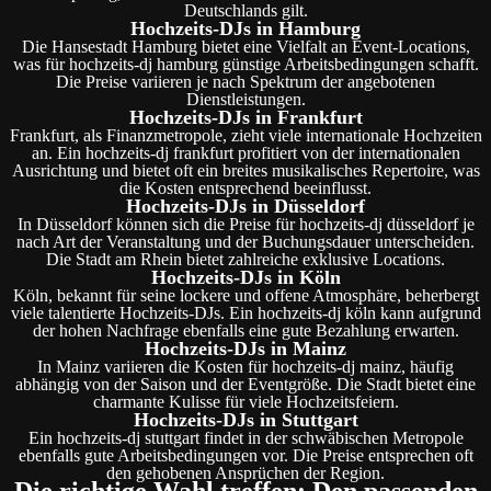
Deutschlands gilt.
Hochzeits-DJs in Hamburg
Die Hansestadt Hamburg bietet eine Vielfalt an Event-Locations,
was für hochzeits-dj hamburg günstige Arbeitsbedingungen schafft.
Die Preise variieren je nach Spektrum der angebotenen
Dienstleistungen.
Hochzeits-DJs in Frankfurt
Frankfurt, als Finanzmetropole, zieht viele internationale Hochzeiten
an. Ein hochzeits-dj frankfurt profitiert von der internationalen
Ausrichtung und bietet oft ein breites musikalisches Repertoire, was
die Kosten entsprechend beeinflusst.
Hochzeits-DJs in Düsseldorf
In Düsseldorf können sich die Preise für hochzeits-dj düsseldorf je
nach Art der Veranstaltung und der Buchungsdauer unterscheiden.
Die Stadt am Rhein bietet zahlreiche exklusive Locations.
Hochzeits-DJs in Köln
Köln, bekannt für seine lockere und offene Atmosphäre, beherbergt
viele talentierte Hochzeits-DJs. Ein hochzeits-dj köln kann aufgrund
der hohen Nachfrage ebenfalls eine gute Bezahlung erwarten.
Hochzeits-DJs in Mainz
In Mainz variieren die Kosten für hochzeits-dj mainz, häufig
abhängig von der Saison und der Eventgröße. Die Stadt bietet eine
charmante Kulisse für viele Hochzeitsfeiern.
Hochzeits-DJs in Stuttgart
Ein hochzeits-dj stuttgart findet in der schwäbischen Metropole
ebenfalls gute Arbeitsbedingungen vor. Die Preise entsprechen oft
den gehobenen Ansprüchen der Region.
Die richtige Wahl treffen: Den passenden