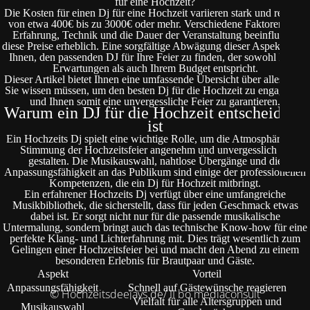
für eine Hochzeit?
Die Kosten für einen Dj für eine Hochzeit variieren stark und reichen
von etwa 400€ bis zu 3000€ oder mehr. Verschiedene Faktoren wie
Erfahrung, Technik und die Dauer der Veranstaltung beeinflussen
diese Preise erheblich. Eine sorgfältige Abwägung dieser Aspekte hilft
Ihnen, den passenden DJ für Ihre Feier zu finden, der sowohl Ihren
Erwartungen als auch Ihrem Budget entspricht.
Dieser Artikel bietet Ihnen eine umfassende Übersicht über alles, was
Sie wissen müssen, um den besten Dj für die Hochzeit zu engagieren
und Ihnen somit eine unvergessliche Feier zu garantieren.
Warum ein DJ für die Hochzeit entscheidend
ist
Ein Hochzeits Dj spielt eine wichtige Rolle, um die Atmosphäre und
Stimmung der Hochzeitsfeier angenehm und unvergesslich zu
gestalten. Die Musikauswahl, nahtlose Übergänge und die
Anpassungsfähigkeit an das Publikum sind einige der professionellen
Kompetenzen, die ein Dj für Hochzeit mitbringt.
Ein erfahrener Hochzeits Dj verfügt über eine umfangreiche
Musikbibliothek, die sicherstellt, dass für jeden Geschmack etwas
dabei ist. Er sorgt nicht nur für die passende musikalische
Untermalung, sondern bringt auch das technische Know-how für eine
perfekte Klang- und Lichterfahrung mit. Dies trägt wesentlich zum
Gelingen einer Hochzeitsfeier bei und macht den Abend zu einem
besonderen Erlebnis für Brautpaar und Gäste.
Aspekt
Vorteil
Anpassungsfähigkeit
Schnell auf Gästewünsche reagieren
© Hochzeitsdeejays.de/ II bo mediaconsult
Vielfalt für alle Altersgruppen und
Musikauswahl