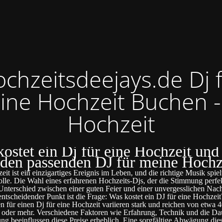
chzeitsdeejays.de Dj 
ine Hochzeit Buchen -
Hochzeit
ostet ein Dj für eine Hochzeit und
 den passenden DJ für meine Hochz
it ist ein einzigartiges Ereignis im Leben, und die richtige Musik spiel
olle. Die Wahl eines erfahrenen Hochzeits-Djs, der die Stimmung perfek
nterschied zwischen einer guten Feier und einer unvergesslichen Nac
entscheidender Punkt ist die Frage: Was kostet ein DJ für eine Hochzeit
n für einen Dj für eine Hochzeit variieren stark und reichen von etwa 4
oder mehr. Verschiedene Faktoren wie Erfahrung, Technik und die Da
ung beeinflussen diese Preise erheblich. Eine sorgfältige Abwägung die