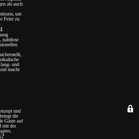
gen als auch
 müssen, um
e Feier zu
t
mung
, nahtlose
sionellen
cherstellt,
sikalische
Klang- und
 und macht
Konzept und
bringt die
le Gäste auf
d mit der
aares.
s?