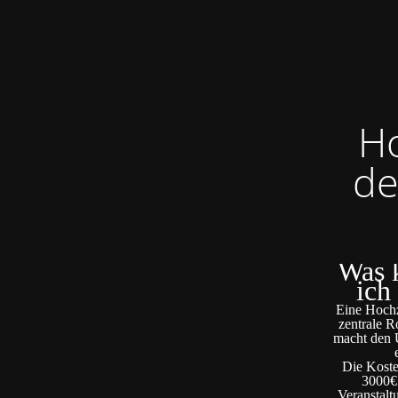
Ho
de
Was k
ich
Eine Hochze
zentrale R
macht den U
Die Koste
3000€ 
Veranstalt