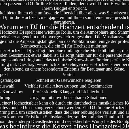
, den passenden DJ für Ihre Feier zu finden, der sowohl Ihren Erwartun
Ihrem Budget entspricht.
ikel bietet Ihnen eine umfassende Übersicht über alles, was Sie wissen
n Dj für die Hochzeit zu engagieren und Ihnen somit eine unvergesslich
garantieren.
Warum ein DJ für die Hochzeit entscheidend is
 Hochzeits Dj spielt eine wichtige Rolle, um die Atmosphäre und Stim
eitsfeier angenehm und unvergesslich zu gestalten. Die Musikauswahl
e und die Anpassungsfähigkeit an das Publikum sind einige der profes
Kompetenzen, die ein Dj für Hochzeit mitbringt.
ener Hochzeits Dj verfügt über eine umfangreiche Musikbibliothek, die si
jeden Geschmack etwas dabei ist. Er sorgt nicht nur für die passende mu
ng, sondern bringt auch das technische Know-how für eine perfekte 
hrung mit. Dies trägt wesentlich zum Gelingen einer Hochzeitsfeier bei
den Abend zu einem besonderen Erlebnis für Brautpaar und Gäste.
pekt
Vorteil
gsfähigkeit
Schnell auf Gästewünsche reagieren
auswahl
Vielfalt für alle Altersgruppen und Geschmäcker
es Know-how
Professionelle Klang- und Lichttechnik
ahrung
Umgang mit unvorhersehbaren Situationen
 einer Hochzeitsfeier kann oft durch ein durchdachtes musikalisches 
ofessionelle Umsetzung verzeichnet werden. Ein DJ für eine Hochzeit 
hrung mit, um sicherzustellen, dass die Feier reibungslos verläuft und al
ten kommen. Er ist kein Selbstdarsteller, sondern arbeitet Hand in Han
ion, den anderen Dienstleistern und respektiert die Wünsche des Brautp
as beeinflusst die Kosten eines Hochzeits-DJ