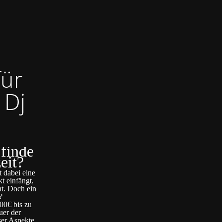
für
 Dj
 finde
eit?
t dabei eine
t einfängt,
ht. Doch ein
?
00€ bis zu
uer der
ser Aspekte