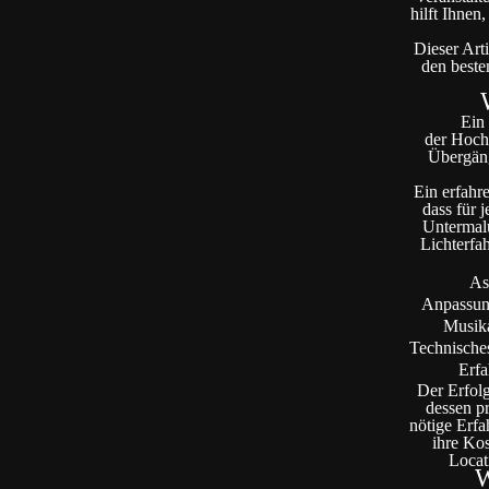
hilft Ihnen
Dieser Art
den beste
Ein
der Hochz
Übergäng
Ein erfahr
dass für 
Untermalu
Lichterfa
As
Anpassun
Musik
Technisch
Erf
Der Erfolg
dessen pr
nötige Erfa
ihre Kos
Locat
W