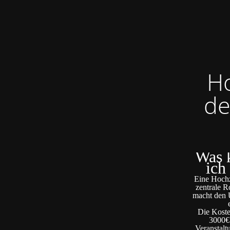
Ho
de
Was k
ich
Eine Hochze
zentrale R
macht den U
Die Koste
3000€ 
Veranstalt