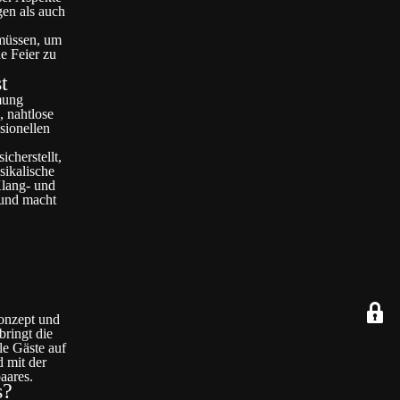
gen als auch
 müssen, um
e Feier zu
t
mung
, nahtlose
sionellen
cherstellt,
sikalische
Klang- und
 und macht
Konzept und
bringt die
le Gäste auf
d mit der
aares.
s?