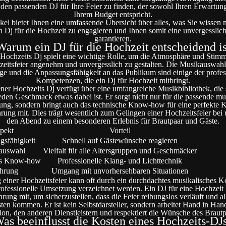
, den passenden DJ für Ihre Feier zu finden, der sowohl Ihren Erwartun
Ihrem Budget entspricht.
ikel bietet Ihnen eine umfassende Übersicht über alles, was Sie wissen
n Dj für die Hochzeit zu engagieren und Ihnen somit eine unvergesslich
garantieren.
Warum ein DJ für die Hochzeit entscheidend is
 Hochzeits Dj spielt eine wichtige Rolle, um die Atmosphäre und Stim
eitsfeier angenehm und unvergesslich zu gestalten. Die Musikauswahl
e und die Anpassungsfähigkeit an das Publikum sind einige der profes
Kompetenzen, die ein Dj für Hochzeit mitbringt.
ener Hochzeits Dj verfügt über eine umfangreiche Musikbibliothek, die si
jeden Geschmack etwas dabei ist. Er sorgt nicht nur für die passende mu
ng, sondern bringt auch das technische Know-how für eine perfekte 
hrung mit. Dies trägt wesentlich zum Gelingen einer Hochzeitsfeier bei
den Abend zu einem besonderen Erlebnis für Brautpaar und Gäste.
pekt
Vorteil
gsfähigkeit
Schnell auf Gästewünsche reagieren
auswahl
Vielfalt für alle Altersgruppen und Geschmäcker
es Know-how
Professionelle Klang- und Lichttechnik
ahrung
Umgang mit unvorhersehbaren Situationen
 einer Hochzeitsfeier kann oft durch ein durchdachtes musikalisches 
ofessionelle Umsetzung verzeichnet werden. Ein DJ für eine Hochzeit 
hrung mit, um sicherzustellen, dass die Feier reibungslos verläuft und al
ten kommen. Er ist kein Selbstdarsteller, sondern arbeitet Hand in Han
ion, den anderen Dienstleistern und respektiert die Wünsche des Brautp
as beeinflusst die Kosten eines Hochzeits-DJ