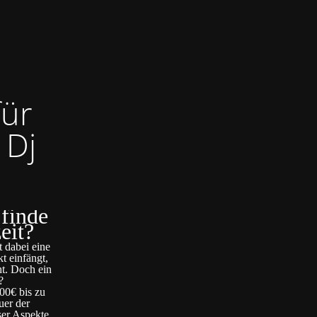
für
 Dj
 finde
eit?
t dabei eine
t einfängt,
ht. Doch ein
?
00€ bis zu
uer der
ser Aspekte