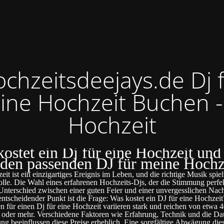
chzeitsdeejays.de Dj 
ine Hochzeit Buchen -
Hochzeit
ostet ein Dj für eine Hochzeit und
 den passenden DJ für meine Hochz
it ist ein einzigartiges Ereignis im Leben, und die richtige Musik spiel
olle. Die Wahl eines erfahrenen Hochzeits-Djs, der die Stimmung perfek
nterschied zwischen einer guten Feier und einer unvergesslichen Nac
entscheidender Punkt ist die Frage: Was kostet ein DJ für eine Hochzeit
n für einen Dj für eine Hochzeit variieren stark und reichen von etwa 4
oder mehr. Verschiedene Faktoren wie Erfahrung, Technik und die Da
ung beeinflussen diese Preise erheblich. Eine sorgfältige Abwägung die