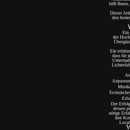
hilft Ihnen
Dieser Art
den beste
Ein
der Hochz
Übergäng
Ein erfahr
dass für 
Untermalu
Lichterfa
As
Anpassun
Musik
Technisch
Erf
Der Erfolg
dessen pr
nötige Erfa
ihre Kos
Locat
W