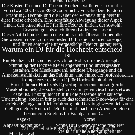
für eine Hochzeit?
Die Kosten für einen Dj für eine Hochzeit variieren stark und reichen
von etwa 400€ bis zu 3000€ oder mehr. Verschiedene Faktoren wie
Erfahrung, Technik und die Dauer der Veranstaltung beeinflussen
diese Preise erheblich. Eine sorgfältige Abwägung dieser Aspekte hilft
Ihnen, den passenden DJ für Ihre Feier zu finden, der sowohl Ihren
Erwartungen als auch Ihrem Budget entspricht.
Dieser Artikel bietet Ihnen eine umfassende Übersicht über alles, was
Sie wissen müssen, um den besten Dj für die Hochzeit zu engagieren
und Ihnen somit eine unvergessliche Feier zu garantieren.
Warum ein DJ für die Hochzeit entscheidend
ist
Ein Hochzeits Dj spielt eine wichtige Rolle, um die Atmosphäre und
Stimmung der Hochzeitsfeier angenehm und unvergesslich zu
gestalten. Die Musikauswahl, nahtlose Übergänge und die
Anpassungsfähigkeit an das Publikum sind einige der professionellen
Kompetenzen, die ein Dj für Hochzeit mitbringt.
Ein erfahrener Hochzeits Dj verfügt über eine umfangreiche
Musikbibliothek, die sicherstellt, dass für jeden Geschmack etwas
dabei ist. Er sorgt nicht nur für die passende musikalische
Untermalung, sondern bringt auch das technische Know-how für eine
perfekte Klang- und Lichterfahrung mit. Dies trägt wesentlich zum
Gelingen einer Hochzeitsfeier bei und macht den Abend zu einem
besonderen Erlebnis für Brautpaar und Gäste.
Aspekt
Vorteil
Anpassungsfähigkeit
Schnell auf Gästewünsche reagieren
© Hochzeitsdeejays.de/ II bo mediaconsult
Vielfalt für alle Altersgruppen und
Musikauswahl