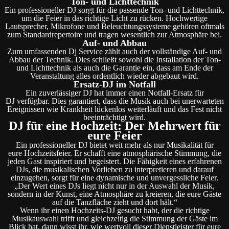
Ton- und Lichttechnik
Ein professioneller DJ sorgt für die passende Ton- und Lichttechnik,
um die Feier in das richtige Licht zu rücken. Hochwertige
Lautsprecher, Mikrofone und Beleuchtungssysteme gehören oftmals
zum Standardrepertoire und tragen wesentlich zur Atmosphäre bei.
Auf- und Abbau
Zum umfassenden Dj Service zählt auch der vollständige Auf- und
Abbau der Technik. Dies schließt sowohl die Installation der Ton-
und Lichttechnik als auch die Garantie ein, dass am Ende der
Veranstaltung alles ordentlich wieder abgebaut wird.
Ersatz-DJ im Notfall
Ein zuverlässiger DJ hat immer einen Notfall-Ersatz für
DJ verfügbar. Dies garantiert, dass die Musik auch bei unerwarteten
Ereignissen wie Krankheit lückenlos weiterläuft und das Fest nicht
beeinträchtigt wird.
DJ für eine Hochzeit: Der Mehrwert für
eure Feier
Ein professioneller DJ bietet weit mehr als nur Musikalität für
eure Hochzeitsfeier. Er schafft eine atmosphärische Stimmung, die
jeden Gast inspiriert und begeistert. Die Fähigkeit eines erfahrenen
DJs, die musikalischen Vorlieben zu interpretieren und darauf
einzugehen, sorgt für eine dynamische und unvergessliche Feier.
„Der Wert eines DJs liegt nicht nur in der Auswahl der Musik,
sondern in der Kunst, eine Atmosphäre zu kreieren, die eure Gäste
auf die Tanzfläche zieht und dort hält.“
Wenn ihr einen Hochzeits-DJ gesucht habt, der die richtige
Musikauswahl trifft und gleichzeitig die Stimmung der Gäste im
Blick hat, dann wisst ihr, wie wertvoll dieser Dienstleister für eure