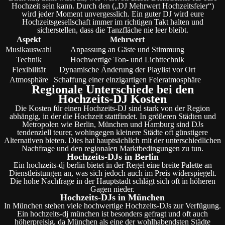
Hochzeit sein kann. Durch den („DJ Mehrwert Hochzeitsfeier“)
wird jeder Moment unvergesslich. Ein guter DJ wird eure
Hochzeitsgesellschaft immer im richtigen Takt halten und
sicherstellen, dass die Tanzfläche nie leer bleibt.
Aspekt
Mehrwert
Musikauswahl
Anpassung an Gäste und Stimmung
Technik
Hochwertige Ton- und Lichttechnik
Flexibilität
Dynamische Änderung der Playlist vor Ort
Atmosphäre
Schaffung einer einzigartigen Feieratmosphäre
Regionale Unterschiede bei den
Hochzeits-DJ Kosten
Die Kosten für einen Hochzeits-DJ sind stark von der Region
abhängig, in der die Hochzeit stattfindet. In größeren Städten und
Metropolen wie Berlin, München und Hamburg sind DJs
tendenziell teurer, wohingegen kleinere Städte oft günstigere
Alternativen bieten. Dies hat hauptsächlich mit der unterschiedlichen
Nachfrage und den regionalen Marktbedingungen zu tun.
Hochzeits-DJs in Berlin
Ein hochzeits-dj berlin bietet in der Regel eine breite Palette an
Dienstleistungen an, was sich jedoch auch im Preis widerspiegelt.
Die hohe Nachfrage in der Hauptstadt schlägt sich oft in höheren
Gagen nieder.
Hochzeits-DJs in München
In München stehen viele hochwertige Hochzeits-DJs zur Verfügung.
Ein hochzeits-dj münchen ist besonders gefragt und oft auch
höherpreisig, da München als eine der wohlhabendsten Städte