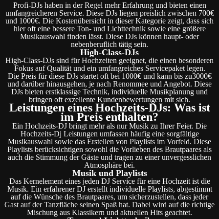
Profi-DJs haben in der Regel mehr Erfahrung und bieten einen
umfangreicheren Service. Diese DJs liegen preislich zwischen 700€
und 1000€. Die Kostenübersicht in dieser Kategorie zeigt, dass sich
hier oft eine bessere Ton- und Lichttechnik sowie eine größere
Musikauswahl finden lässt. Diese DJs können haupt- oder
nebenberuflich tätig sein.
High-Class-DJs
High-Class-DJs sind für Hochzeiten geeignet, die einen besonderen
Fokus auf Qualität und ein umfangreiches Servicepaket legen.
Die Preis für diese DJs startet oft bei 1000€ und kann bis zu3000€
und darüber hinausgehen, je nach Renommee und Angebot. Diese
DJs bieten erstklassige Technik, individuelle Musikplanung und
bringen oft exzellente Kundenbewertungen mit sich.
Leistungen eines Hochzeits-DJs: Was ist
im Preis enthalten?
Ein Hochzeits-DJ bringt mehr als nur Musik zu Ihrer Feier. Die
Hochzeits-Dj Leistungen umfassen häufig eine sorgfältige
Musikauswahl sowie das Erstellen von Playlists im Vorfeld. Diese
Playlists berücksichtigen sowohl die Vorlieben des Brautpaares als
auch die Stimmung der Gäste und tragen zu einer unvergesslichen
Atmosphäre bei.
Musik und Playlists
Das Kernelement eines jeden DJ Service für eine Hochzeit ist die
Musik. Ein erfahrener DJ erstellt individuelle Playlists, abgestimmt
auf die Wünsche des Brautpaares, um sicherzustellen, dass jeder
Gast auf der Tanzfläche seinen Spaß hat. Dabei wird auf die richtige
Mischung aus Klassikern und aktuellen Hits geachtet.