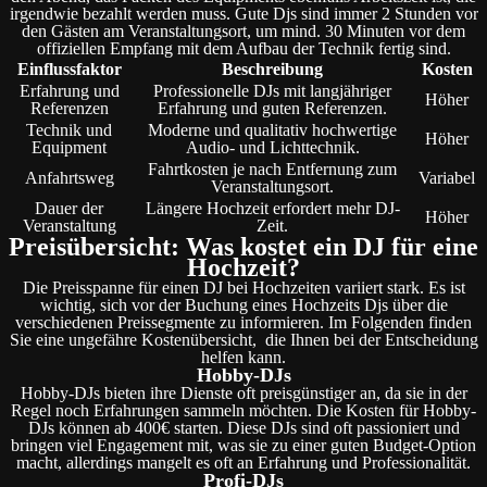
irgendwie bezahlt werden muss. Gute Djs sind immer 2 Stunden vor
den Gästen am Veranstaltungsort, um mind. 30 Minuten vor dem
offiziellen Empfang mit dem Aufbau der Technik fertig sind.
Einflussfaktor
Beschreibung
Kosten
Erfahrung und
Professionelle DJs mit langjähriger
Höher
Referenzen
Erfahrung und guten Referenzen.
Technik und
Moderne und qualitativ hochwertige
Höher
Equipment
Audio- und Lichttechnik.
Fahrtkosten je nach Entfernung zum
Anfahrtsweg
Variabel
Veranstaltungsort.
Dauer der
Längere Hochzeit erfordert mehr DJ-
Höher
Veranstaltung
Zeit.
Preisübersicht: Was kostet ein DJ für eine
Hochzeit?
Die Preisspanne für einen DJ bei Hochzeiten variiert stark. Es ist
wichtig, sich vor der Buchung eines Hochzeits Djs über die
verschiedenen Preissegmente zu informieren. Im Folgenden finden
Sie eine ungefähre Kostenübersicht, die Ihnen bei der Entscheidung
helfen kann.
Hobby-DJs
Hobby-DJs bieten ihre Dienste oft preisgünstiger an, da sie in der
Regel noch Erfahrungen sammeln möchten. Die Kosten für Hobby-
DJs können ab 400€ starten. Diese DJs sind oft passioniert und
bringen viel Engagement mit, was sie zu einer guten Budget-Option
macht, allerdings mangelt es oft an Erfahrung und Professionalität.
Profi-DJs