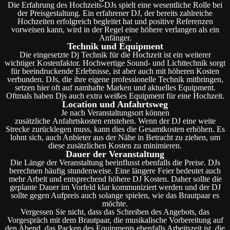
Die Erfahrung des Hochzeits-DJs spielt eine wesentliche Rolle bei
der Preisgestaltung. Ein erfahrener DJ, der bereits zahlreiche
Hochzeiten erfolgreich begleitet hat und positive Referenzen
vorweisen kann, wird in der Regel eine höhere verlangen als ein
Anfänger.
Technik und Equipment
Die eingesetzte Dj Technik für die Hochzeit ist ein weiterer
wichtiger Kostenfaktor. Hochwertige Sound- und Lichttechnik sorgt
für beeindruckende Erlebnisse, ist aber auch mit höheren Kosten
verbunden. DJs, die ihre eigene professionelle Technik mitbringen,
setzen hier oft auf namhafte Marken und aktuelles Equipment.
Oftmals haben Djs auch extra weißes Equipment für eine Hochzeit.
Location und Anfahrtsweg
Je nach Veranstaltungsort können
zusätzliche Anfahrtskosten entstehen. Wenn der DJ eine weite
Strecke zurücklegen muss, kann dies die Gesamtkosten erhöhen. Es
lohnt sich, auch Anbieter aus der Nähe in Betracht zu ziehen, um
diese zusätzlichen Kosten zu minimieren.
Dauer der Veranstaltung
Die Länge der Veranstaltung beeinflusst ebenfalls die Preise. DJs
berechnen häufig stundenweise. Eine längere Feier bedeutet auch
mehr Arbeit und entsprechend höhere DJ Kosten. Daher sollte die
geplante Dauer im Vorfeld klar kommuniziert werden und der DJ
sollte gegen Aufpreis auch solange spielen, wie das Brautpaar es
möchte.
Vergessen Sie nicht, dass das Schreiben des Angebots, das
Vorgespräch mit dem Brautpaar, die musikalische Vorbereitung auf
den Abend, das Packen des Equipments ebenfalls Arbeitszeit ist, die