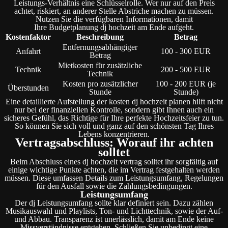
Leistungs-Verhältnis eine Schlüsselrolle. Wer nur auf den Preis
achtet, riskiert, an anderer Stelle Abstriche machen zu müssen.
Nutzen Sie die verfügbaren Informationen, damit
Ihre Budgetplanung dj hochzeit am Ende aufgeht.
Kostenfaktor
Beschreibung
Betrag
Entfernungsabhängiger
Anfahrt
100 - 300 EUR
Betrag
Mietkosten für zusätzliche
Technik
200 - 500 EUR
Technik
Kosten pro zusätzlicher
100 - 200 EUR (je
Überstunden
Stunde
Stunde)
Eine detaillierte Aufstellung der kosten dj hochzeit planen hilft nicht
nur bei der finanziellen Kontrolle, sondern gibt Ihnen auch ein
sicheres Gefühl, das Richtige für Ihre perfekte Hochzeitsfeier zu tun.
So können Sie sich voll und ganz auf den schönsten Tag Ihres
Lebens konzentrieren.
Vertragsabschluss: Worauf ihr achten
solltet
Beim Abschluss eines dj hochzeit vertrag solltet ihr sorgfältig auf
einige wichtige Punkte achten, die im Vertrag festgehalten werden
müssen. Diese umfassen Details zum Leistungsumfang, Regelungen
für den Ausfall sowie die Zahlungsbedingungen.
Leistungsumfang
Der dj Leistungsumfang sollte klar definiert sein. Dazu zählen
Musikauswahl und Playlists, Ton- und Lichttechnik, sowie der Auf-
und Abbau. Transparenz ist unerlässlich, damit am Ende keine
Missverständnisse entstehen. Schließen Sie unbedingt eine