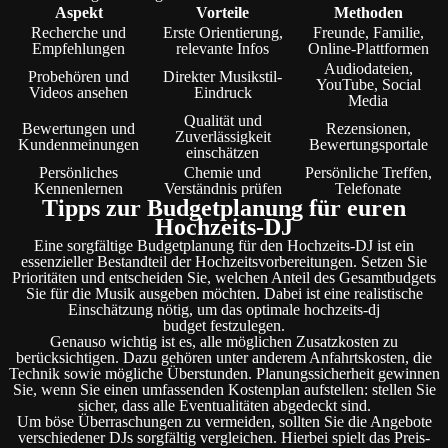
Aspekt
Vorteile
Methoden
Recherche und
Erste Orientierung,
Freunde, Familie,
Empfehlungen
relevante Infos
Online-Plattformen
Audiodateien,
Probehören und
Direkter Musikstil-
YouTube, Social
Videos ansehen
Eindruck
Media
Qualität und
Bewertungen und
Rezensionen,
Zuverlässigkeit
Kundenmeinungen
Bewertungsportale
einschätzen
Persönliches
Chemie und
Persönliche Treffen,
Kennenlernen
Verständnis prüfen
Telefonate
Tipps zur Budgetplanung für euren
Hochzeits-DJ
Eine sorgfältige Budgetplanung für den Hochzeits-DJ ist ein
essenzieller Bestandteil der Hochzeitsvorbereitungen. Setzen Sie
Prioritäten und entscheiden Sie, welchen Anteil des Gesamtbudgets
Sie für die Musik ausgeben möchten. Dabei ist eine realistische
Einschätzung nötig, um das optimale hochzeits-dj
budget festzulegen.
Genauso wichtig ist es, alle möglichen Zusatzkosten zu
berücksichtigen. Dazu gehören unter anderem Anfahrtskosten, die
Technik sowie mögliche Überstunden. Planungssicherheit gewinnen
Sie, wenn Sie einen umfassenden Kostenplan aufstellen: stellen Sie
sicher, dass alle Eventualitäten abgedeckt sind.
Um böse Überraschungen zu vermeiden, sollten Sie die Angebote
verschiedener DJs sorgfältig vergleichen. Hierbei spielt das Preis-