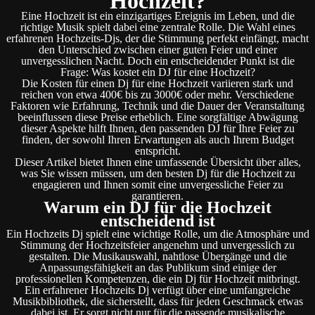
Hochzeit?
Eine Hochzeit ist ein einzigartiges Ereignis im Leben, und die
richtige Musik spielt dabei eine zentrale Rolle. Die Wahl eines
erfahrenen Hochzeits-Djs, der die Stimmung perfekt einfängt, macht
den Unterschied zwischen einer guten Feier und einer
unvergesslichen Nacht. Doch ein entscheidender Punkt ist die
Frage: Was kostet ein DJ für eine Hochzeit?
Die Kosten für einen Dj für eine Hochzeit variieren stark und
reichen von etwa 400€ bis zu 3000€ oder mehr. Verschiedene
Faktoren wie Erfahrung, Technik und die Dauer der Veranstaltung
beeinflussen diese Preise erheblich. Eine sorgfältige Abwägung
dieser Aspekte hilft Ihnen, den passenden DJ für Ihre Feier zu
finden, der sowohl Ihren Erwartungen als auch Ihrem Budget
entspricht.
Dieser Artikel bietet Ihnen eine umfassende Übersicht über alles,
was Sie wissen müssen, um den besten Dj für die Hochzeit zu
engagieren und Ihnen somit eine unvergessliche Feier zu
garantieren.
Warum ein DJ für die Hochzeit
entscheidend ist
Ein Hochzeits Dj spielt eine wichtige Rolle, um die Atmosphäre und
Stimmung der Hochzeitsfeier angenehm und unvergesslich zu
gestalten. Die Musikauswahl, nahtlose Übergänge und die
Anpassungsfähigkeit an das Publikum sind einige der
professionellen Kompetenzen, die ein Dj für Hochzeit mitbringt.
Ein erfahrener Hochzeits Dj verfügt über eine umfangreiche
Musikbibliothek, die sicherstellt, dass für jeden Geschmack etwas
dabei ist. Er sorgt nicht nur für die passende musikalische