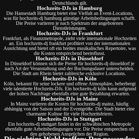
Deutschlands gilt.
Hochzeits-DJs in Hamburg
Die Hansestadt Hamburg bietet eine Vielfalt an Event-Locations,
was für hochzeits-dj hamburg günstige Arbeitsbedingungen schafft.
Die Preise variieren je nach Spektrum der angebotenen
Dienstleistungen.
Hochzeits-DJs in Frankfurt
Frankfurt, als Finanzmetropole, zieht viele internationale Hochzeiten
an. Ein hochzeits-dj frankfurt profitiert von der internationalen
Ausrichtung und bietet oft ein breites musikalisches Repertoire, was
die Kosten entsprechend beeinflusst.
Hochzeits-DJs in Düsseldorf
In Düsseldorf können sich die Preise für hochzeits-dj düsseldorf je
nach Art der Veranstaltung und der Buchungsdauer unterscheiden.
Die Stadt am Rhein bietet zahlreiche exklusive Locations.
Hochzeits-DJs in Köln
Köln, bekannt für seine lockere und offene Atmosphäre, beherbergt
viele talentierte Hochzeits-DJs. Ein hochzeits-dj köln kann aufgrund
der hohen Nachfrage ebenfalls eine gute Bezahlung erwarten.
Hochzeits-DJs in Mainz
In Mainz variieren die Kosten für hochzeits-dj mainz, häufig
abhängig von der Saison und der Eventgröße. Die Stadt bietet eine
charmante Kulisse für viele Hochzeitsfeiern.
Hochzeits-DJs in Stuttgart
Ein hochzeits-dj stuttgart findet in der schwäbischen Metropole
ebenfalls gute Arbeitsbedingungen vor. Die Preise entsprechen oft
den gehobenen Ansprüchen der Region.
Die richtige Wahl treffen: Den passenden