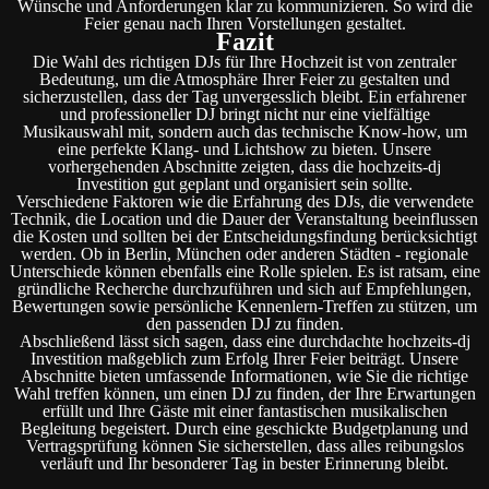
Wünsche und Anforderungen klar zu kommunizieren. So wird die
Feier genau nach Ihren Vorstellungen gestaltet.
Fazit
Die Wahl des richtigen DJs für Ihre Hochzeit ist von zentraler
Bedeutung, um die Atmosphäre Ihrer Feier zu gestalten und
sicherzustellen, dass der Tag unvergesslich bleibt. Ein erfahrener
und professioneller DJ bringt nicht nur eine vielfältige
Musikauswahl mit, sondern auch das technische Know-how, um
eine perfekte Klang- und Lichtshow zu bieten. Unsere
vorhergehenden Abschnitte zeigten, dass die hochzeits-dj
Investition gut geplant und organisiert sein sollte.
Verschiedene Faktoren wie die Erfahrung des DJs, die verwendete
Technik, die Location und die Dauer der Veranstaltung beeinflussen
die Kosten und sollten bei der Entscheidungsfindung berücksichtigt
werden. Ob in Berlin, München oder anderen Städten - regionale
Unterschiede können ebenfalls eine Rolle spielen. Es ist ratsam, eine
gründliche Recherche durchzuführen und sich auf Empfehlungen,
Bewertungen sowie persönliche Kennenlern-Treffen zu stützen, um
den passenden DJ zu finden.
Abschließend lässt sich sagen, dass eine durchdachte hochzeits-dj
Investition maßgeblich zum Erfolg Ihrer Feier beiträgt. Unsere
Abschnitte bieten umfassende Informationen, wie Sie die richtige
Wahl treffen können, um einen DJ zu finden, der Ihre Erwartungen
erfüllt und Ihre Gäste mit einer fantastischen musikalischen
Begleitung begeistert. Durch eine geschickte Budgetplanung und
Vertragsprüfung können Sie sicherstellen, dass alles reibungslos
verläuft und Ihr besonderer Tag in bester Erinnerung bleibt.