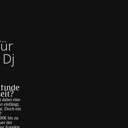
für
 Dj
 finde
eit?
t dabei eine
t einfängt,
ht. Doch ein
?
00€ bis zu
uer der
ser Aspekte