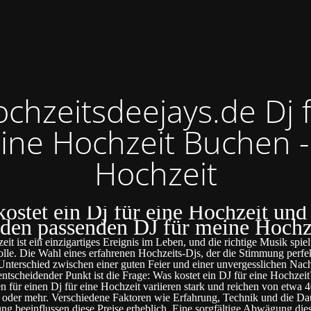
chzeitsdeejays.de Dj 
ine Hochzeit Buchen -
Hochzeit
ostet ein Dj für eine Hochzeit und
 den passenden DJ für meine Hochz
it ist ein einzigartiges Ereignis im Leben, und die richtige Musik spiel
olle. Die Wahl eines erfahrenen Hochzeits-Djs, der die Stimmung perfek
nterschied zwischen einer guten Feier und einer unvergesslichen Nac
entscheidender Punkt ist die Frage: Was kostet ein DJ für eine Hochzeit
n für einen Dj für eine Hochzeit variieren stark und reichen von etwa 4
oder mehr. Verschiedene Faktoren wie Erfahrung, Technik und die Da
ung beeinflussen diese Preise erheblich. Eine sorgfältige Abwägung die