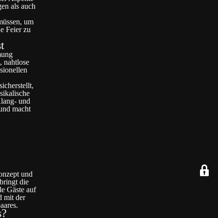
gen als auch
 müssen, um
e Feier zu
t
mung
, nahtlose
sionellen
cherstellt,
sikalische
Klang- und
 und macht
Konzept und
bringt die
le Gäste auf
d mit der
aares.
s?