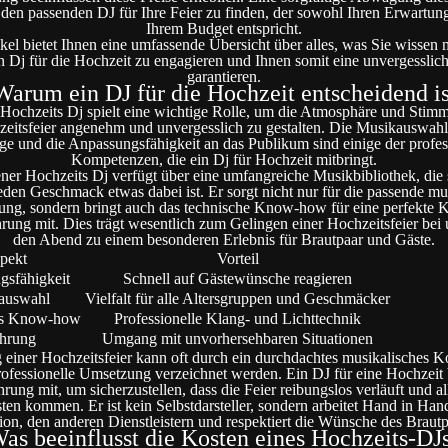
, den passenden DJ für Ihre Feier zu finden, der sowohl Ihren Erwartun
Ihrem Budget entspricht.
ikel bietet Ihnen eine umfassende Übersicht über alles, was Sie wissen
n Dj für die Hochzeit zu engagieren und Ihnen somit eine unvergesslich
garantieren.
Warum ein DJ für die Hochzeit entscheidend is
 Hochzeits Dj spielt eine wichtige Rolle, um die Atmosphäre und Stim
eitsfeier angenehm und unvergesslich zu gestalten. Die Musikauswahl
e und die Anpassungsfähigkeit an das Publikum sind einige der profes
Kompetenzen, die ein Dj für Hochzeit mitbringt.
ener Hochzeits Dj verfügt über eine umfangreiche Musikbibliothek, die si
jeden Geschmack etwas dabei ist. Er sorgt nicht nur für die passende mu
ng, sondern bringt auch das technische Know-how für eine perfekte 
hrung mit. Dies trägt wesentlich zum Gelingen einer Hochzeitsfeier bei
den Abend zu einem besonderen Erlebnis für Brautpaar und Gäste.
pekt
Vorteil
gsfähigkeit
Schnell auf Gästewünsche reagieren
auswahl
Vielfalt für alle Altersgruppen und Geschmäcker
es Know-how
Professionelle Klang- und Lichttechnik
ahrung
Umgang mit unvorhersehbaren Situationen
 einer Hochzeitsfeier kann oft durch ein durchdachtes musikalisches 
ofessionelle Umsetzung verzeichnet werden. Ein DJ für eine Hochzeit 
hrung mit, um sicherzustellen, dass die Feier reibungslos verläuft und al
ten kommen. Er ist kein Selbstdarsteller, sondern arbeitet Hand in Han
ion, den anderen Dienstleistern und respektiert die Wünsche des Brautp
as beeinflusst die Kosten eines Hochzeits-DJ