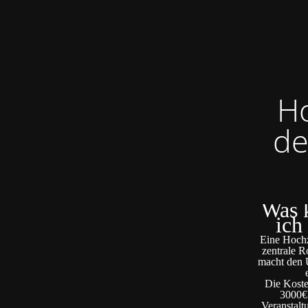
Ho
de
Was k
ich
Eine Hochze
zentrale R
macht den U
Die Koste
3000€ 
Veranstalt