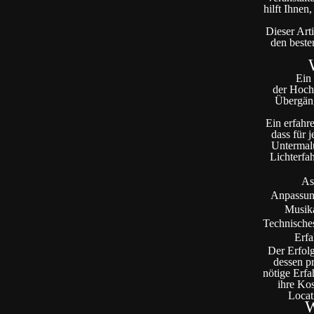
hilft Ihnen
Dieser Art
den beste
Ein
der Hochz
Übergäng
Ein erfahr
dass für 
Untermalu
Lichterfa
As
Anpassun
Musik
Technisch
Erf
Der Erfolg
dessen pr
nötige Erfa
ihre Kos
Locat
W