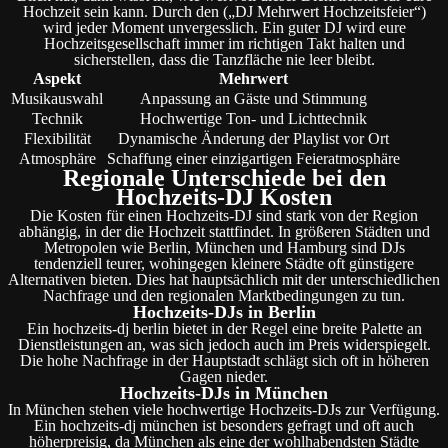
Hochzeit sein kann. Durch den („DJ Mehrwert Hochzeitsfeier“)
wird jeder Moment unvergesslich. Ein guter DJ wird eure
Hochzeitsgesellschaft immer im richtigen Takt halten und
sicherstellen, dass die Tanzfläche nie leer bleibt.
Aspekt
Mehrwert
Musikauswahl
Anpassung an Gäste und Stimmung
Technik
Hochwertige Ton- und Lichttechnik
Flexibilität
Dynamische Änderung der Playlist vor Ort
Atmosphäre
Schaffung einer einzigartigen Feieratmosphäre
Regionale Unterschiede bei den
Hochzeits-DJ Kosten
Die Kosten für einen Hochzeits-DJ sind stark von der Region
abhängig, in der die Hochzeit stattfindet. In größeren Städten und
Metropolen wie Berlin, München und Hamburg sind DJs
tendenziell teurer, wohingegen kleinere Städte oft günstigere
Alternativen bieten. Dies hat hauptsächlich mit der unterschiedlichen
Nachfrage und den regionalen Marktbedingungen zu tun.
Hochzeits-DJs in Berlin
Ein hochzeits-dj berlin bietet in der Regel eine breite Palette an
Dienstleistungen an, was sich jedoch auch im Preis widerspiegelt.
Die hohe Nachfrage in der Hauptstadt schlägt sich oft in höheren
Gagen nieder.
Hochzeits-DJs in München
In München stehen viele hochwertige Hochzeits-DJs zur Verfügung.
Ein hochzeits-dj münchen ist besonders gefragt und oft auch
höherpreisig, da München als eine der wohlhabendsten Städte