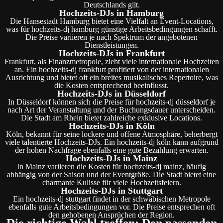
Deutschlands gilt.
Hochzeits-DJs in Hamburg
Die Hansestadt Hamburg bietet eine Vielfalt an Event-Locations,
was für hochzeits-dj hamburg günstige Arbeitsbedingungen schafft.
Die Preise variieren je nach Spektrum der angebotenen
Dienstleistungen.
Hochzeits-DJs in Frankfurt
Frankfurt, als Finanzmetropole, zieht viele internationale Hochzeiten
an. Ein hochzeits-dj frankfurt profitiert von der internationalen
Ausrichtung und bietet oft ein breites musikalisches Repertoire, was
die Kosten entsprechend beeinflusst.
Hochzeits-DJs in Düsseldorf
In Düsseldorf können sich die Preise für hochzeits-dj düsseldorf je
nach Art der Veranstaltung und der Buchungsdauer unterscheiden.
Die Stadt am Rhein bietet zahlreiche exklusive Locations.
Hochzeits-DJs in Köln
Köln, bekannt für seine lockere und offene Atmosphäre, beherbergt
viele talentierte Hochzeits-DJs. Ein hochzeits-dj köln kann aufgrund
der hohen Nachfrage ebenfalls eine gute Bezahlung erwarten.
Hochzeits-DJs in Mainz
In Mainz variieren die Kosten für hochzeits-dj mainz, häufig
abhängig von der Saison und der Eventgröße. Die Stadt bietet eine
charmante Kulisse für viele Hochzeitsfeiern.
Hochzeits-DJs in Stuttgart
Ein hochzeits-dj stuttgart findet in der schwäbischen Metropole
ebenfalls gute Arbeitsbedingungen vor. Die Preise entsprechen oft
den gehobenen Ansprüchen der Region.
Die richtige Wahl treffen: Den passenden