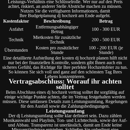
Leistungs-Verhältnis eine Schlüsselrolle. Wer nur auf den Preis
achtet, riskiert, an anderer Stelle Abstriche machen zu müssen.
Nutzen Sie die verfügbaren Informationen, damit
Ihre Budgetplanung dj hochzeit am Ende aufgeht.
Kostenfaktor
Beschreibung
Betrag
Entfernungsabhängiger
Anfahrt
100 - 300 EUR
Betrag
Mietkosten für zusätzliche
Technik
200 - 500 EUR
Technik
Kosten pro zusätzlicher
100 - 200 EUR (je
Überstunden
Stunde
Stunde)
Eine detaillierte Aufstellung der kosten dj hochzeit planen hilft nicht
nur bei der finanziellen Kontrolle, sondern gibt Ihnen auch ein
sicheres Gefühl, das Richtige für Ihre perfekte Hochzeitsfeier zu tun.
So können Sie sich voll und ganz auf den schönsten Tag Ihres
Lebens konzentrieren.
Vertragsabschluss: Worauf ihr achten
solltet
Beim Abschluss eines dj hochzeit vertrag solltet ihr sorgfältig auf
einige wichtige Punkte achten, die im Vertrag festgehalten werden
müssen. Diese umfassen Details zum Leistungsumfang, Regelungen
für den Ausfall sowie die Zahlungsbedingungen.
Leistungsumfang
Der dj Leistungsumfang sollte klar definiert sein. Dazu zählen
Musikauswahl und Playlists, Ton- und Lichttechnik, sowie der Auf-
und Abbau. Transparenz ist unerlässlich, damit am Ende keine
Missverständnisse entstehen. Schließen Sie unbedingt eine