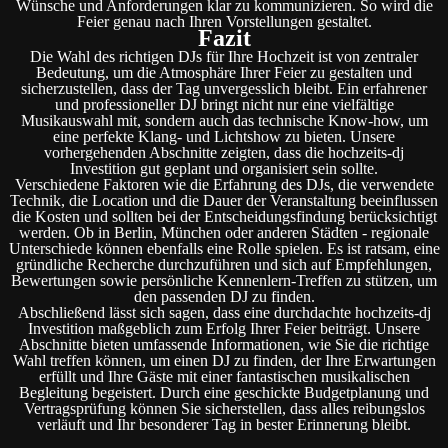
Wünsche und Anforderungen klar zu kommunizieren. So wird die
Feier genau nach Ihren Vorstellungen gestaltet.
Fazit
Die Wahl des richtigen DJs für Ihre Hochzeit ist von zentraler
Bedeutung, um die Atmosphäre Ihrer Feier zu gestalten und
sicherzustellen, dass der Tag unvergesslich bleibt. Ein erfahrener
und professioneller DJ bringt nicht nur eine vielfältige
Musikauswahl mit, sondern auch das technische Know-how, um
eine perfekte Klang- und Lichtshow zu bieten. Unsere
vorhergehenden Abschnitte zeigten, dass die hochzeits-dj
Investition gut geplant und organisiert sein sollte.
Verschiedene Faktoren wie die Erfahrung des DJs, die verwendete
Technik, die Location und die Dauer der Veranstaltung beeinflussen
die Kosten und sollten bei der Entscheidungsfindung berücksichtigt
werden. Ob in Berlin, München oder anderen Städten - regionale
Unterschiede können ebenfalls eine Rolle spielen. Es ist ratsam, eine
gründliche Recherche durchzuführen und sich auf Empfehlungen,
Bewertungen sowie persönliche Kennenlern-Treffen zu stützen, um
den passenden DJ zu finden.
Abschließend lässt sich sagen, dass eine durchdachte hochzeits-dj
Investition maßgeblich zum Erfolg Ihrer Feier beiträgt. Unsere
Abschnitte bieten umfassende Informationen, wie Sie die richtige
Wahl treffen können, um einen DJ zu finden, der Ihre Erwartungen
erfüllt und Ihre Gäste mit einer fantastischen musikalischen
Begleitung begeistert. Durch eine geschickte Budgetplanung und
Vertragsprüfung können Sie sicherstellen, dass alles reibungslos
verläuft und Ihr besonderer Tag in bester Erinnerung bleibt.