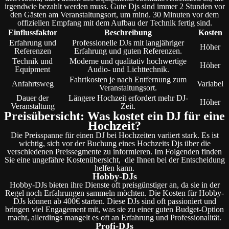
irgendwie bezahlt werden muss. Gute Djs sind immer 2 Stunden vor
den Gästen am Veranstaltungsort, um mind. 30 Minuten vor dem
offiziellen Empfang mit dem Aufbau der Technik fertig sind.
Einflussfaktor
Beschreibung
Kosten
Erfahrung und
Professionelle DJs mit langjähriger
Höher
Referenzen
Erfahrung und guten Referenzen.
Technik und
Moderne und qualitativ hochwertige
Höher
Equipment
Audio- und Lichttechnik.
Fahrtkosten je nach Entfernung zum
Anfahrtsweg
Variabel
Veranstaltungsort.
Dauer der
Längere Hochzeit erfordert mehr DJ-
Höher
Veranstaltung
Zeit.
Preisübersicht: Was kostet ein DJ für eine
Hochzeit?
Die Preisspanne für einen DJ bei Hochzeiten variiert stark. Es ist
wichtig, sich vor der Buchung eines Hochzeits Djs über die
verschiedenen Preissegmente zu informieren. Im Folgenden finden
Sie eine ungefähre Kostenübersicht, die Ihnen bei der Entscheidung
helfen kann.
Hobby-DJs
Hobby-DJs bieten ihre Dienste oft preisgünstiger an, da sie in der
Regel noch Erfahrungen sammeln möchten. Die Kosten für Hobby-
DJs können ab 400€ starten. Diese DJs sind oft passioniert und
bringen viel Engagement mit, was sie zu einer guten Budget-Option
macht, allerdings mangelt es oft an Erfahrung und Professionalität.
Profi-DJs