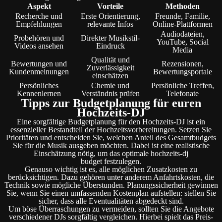
Aspekt
Vorteile
Methoden
Recherche und
Erste Orientierung,
Freunde, Familie,
Empfehlungen
relevante Infos
Online-Plattformen
Audiodateien,
Probehören und
Direkter Musikstil-
YouTube, Social
Videos ansehen
Eindruck
Media
Qualität und
Bewertungen und
Rezensionen,
Zuverlässigkeit
Kundenmeinungen
Bewertungsportale
einschätzen
Persönliches
Chemie und
Persönliche Treffen,
Kennenlernen
Verständnis prüfen
Telefonate
Tipps zur Budgetplanung für euren
Hochzeits-DJ
Eine sorgfältige Budgetplanung für den Hochzeits-DJ ist ein
essenzieller Bestandteil der Hochzeitsvorbereitungen. Setzen Sie
Prioritäten und entscheiden Sie, welchen Anteil des Gesamtbudgets
Sie für die Musik ausgeben möchten. Dabei ist eine realistische
Einschätzung nötig, um das optimale hochzeits-dj
budget festzulegen.
Genauso wichtig ist es, alle möglichen Zusatzkosten zu
berücksichtigen. Dazu gehören unter anderem Anfahrtskosten, die
Technik sowie mögliche Überstunden. Planungssicherheit gewinnen
Sie, wenn Sie einen umfassenden Kostenplan aufstellen: stellen Sie
sicher, dass alle Eventualitäten abgedeckt sind.
Um böse Überraschungen zu vermeiden, sollten Sie die Angebote
verschiedener DJs sorgfältig vergleichen. Hierbei spielt das Preis-