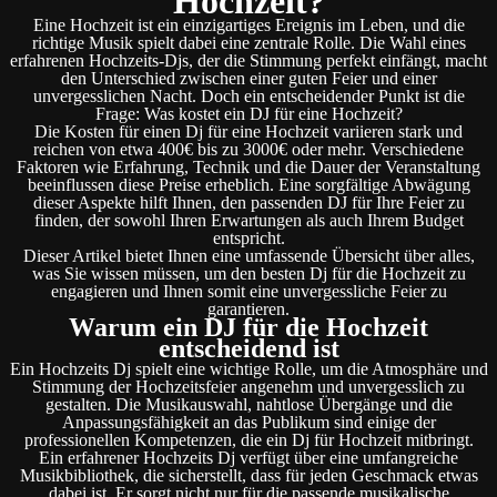
Hochzeit?
Eine Hochzeit ist ein einzigartiges Ereignis im Leben, und die
richtige Musik spielt dabei eine zentrale Rolle. Die Wahl eines
erfahrenen Hochzeits-Djs, der die Stimmung perfekt einfängt, macht
den Unterschied zwischen einer guten Feier und einer
unvergesslichen Nacht. Doch ein entscheidender Punkt ist die
Frage: Was kostet ein DJ für eine Hochzeit?
Die Kosten für einen Dj für eine Hochzeit variieren stark und
reichen von etwa 400€ bis zu 3000€ oder mehr. Verschiedene
Faktoren wie Erfahrung, Technik und die Dauer der Veranstaltung
beeinflussen diese Preise erheblich. Eine sorgfältige Abwägung
dieser Aspekte hilft Ihnen, den passenden DJ für Ihre Feier zu
finden, der sowohl Ihren Erwartungen als auch Ihrem Budget
entspricht.
Dieser Artikel bietet Ihnen eine umfassende Übersicht über alles,
was Sie wissen müssen, um den besten Dj für die Hochzeit zu
engagieren und Ihnen somit eine unvergessliche Feier zu
garantieren.
Warum ein DJ für die Hochzeit
entscheidend ist
Ein Hochzeits Dj spielt eine wichtige Rolle, um die Atmosphäre und
Stimmung der Hochzeitsfeier angenehm und unvergesslich zu
gestalten. Die Musikauswahl, nahtlose Übergänge und die
Anpassungsfähigkeit an das Publikum sind einige der
professionellen Kompetenzen, die ein Dj für Hochzeit mitbringt.
Ein erfahrener Hochzeits Dj verfügt über eine umfangreiche
Musikbibliothek, die sicherstellt, dass für jeden Geschmack etwas
dabei ist. Er sorgt nicht nur für die passende musikalische