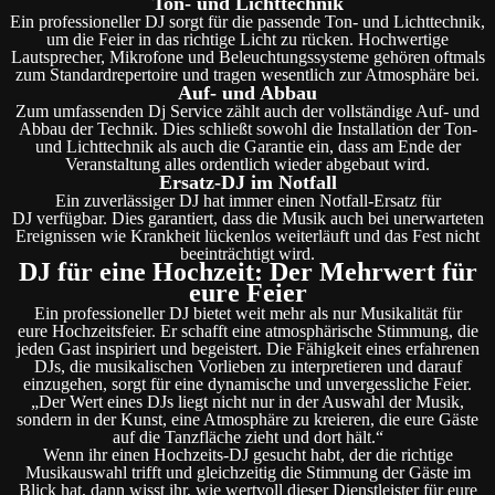
Ton- und Lichttechnik
Ein professioneller DJ sorgt für die passende Ton- und Lichttechnik,
um die Feier in das richtige Licht zu rücken. Hochwertige
Lautsprecher, Mikrofone und Beleuchtungssysteme gehören oftmals
zum Standardrepertoire und tragen wesentlich zur Atmosphäre bei.
Auf- und Abbau
Zum umfassenden Dj Service zählt auch der vollständige Auf- und
Abbau der Technik. Dies schließt sowohl die Installation der Ton-
und Lichttechnik als auch die Garantie ein, dass am Ende der
Veranstaltung alles ordentlich wieder abgebaut wird.
Ersatz-DJ im Notfall
Ein zuverlässiger DJ hat immer einen Notfall-Ersatz für
DJ verfügbar. Dies garantiert, dass die Musik auch bei unerwarteten
Ereignissen wie Krankheit lückenlos weiterläuft und das Fest nicht
beeinträchtigt wird.
DJ für eine Hochzeit: Der Mehrwert für
eure Feier
Ein professioneller DJ bietet weit mehr als nur Musikalität für
eure Hochzeitsfeier. Er schafft eine atmosphärische Stimmung, die
jeden Gast inspiriert und begeistert. Die Fähigkeit eines erfahrenen
DJs, die musikalischen Vorlieben zu interpretieren und darauf
einzugehen, sorgt für eine dynamische und unvergessliche Feier.
„Der Wert eines DJs liegt nicht nur in der Auswahl der Musik,
sondern in der Kunst, eine Atmosphäre zu kreieren, die eure Gäste
auf die Tanzfläche zieht und dort hält.“
Wenn ihr einen Hochzeits-DJ gesucht habt, der die richtige
Musikauswahl trifft und gleichzeitig die Stimmung der Gäste im
Blick hat, dann wisst ihr, wie wertvoll dieser Dienstleister für eure