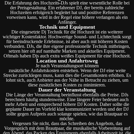
Die Erfahrung des Hochzeits-DJs spielt eine wesentliche Rolle bei
der Preisgestaltung. Ein erfahrener DJ, der bereits zahlreiche
Hochzeiten erfolgreich begleitet hat und positive Referenzen
vorweisen kann, wird in der Regel eine höhere verlangen als ein
Anfänger.
Technik und Equipment
Die eingesetzte Dj Technik für die Hochzeit ist ein weiterer
wichtiger Kostenfaktor. Hochwertige Sound- und Lichttechnik sorgt
für beeindruckende Erlebnisse, ist aber auch mit höheren Kosten
verbunden. DJs, die ihre eigene professionelle Technik mitbringen,
setzen hier oft auf namhafte Marken und aktuelles Equipment.
Oftmals haben Djs auch extra weißes Equipment für eine Hochzeit.
Location und Anfahrtsweg
Je nach Veranstaltungsort können
zusätzliche Anfahrtskosten entstehen. Wenn der DJ eine weite
Strecke zurücklegen muss, kann dies die Gesamtkosten erhöhen. Es
lohnt sich, auch Anbieter aus der Nähe in Betracht zu ziehen, um
diese zusätzlichen Kosten zu minimieren.
Dauer der Veranstaltung
Die Länge der Veranstaltung beeinflusst ebenfalls die Preise. DJs
berechnen häufig stundenweise. Eine längere Feier bedeutet auch
mehr Arbeit und entsprechend höhere DJ Kosten. Daher sollte die
geplante Dauer im Vorfeld klar kommuniziert werden und der DJ
sollte gegen Aufpreis auch solange spielen, wie das Brautpaar es
möchte.
Vergessen Sie nicht, dass das Schreiben des Angebots, das
Vorgespräch mit dem Brautpaar, die musikalische Vorbereitung auf
den Abend, das Packen des Equipments ebenfalls Arbeitszeit ist, die