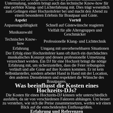
Untermalung, sondern bringt auch das technische Know-how für
eine perfekte Klang- und Lichterfahrung mit. Dies trägt wesentlich
zum Gelingen einer Hochzeitsfeier bei und macht den Abend zu
einem besonderen Erlebnis für Brautpaar und Gäste.
Aspekt
Vorteil
Anpassungsfähigkeit
Schnell auf Gästewünsche reagieren
Vielfalt für alle Altersgruppen und
Musikauswahl
Geschmäcker
Technisches Know-
Professionelle Klang- und Lichttechnik
how
Erfahrung
Umgang mit unvorhersehbaren Situationen
Der Erfolg einer Hochzeitsfeier kann oft durch ein durchdachtes
musikalisches Konzept und dessen professionelle Umsetzung
verzeichnet werden. Ein DJ für eine Hochzeit bringt die nötige
Erfahrung mit, um sicherzustellen, dass die Feier reibungslos
verläuft und alle Gäste auf ihre Kosten kommen. Er ist kein
Selbstdarsteller, sondern arbeitet Hand in Hand mit der Location,
den anderen Dienstleistern und respektiert die Wünsche des
Brautpaares.
Was beeinflusst die Kosten eines
Hochzeits-DJs?
Die Kosten für einen Hochzeits-DJ können sehr unterschiedlich
ausfallen, da sie von verschiedenen Faktoren abhängen. Um besser
zu verstehen, wie sich die Preise zusammensetzen, werfen wir einen
Blick auf die entscheidenden Einflussgrößen.
Erfahrung und Referenzen