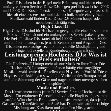
Profi-DJs haben in der Regel mehr Erfahrung und bieten einen
umfangreicheren Service. Diese DJs liegen preislich zwischen 700€
und 1000€. Die Kostenübersicht in dieser Kategorie zeigt, dass sich
hier oft eine bessere Ton- und Lichttechnik sowie eine größere
Musikauswahl finden lässt. Diese DJs können haupt- oder
nebenberuflich tätig sein.
High-Class-DJs
High-Class-DJs sind für Hochzeiten geeignet, die einen besonderen
Fokus auf Qualität und ein umfangreiches Servicepaket legen.
Die Preis für diese DJs startet oft bei 1000€ und kann bis zu3000€
und darüber hinausgehen, je nach Renommee und Angebot. Diese
DJs bieten erstklassige Technik, individuelle Musikplanung und
bringen oft exzellente Kundenbewertungen mit sich.
Leistungen eines Hochzeits-DJs: Was ist
im Preis enthalten?
Ein Hochzeits-DJ bringt mehr als nur Musik zu Ihrer Feier. Die
Hochzeits-Dj Leistungen umfassen häufig eine sorgfältige
Musikauswahl sowie das Erstellen von Playlists im Vorfeld. Diese
Playlists berücksichtigen sowohl die Vorlieben des Brautpaares als
auch die Stimmung der Gäste und tragen zu einer unvergesslichen
Atmosphäre bei.
Musik und Playlists
Das Kernelement eines jeden DJ Service für eine Hochzeit ist die
Musik. Ein erfahrener DJ erstellt individuelle Playlists, abgestimmt
auf die Wünsche des Brautpaares, um sicherzustellen, dass jeder
Gast auf der Tanzfläche seinen Spaß hat. Dabei wird auf die richtige
Mischung aus Klassikern und aktuellen Hits geachtet.