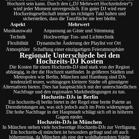
Hochzeit sein kann. Durch den („DJ Mehrwert Hochzeitsfeier“)
wird jeder Moment unvergesslich. Ein guter DJ wird eure
Hochzeitsgesellschaft immer im richtigen Takt halten und
sicherstellen, dass die Tanzfläche nie leer bleibt.
Aspekt
Mehrwert
Musikauswahl
Anpassung an Gäste und Stimmung
Technik
Hochwertige Ton- und Lichttechnik
Flexibilität
Dynamische Änderung der Playlist vor Ort
Atmosphäre
Schaffung einer einzigartigen Feieratmosphäre
Regionale Unterschiede bei den
Hochzeits-DJ Kosten
Die Kosten für einen Hochzeits-DJ sind stark von der Region
abhängig, in der die Hochzeit stattfindet. In größeren Städten und
Metropolen wie Berlin, München und Hamburg sind DJs
tendenziell teurer, wohingegen kleinere Städte oft günstigere
Alternativen bieten. Dies hat hauptsächlich mit der unterschiedlichen
Nachfrage und den regionalen Marktbedingungen zu tun.
Hochzeits-DJs in Berlin
Ein hochzeits-dj berlin bietet in der Regel eine breite Palette an
Dienstleistungen an, was sich jedoch auch im Preis widerspiegelt.
Die hohe Nachfrage in der Hauptstadt schlägt sich oft in höheren
Gagen nieder.
Hochzeits-DJs in München
In München stehen viele hochwertige Hochzeits-DJs zur Verfügung.
Ein hochzeits-dj münchen ist besonders gefragt und oft auch
höherpreisig, da München als eine der wohlhabendsten Städte