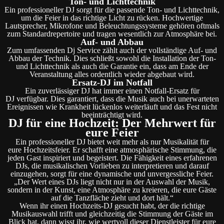
Ton- und Lichttechnik
Ein professioneller DJ sorgt für die passende Ton- und Lichttechnik,
um die Feier in das richtige Licht zu rücken. Hochwertige
Lautsprecher, Mikrofone und Beleuchtungssysteme gehören oftmals
zum Standardrepertoire und tragen wesentlich zur Atmosphäre bei.
Auf- und Abbau
Zum umfassenden Dj Service zählt auch der vollständige Auf- und
Abbau der Technik. Dies schließt sowohl die Installation der Ton-
und Lichttechnik als auch die Garantie ein, dass am Ende der
Veranstaltung alles ordentlich wieder abgebaut wird.
Ersatz-DJ im Notfall
Ein zuverlässiger DJ hat immer einen Notfall-Ersatz für
DJ verfügbar. Dies garantiert, dass die Musik auch bei unerwarteten
Ereignissen wie Krankheit lückenlos weiterläuft und das Fest nicht
beeinträchtigt wird.
DJ für eine Hochzeit: Der Mehrwert für
eure Feier
Ein professioneller DJ bietet weit mehr als nur Musikalität für
eure Hochzeitsfeier. Er schafft eine atmosphärische Stimmung, die
jeden Gast inspiriert und begeistert. Die Fähigkeit eines erfahrenen
DJs, die musikalischen Vorlieben zu interpretieren und darauf
einzugehen, sorgt für eine dynamische und unvergessliche Feier.
„Der Wert eines DJs liegt nicht nur in der Auswahl der Musik,
sondern in der Kunst, eine Atmosphäre zu kreieren, die eure Gäste
auf die Tanzfläche zieht und dort hält.“
Wenn ihr einen Hochzeits-DJ gesucht habt, der die richtige
Musikauswahl trifft und gleichzeitig die Stimmung der Gäste im
Blick hat, dann wisst ihr, wie wertvoll dieser Dienstleister für eure