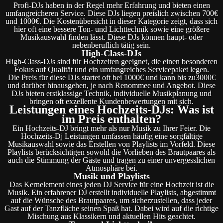
Profi-DJs haben in der Regel mehr Erfahrung und bieten einen
umfangreicheren Service. Diese DJs liegen preislich zwischen 700€
und 1000€. Die Kostenübersicht in dieser Kategorie zeigt, dass sich
hier oft eine bessere Ton- und Lichttechnik sowie eine größere
Musikauswahl finden lässt. Diese DJs können haupt- oder
nebenberuflich tätig sein.
High-Class-DJs
High-Class-DJs sind für Hochzeiten geeignet, die einen besonderen
Fokus auf Qualität und ein umfangreiches Servicepaket legen.
Die Preis für diese DJs startet oft bei 1000€ und kann bis zu3000€
und darüber hinausgehen, je nach Renommee und Angebot. Diese
DJs bieten erstklassige Technik, individuelle Musikplanung und
bringen oft exzellente Kundenbewertungen mit sich.
Leistungen eines Hochzeits-DJs: Was ist
im Preis enthalten?
Ein Hochzeits-DJ bringt mehr als nur Musik zu Ihrer Feier. Die
Hochzeits-Dj Leistungen umfassen häufig eine sorgfältige
Musikauswahl sowie das Erstellen von Playlists im Vorfeld. Diese
Playlists berücksichtigen sowohl die Vorlieben des Brautpaares als
auch die Stimmung der Gäste und tragen zu einer unvergesslichen
Atmosphäre bei.
Musik und Playlists
Das Kernelement eines jeden DJ Service für eine Hochzeit ist die
Musik. Ein erfahrener DJ erstellt individuelle Playlists, abgestimmt
auf die Wünsche des Brautpaares, um sicherzustellen, dass jeder
Gast auf der Tanzfläche seinen Spaß hat. Dabei wird auf die richtige
Mischung aus Klassikern und aktuellen Hits geachtet.