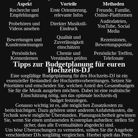
Aspekt
Vorteile
Methoden
Recherche und
Erste Orientierung,
Freunde, Familie,
Empfehlungen
relevante Infos
Online-Plattformen
Audiodateien,
Probehören und
Direkter Musikstil-
YouTube, Social
Videos ansehen
Eindruck
Media
Qualität und
Bewertungen und
Rezensionen,
Zuverlässigkeit
Kundenmeinungen
Bewertungsportale
einschätzen
Persönliches
Chemie und
Persönliche Treffen,
Kennenlernen
Verständnis prüfen
Telefonate
Tipps zur Budgetplanung für euren
Hochzeits-DJ
Eine sorgfältige Budgetplanung für den Hochzeits-DJ ist ein
essenzieller Bestandteil der Hochzeitsvorbereitungen. Setzen Sie
Prioritäten und entscheiden Sie, welchen Anteil des Gesamtbudgets
Sie für die Musik ausgeben möchten. Dabei ist eine realistische
Einschätzung nötig, um das optimale hochzeits-dj
budget festzulegen.
Genauso wichtig ist es, alle möglichen Zusatzkosten zu
berücksichtigen. Dazu gehören unter anderem Anfahrtskosten, die
Technik sowie mögliche Überstunden. Planungssicherheit gewinnen
Sie, wenn Sie einen umfassenden Kostenplan aufstellen: stellen Sie
sicher, dass alle Eventualitäten abgedeckt sind.
Um böse Überraschungen zu vermeiden, sollten Sie die Angebote
verschiedener DJs sorgfältig vergleichen. Hierbei spielt das Preis-