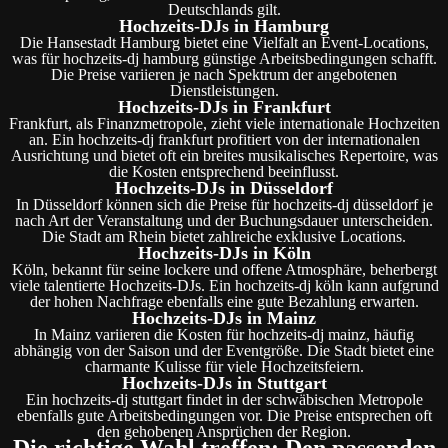
Deutschlands gilt.
Hochzeits-DJs in Hamburg
Die Hansestadt Hamburg bietet eine Vielfalt an Event-Locations,
was für hochzeits-dj hamburg günstige Arbeitsbedingungen schafft.
Die Preise variieren je nach Spektrum der angebotenen
Dienstleistungen.
Hochzeits-DJs in Frankfurt
Frankfurt, als Finanzmetropole, zieht viele internationale Hochzeiten
an. Ein hochzeits-dj frankfurt profitiert von der internationalen
Ausrichtung und bietet oft ein breites musikalisches Repertoire, was
die Kosten entsprechend beeinflusst.
Hochzeits-DJs in Düsseldorf
In Düsseldorf können sich die Preise für hochzeits-dj düsseldorf je
nach Art der Veranstaltung und der Buchungsdauer unterscheiden.
Die Stadt am Rhein bietet zahlreiche exklusive Locations.
Hochzeits-DJs in Köln
Köln, bekannt für seine lockere und offene Atmosphäre, beherbergt
viele talentierte Hochzeits-DJs. Ein hochzeits-dj köln kann aufgrund
der hohen Nachfrage ebenfalls eine gute Bezahlung erwarten.
Hochzeits-DJs in Mainz
In Mainz variieren die Kosten für hochzeits-dj mainz, häufig
abhängig von der Saison und der Eventgröße. Die Stadt bietet eine
charmante Kulisse für viele Hochzeitsfeiern.
Hochzeits-DJs in Stuttgart
Ein hochzeits-dj stuttgart findet in der schwäbischen Metropole
ebenfalls gute Arbeitsbedingungen vor. Die Preise entsprechen oft
den gehobenen Ansprüchen der Region.
Die richtige Wahl treffen: Den passenden