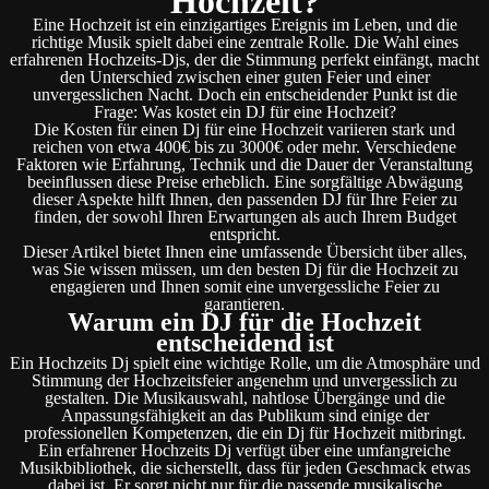
Hochzeit?
Eine Hochzeit ist ein einzigartiges Ereignis im Leben, und die
richtige Musik spielt dabei eine zentrale Rolle. Die Wahl eines
erfahrenen Hochzeits-Djs, der die Stimmung perfekt einfängt, macht
den Unterschied zwischen einer guten Feier und einer
unvergesslichen Nacht. Doch ein entscheidender Punkt ist die
Frage: Was kostet ein DJ für eine Hochzeit?
Die Kosten für einen Dj für eine Hochzeit variieren stark und
reichen von etwa 400€ bis zu 3000€ oder mehr. Verschiedene
Faktoren wie Erfahrung, Technik und die Dauer der Veranstaltung
beeinflussen diese Preise erheblich. Eine sorgfältige Abwägung
dieser Aspekte hilft Ihnen, den passenden DJ für Ihre Feier zu
finden, der sowohl Ihren Erwartungen als auch Ihrem Budget
entspricht.
Dieser Artikel bietet Ihnen eine umfassende Übersicht über alles,
was Sie wissen müssen, um den besten Dj für die Hochzeit zu
engagieren und Ihnen somit eine unvergessliche Feier zu
garantieren.
Warum ein DJ für die Hochzeit
entscheidend ist
Ein Hochzeits Dj spielt eine wichtige Rolle, um die Atmosphäre und
Stimmung der Hochzeitsfeier angenehm und unvergesslich zu
gestalten. Die Musikauswahl, nahtlose Übergänge und die
Anpassungsfähigkeit an das Publikum sind einige der
professionellen Kompetenzen, die ein Dj für Hochzeit mitbringt.
Ein erfahrener Hochzeits Dj verfügt über eine umfangreiche
Musikbibliothek, die sicherstellt, dass für jeden Geschmack etwas
dabei ist. Er sorgt nicht nur für die passende musikalische