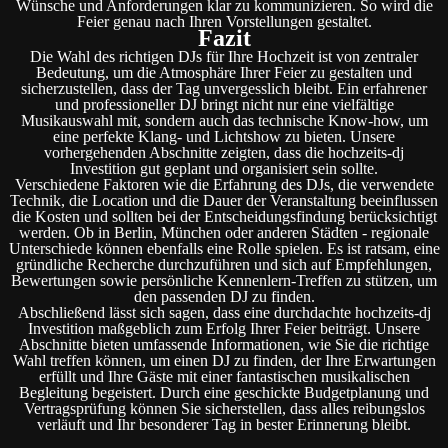
Wünsche und Anforderungen klar zu kommunizieren. So wird die
Feier genau nach Ihren Vorstellungen gestaltet.
Fazit
Die Wahl des richtigen DJs für Ihre Hochzeit ist von zentraler
Bedeutung, um die Atmosphäre Ihrer Feier zu gestalten und
sicherzustellen, dass der Tag unvergesslich bleibt. Ein erfahrener
und professioneller DJ bringt nicht nur eine vielfältige
Musikauswahl mit, sondern auch das technische Know-how, um
eine perfekte Klang- und Lichtshow zu bieten. Unsere
vorhergehenden Abschnitte zeigten, dass die hochzeits-dj
Investition gut geplant und organisiert sein sollte.
Verschiedene Faktoren wie die Erfahrung des DJs, die verwendete
Technik, die Location und die Dauer der Veranstaltung beeinflussen
die Kosten und sollten bei der Entscheidungsfindung berücksichtigt
werden. Ob in Berlin, München oder anderen Städten - regionale
Unterschiede können ebenfalls eine Rolle spielen. Es ist ratsam, eine
gründliche Recherche durchzuführen und sich auf Empfehlungen,
Bewertungen sowie persönliche Kennenlern-Treffen zu stützen, um
den passenden DJ zu finden.
Abschließend lässt sich sagen, dass eine durchdachte hochzeits-dj
Investition maßgeblich zum Erfolg Ihrer Feier beiträgt. Unsere
Abschnitte bieten umfassende Informationen, wie Sie die richtige
Wahl treffen können, um einen DJ zu finden, der Ihre Erwartungen
erfüllt und Ihre Gäste mit einer fantastischen musikalischen
Begleitung begeistert. Durch eine geschickte Budgetplanung und
Vertragsprüfung können Sie sicherstellen, dass alles reibungslos
verläuft und Ihr besonderer Tag in bester Erinnerung bleibt.