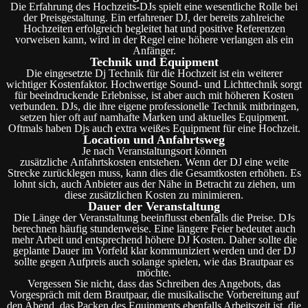
Die Erfahrung des Hochzeits-DJs spielt eine wesentliche Rolle bei
der Preisgestaltung. Ein erfahrener DJ, der bereits zahlreiche
Hochzeiten erfolgreich begleitet hat und positive Referenzen
vorweisen kann, wird in der Regel eine höhere verlangen als ein
Anfänger.
Technik und Equipment
Die eingesetzte Dj Technik für die Hochzeit ist ein weiterer
wichtiger Kostenfaktor. Hochwertige Sound- und Lichttechnik sorgt
für beeindruckende Erlebnisse, ist aber auch mit höheren Kosten
verbunden. DJs, die ihre eigene professionelle Technik mitbringen,
setzen hier oft auf namhafte Marken und aktuelles Equipment.
Oftmals haben Djs auch extra weißes Equipment für eine Hochzeit.
Location und Anfahrtsweg
Je nach Veranstaltungsort können
zusätzliche Anfahrtskosten entstehen. Wenn der DJ eine weite
Strecke zurücklegen muss, kann dies die Gesamtkosten erhöhen. Es
lohnt sich, auch Anbieter aus der Nähe in Betracht zu ziehen, um
diese zusätzlichen Kosten zu minimieren.
Dauer der Veranstaltung
Die Länge der Veranstaltung beeinflusst ebenfalls die Preise. DJs
berechnen häufig stundenweise. Eine längere Feier bedeutet auch
mehr Arbeit und entsprechend höhere DJ Kosten. Daher sollte die
geplante Dauer im Vorfeld klar kommuniziert werden und der DJ
sollte gegen Aufpreis auch solange spielen, wie das Brautpaar es
möchte.
Vergessen Sie nicht, dass das Schreiben des Angebots, das
Vorgespräch mit dem Brautpaar, die musikalische Vorbereitung auf
den Abend, das Packen des Equipments ebenfalls Arbeitszeit ist, die