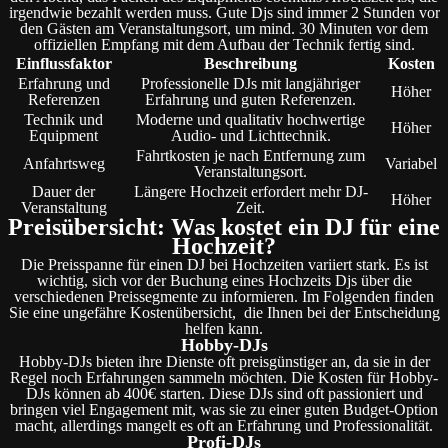
irgendwie bezahlt werden muss. Gute Djs sind immer 2 Stunden vor
den Gästen am Veranstaltungsort, um mind. 30 Minuten vor dem
offiziellen Empfang mit dem Aufbau der Technik fertig sind.
Einflussfaktor
Beschreibung
Kosten
Erfahrung und
Professionelle DJs mit langjähriger
Höher
Referenzen
Erfahrung und guten Referenzen.
Technik und
Moderne und qualitativ hochwertige
Höher
Equipment
Audio- und Lichttechnik.
Fahrtkosten je nach Entfernung zum
Anfahrtsweg
Variabel
Veranstaltungsort.
Dauer der
Längere Hochzeit erfordert mehr DJ-
Höher
Veranstaltung
Zeit.
Preisübersicht: Was kostet ein DJ für eine
Hochzeit?
Die Preisspanne für einen DJ bei Hochzeiten variiert stark. Es ist
wichtig, sich vor der Buchung eines Hochzeits Djs über die
verschiedenen Preissegmente zu informieren. Im Folgenden finden
Sie eine ungefähre Kostenübersicht, die Ihnen bei der Entscheidung
helfen kann.
Hobby-DJs
Hobby-DJs bieten ihre Dienste oft preisgünstiger an, da sie in der
Regel noch Erfahrungen sammeln möchten. Die Kosten für Hobby-
DJs können ab 400€ starten. Diese DJs sind oft passioniert und
bringen viel Engagement mit, was sie zu einer guten Budget-Option
macht, allerdings mangelt es oft an Erfahrung und Professionalität.
Profi-DJs