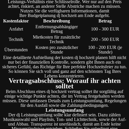
Leistungs-Verhältnis eine Schlüsselrolle. Wer nur auf den Preis
achtet, riskiert, an anderer Stelle Abstriche machen zu müssen.
Nutzen Sie die verfügbaren Informationen, damit
Ihre Budgetplanung dj hochzeit am Ende aufgeht.
Kostenfaktor
Beschreibung
Betrag
Entfernungsabhängiger
Anfahrt
100 - 300 EUR
Betrag
Mietkosten für zusätzliche
Technik
200 - 500 EUR
Technik
Kosten pro zusätzlicher
100 - 200 EUR (je
Überstunden
Stunde
Stunde)
Eine detaillierte Aufstellung der kosten dj hochzeit planen hilft nicht
nur bei der finanziellen Kontrolle, sondern gibt Ihnen auch ein
sicheres Gefühl, das Richtige für Ihre perfekte Hochzeitsfeier zu tun.
So können Sie sich voll und ganz auf den schönsten Tag Ihres
Lebens konzentrieren.
Vertragsabschluss: Worauf ihr achten
solltet
Beim Abschluss eines dj hochzeit vertrag solltet ihr sorgfältig auf
einige wichtige Punkte achten, die im Vertrag festgehalten werden
müssen. Diese umfassen Details zum Leistungsumfang, Regelungen
für den Ausfall sowie die Zahlungsbedingungen.
Leistungsumfang
Der dj Leistungsumfang sollte klar definiert sein. Dazu zählen
Musikauswahl und Playlists, Ton- und Lichttechnik, sowie der Auf-
und Abbau. Transparenz ist unerlässlich, damit am Ende keine
Missverständnisse entstehen. Schließen Sie unbedingt eine