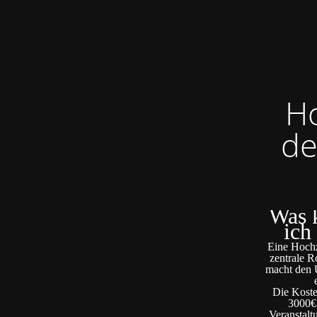
Ho
de
Was k
ich
Eine Hochze
zentrale R
macht den U
Die Koste
3000€ 
Veranstalt