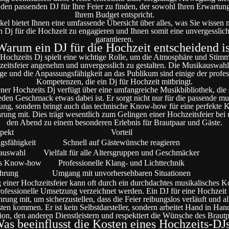
, den passenden DJ für Ihre Feier zu finden, der sowohl Ihren Erwartun
Ihrem Budget entspricht.
ikel bietet Ihnen eine umfassende Übersicht über alles, was Sie wissen
n Dj für die Hochzeit zu engagieren und Ihnen somit eine unvergesslich
garantieren.
Warum ein DJ für die Hochzeit entscheidend is
 Hochzeits Dj spielt eine wichtige Rolle, um die Atmosphäre und Stim
eitsfeier angenehm und unvergesslich zu gestalten. Die Musikauswahl
e und die Anpassungsfähigkeit an das Publikum sind einige der profes
Kompetenzen, die ein Dj für Hochzeit mitbringt.
ener Hochzeits Dj verfügt über eine umfangreiche Musikbibliothek, die si
jeden Geschmack etwas dabei ist. Er sorgt nicht nur für die passende mu
ng, sondern bringt auch das technische Know-how für eine perfekte 
hrung mit. Dies trägt wesentlich zum Gelingen einer Hochzeitsfeier bei
den Abend zu einem besonderen Erlebnis für Brautpaar und Gäste.
pekt
Vorteil
gsfähigkeit
Schnell auf Gästewünsche reagieren
auswahl
Vielfalt für alle Altersgruppen und Geschmäcker
es Know-how
Professionelle Klang- und Lichttechnik
ahrung
Umgang mit unvorhersehbaren Situationen
 einer Hochzeitsfeier kann oft durch ein durchdachtes musikalisches 
ofessionelle Umsetzung verzeichnet werden. Ein DJ für eine Hochzeit 
hrung mit, um sicherzustellen, dass die Feier reibungslos verläuft und al
ten kommen. Er ist kein Selbstdarsteller, sondern arbeitet Hand in Han
ion, den anderen Dienstleistern und respektiert die Wünsche des Brautp
as beeinflusst die Kosten eines Hochzeits-DJ