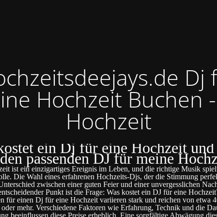
chzeitsdeejays.de Dj 
ine Hochzeit Buchen -
Hochzeit
ostet ein Dj für eine Hochzeit und
 den passenden DJ für meine Hochz
it ist ein einzigartiges Ereignis im Leben, und die richtige Musik spiel
olle. Die Wahl eines erfahrenen Hochzeits-Djs, der die Stimmung perfek
nterschied zwischen einer guten Feier und einer unvergesslichen Nac
entscheidender Punkt ist die Frage: Was kostet ein DJ für eine Hochzeit
n für einen Dj für eine Hochzeit variieren stark und reichen von etwa 4
oder mehr. Verschiedene Faktoren wie Erfahrung, Technik und die Da
ung beeinflussen diese Preise erheblich. Eine sorgfältige Abwägung die