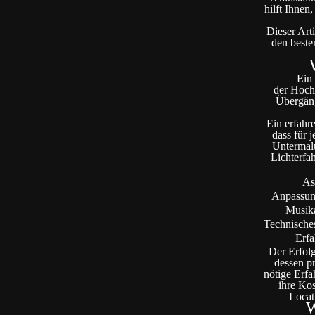
hilft Ihnen
Dieser Art
den beste
Ein
der Hochz
Übergäng
Ein erfahr
dass für 
Untermalu
Lichterfa
As
Anpassun
Musik
Technisch
Erf
Der Erfolg
dessen pr
nötige Erfa
ihre Kos
Locat
W