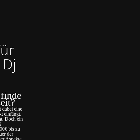
für
 Dj
 finde
eit?
t dabei eine
t einfängt,
ht. Doch ein
?
00€ bis zu
uer der
ser Aspekte