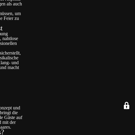
gen als auch
 müssen, um
e Feier zu
t
mung
, nahtlose
sionellen
cherstellt,
sikalische
Klang- und
 und macht
Konzept und
bringt die
le Gäste auf
d mit der
aares.
s?