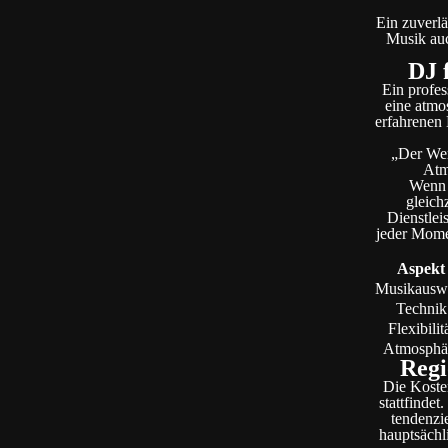
Ein zuverlä
Musik auc
DJ 
Ein profes
eine atmos
erfahrenen 
„Der Wer
Atm
Wenn i
gleich
Dienstlei
jeder Momen
Aspekt
Musikausw
Technik
Flexibilit
Atmosphä
Regi
Die Kosten
stattfinde
tendenzie
hauptsächl