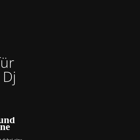
für
 Dj
 und
ine