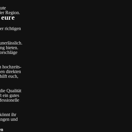
gute
der Region.
 eure
er richtigen
nerlässlich.
ng bieten.
orschläge
n hochzeits-
en direkten
ilft euch,
ie Qualität
t ein gutes
fessionelle
könnt ihr
ungen und
en