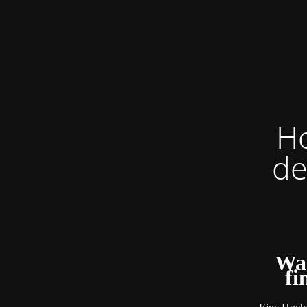
Ho
de
Was
fi