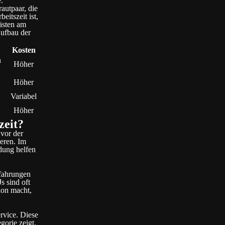
.
autpaar, die
itszeit ist,
ästen am
Aufbau der
Kosten
n
Höher
Höher
Variabel
Höher
zeit?
 vor der
eren. Im
dung helfen
rfahrungen
 sind oft
ion macht,
rvice. Diese
gorie zeigt,