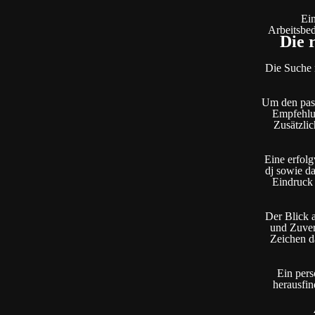
Ein
Arbeitsbed
Die 
Die Suche n
Um den pass
Empfehlun
Zusätzli
Eine erfolg
dj sowie d
Eindruck 
Der Blick 
und Zuverl
Zeichen da
Ein pers
herausfi