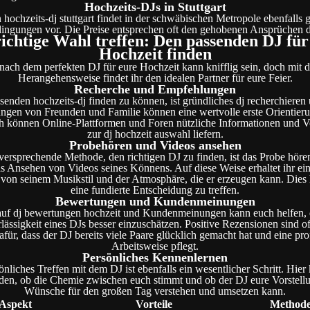
Hochzeits-DJs in Stuttgart
 hochzeits-dj stuttgart findet in der schwäbischen Metropole ebenfalls 
ingungen vor. Die Preise entsprechen oft den gehobenen Ansprüchen 
richtige Wahl treffen: Den passenden DJ für
Hochzeit finden
ach dem perfekten DJ für eure Hochzeit kann knifflig sein, doch mit d
Herangehensweise findet ihr den idealen Partner für eure Feier.
Recherche und Empfehlungen
enden hochzeits-dj finden zu können, ist gründliches dj recherchieren u
gen von Freunden und Familie können eine wertvolle erste Orientieru
ch können Online-Plattformen und Foren nützliche Informationen und V
zur dj hochzeit auswahl liefern.
Probehören und Videos ansehen
versprechende Methode, den richtigen DJ zu finden, ist das Probe höre
as Ansehen von Videos seines Könnens. Auf diese Weise erhaltet ihr ein
von seinem Musikstil und der Atmosphäre, die er erzeugen kann. Dies h
eine fundierte Entscheidung zu treffen.
Bewertungen und Kundenmeinungen
auf dj bewertungen hochzeit und Kundenmeinungen kann euch helfen, d
ässigkeit eines DJs besser einzuschätzen. Positive Rezensionen sind of
für, dass der DJ bereits viele Paare glücklich gemacht hat und eine pro
Arbeitsweise pflegt.
Persönliches Kennenlernen
önliches Treffen mit dem DJ ist ebenfalls ein wesentlicher Schritt. Hier 
nden, ob die Chemie zwischen euch stimmt und ob der DJ eure Vorstell
Wünsche für den großen Tag verstehen und umsetzen kann.
Aspekt
Vorteile
Method