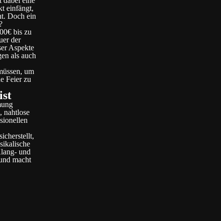
t dabei eine
t einfängt,
ht. Doch ein
?
00€ bis zu
uer der
ser Aspekte
gen als auch
 müssen, um
e Feier zu
ist
mung
, nahtlose
sionellen
cherstellt,
sikalische
Klang- und
 und macht