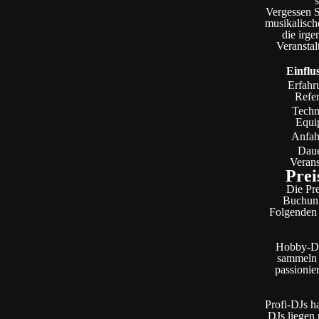
Vergessen S
musikalisch
die irg
Veranstal
Einflu
Erfahr
Refe
Techn
Equi
Anfah
Daue
Verans
Prei
Die Pre
Buchung
Folgenden 
Hobby-DJs
sammeln 
passionie
Profi-DJs h
DJs liegen 