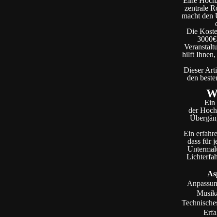
Eine Hochze
zentrale R
macht den U
Die Koste
3000€ 
Veranstalt
hilft Ihnen
Dieser Art
den beste
Wa
Ein
der Hochz
Übergäng
Ein erfahr
dass für 
Untermalu
Lichterfa
As
Anpassun
Musik
Technisch
Erf