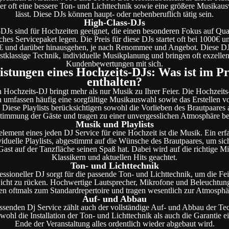
ier oft eine bessere Ton- und Lichttechnik sowie eine größere Musikau
lässt. Diese DJs können haupt- oder nebenberuflich tätig sein.
High-Class-DJs
DJs sind für Hochzeiten geeignet, die einen besonderen Fokus auf Qual
hes Servicepaket legen. Die Preis für diese DJs startet oft bei 1000€ u
 und darüber hinausgehen, je nach Renommee und Angebot. Diese DJ
rstklassige Technik, individuelle Musikplanung und bringen oft exzellen
Kundenbewertungen mit sich.
istungen eines Hochzeits-DJs: Was ist im Pr
enthalten?
n Hochzeits-DJ bringt mehr als nur Musik zu Ihrer Feier. Die Hochzeits
 umfassen häufig eine sorgfältige Musikauswahl sowie das Erstellen vo
 Diese Playlists berücksichtigen sowohl die Vorlieben des Brautpaares 
timmung der Gäste und tragen zu einer unvergesslichen Atmosphäre be
Musik und Playlists
lement eines jeden DJ Service für eine Hochzeit ist die Musik. Ein erf
dividuelle Playlists, abgestimmt auf die Wünsche des Brautpaares, um sich
 Gast auf der Tanzfläche seinen Spaß hat. Dabei wird auf die richtige M
Klassikern und aktuellen Hits geachtet.
Ton- und Lichttechnik
essioneller DJ sorgt für die passende Ton- und Lichttechnik, um die Fei
 Licht zu rücken. Hochwertige Lautsprecher, Mikrofone und Beleuchtun
en oftmals zum Standardrepertoire und tragen wesentlich zur Atmosphär
Auf- und Abbau
enden Dj Service zählt auch der vollständige Auf- und Abbau der Te
owohl die Installation der Ton- und Lichttechnik als auch die Garantie e
Ende der Veranstaltung alles ordentlich wieder abgebaut wird.