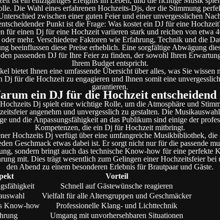
it ist ein einzigartiges Ereignis im Leben, und die richtige Musik spiel
olle. Die Wahl eines erfahrenen Hochzeits-Djs, der die Stimmung perfek
nterschied zwischen einer guten Feier und einer unvergesslichen Nac
entscheidender Punkt ist die Frage: Was kostet ein DJ für eine Hochzeit
n für einen Dj für eine Hochzeit variieren stark und reichen von etwa 4
oder mehr. Verschiedene Faktoren wie Erfahrung, Technik und die Da
ung beeinflussen diese Preise erheblich. Eine sorgfältige Abwägung die
, den passenden DJ für Ihre Feier zu finden, der sowohl Ihren Erwartun
Ihrem Budget entspricht.
ikel bietet Ihnen eine umfassende Übersicht über alles, was Sie wissen
n Dj für die Hochzeit zu engagieren und Ihnen somit eine unvergesslich
garantieren.
rum ein DJ für die Hochzeit entscheidend 
 Hochzeits Dj spielt eine wichtige Rolle, um die Atmosphäre und Stim
eitsfeier angenehm und unvergesslich zu gestalten. Die Musikauswahl
e und die Anpassungsfähigkeit an das Publikum sind einige der profes
Kompetenzen, die ein Dj für Hochzeit mitbringt.
ener Hochzeits Dj verfügt über eine umfangreiche Musikbibliothek, die si
jeden Geschmack etwas dabei ist. Er sorgt nicht nur für die passende mu
ng, sondern bringt auch das technische Know-how für eine perfekte 
hrung mit. Dies trägt wesentlich zum Gelingen einer Hochzeitsfeier bei
den Abend zu einem besonderen Erlebnis für Brautpaar und Gäste.
pekt
Vorteil
gsfähigkeit
Schnell auf Gästewünsche reagieren
auswahl
Vielfalt für alle Altersgruppen und Geschmäcker
es Know-how
Professionelle Klang- und Lichttechnik
ahrung
Umgang mit unvorhersehbaren Situationen