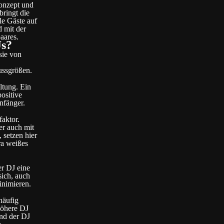
Konzept und
bringt die
le Gäste auf
d mit der
aares.
Js?
sie von
ussgrößen.
ltung. Ein
positive
nfänger.
faktor.
er auch mit
 setzen hier
ra weißes
er DJ eine
sich, auch
inimieren.
häufig
höhere DJ
und der DJ