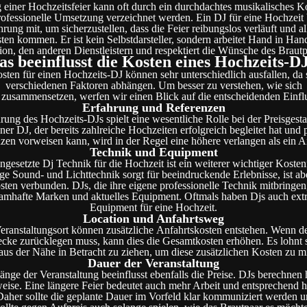
 einer Hochzeitsfeier kann oft durch ein durchdachtes musikalisches 
ofessionelle Umsetzung verzeichnet werden. Ein DJ für eine Hochzeit 
hrung mit, um sicherzustellen, dass die Feier reibungslos verläuft und al
ten kommen. Er ist kein Selbstdarsteller, sondern arbeitet Hand in Han
ion, den anderen Dienstleistern und respektiert die Wünsche des Brautp
s beeinflusst die Kosten eines Hochzeits-D
sten für einen Hochzeits-DJ können sehr unterschiedlich ausfallen, da 
verschiedenen Faktoren abhängen. Um besser zu verstehen, wie sich
e zusammensetzen, werfen wir einen Blick auf die entscheidenden Einfl
Erfahrung und Referenzen
rung des Hochzeits-DJs spielt eine wesentliche Rolle bei der Preisgesta
ner DJ, der bereits zahlreiche Hochzeiten erfolgreich begleitet hat und 
zen vorweisen kann, wird in der Regel eine höhere verlangen als ein A
Technik und Equipment
ngesetzte Dj Technik für die Hochzeit ist ein weiterer wichtiger Kosten
e Sound- und Lichttechnik sorgt für beeindruckende Erlebnisse, ist ab
ten verbunden. DJs, die ihre eigene professionelle Technik mitbringen,
namhafte Marken und aktuelles Equipment. Oftmals haben Djs auch ext
Equipment für eine Hochzeit.
Location und Anfahrtsweg
eranstaltungsort können zusätzliche Anfahrtskosten entstehen. Wenn d
ecke zurücklegen muss, kann dies die Gesamtkosten erhöhen. Es lohnt 
aus der Nähe in Betracht zu ziehen, um diese zusätzlichen Kosten zu m
Dauer der Veranstaltung
änge der Veranstaltung beeinflusst ebenfalls die Preise. DJs berechnen 
eise. Eine längere Feier bedeutet auch mehr Arbeit und entsprechend 
aher sollte die geplante Dauer im Vorfeld klar kommuniziert werden 