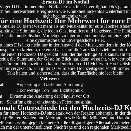
Ersatz-DJ im Notfall
ssiger DJ hat immer einen Notfall-Ersatz für DJ verfügbar. Dies garantie
h bei unerwarteten Ereignissen wie Krankheit lückenlos weiterläuft un
nicht beeinträchtigt wird.
für eine Hochzeit: Der Mehrwert für eure F
sioneller DJ bietet weit mehr als nur Musikalität für eure Hochzeitsfeier.
phärische Stimmung, die jeden Gast inspiriert und begeistert. Die Fähi
DJs, die musikalischen Vorlieben zu interpretieren und darauf einzugehe
eine dynamische und unvergessliche Feier.
t eines DJs liegt nicht nur in der Auswahl der Musik, sondern in der Ku
osphäre zu kreieren, die eure Gäste auf die Tanzfläche zieht und dort hä
hr einen Hochzeits-DJ gesucht habt, der die richtige Musikauswahl tri
zeitig die Stimmung der Gäste im Blick hat, dann wisst ihr, wie wertvoll
ster für eure Hochzeit sein kann. Durch den („DJ Mehrwert Hochzeitsfe
t unvergesslich. Ein guter DJ wird eure Hochzeitsgesellschaft immer 
Takt halten und sicherstellen, dass die Tanzfläche nie leer bleibt.
Mehrwert
ahl
Anpassung an Gäste und Stimmung
Hochwertige Ton- und Lichttechnik
ät
Dynamische Änderung der Playlist vor Ort
re
Schaffung einer einzigartigen Feieratmosphäre
onale Unterschiede bei den Hochzeits-DJ K
 für einen Hochzeits-DJ sind stark von der Region abhängig, in der d
t. In größeren Städten und Metropolen wie Berlin, München und Hambu
ll teurer, wohingegen kleinere Städte oft günstigere Alternativen bieten
ich mit der unterschiedlichen Nachfrage und den regionalen Marktbed