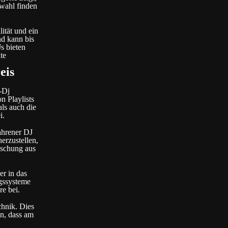
swahl finden
ität und ein
nd kann bis
s bieten
te
eis
-Dj
n Playlists
als auch die
i.
ahrener DJ
erzustellen,
ischung aus
er in das
gssysteme
e bei.
chnik. Dies
in, dass am