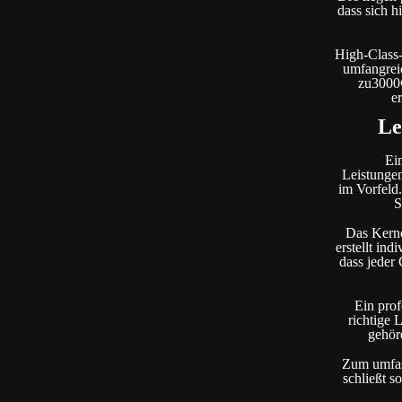
dass sich h
High-Class-
umfangreic
zu3000€
e
Le
Ei
Leistungen
im Vorfeld.
S
Das Kerne
erstellt in
dass jeder
Ein prof
richtige
gehör
Zum umfass
schließt s