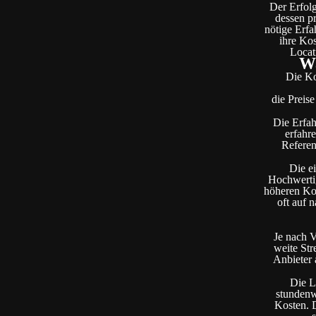
Der Erfolg
dessen pr
nötige Erfa
ihre Kos
Locat
Wa
Die Ko
die Preis
Die Erfah
erfahre
Referen
Die ei
Hochwertig
höheren Kos
oft auf 
Je nach V
weite Str
Anbieter 
Die L
stundenw
Kosten. D