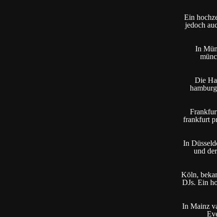
Ein hochzei
jedoch auc
In Mün
münch
Die Han
hamburg 
Frankfurt
frankfurt p
In Düsseldo
und der
Köln, bekan
DJs. Ein h
In Mainz va
Eve