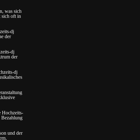
an, was sich
sich oft in
eits-dj
ne der
zeits-dj
ktrum der
hzeits-dj
usikalisches
eranstaltung
xklusive
e Hochzeits-
e Bezahlung
ison und der
ern.