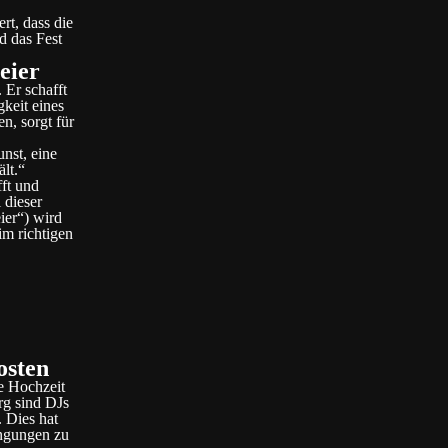
rt, dass die
d das Fest
eier
 Er schafft
gkeit eines
n, sorgt für
nst, eine
lt.“
fft und
 dieser
ier“) wird
im richtigen
osten
ie Hochzeit
rg sind DJs
. Dies hat
ingungen zu