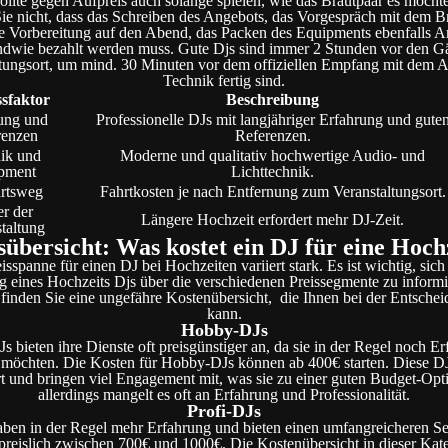
sollte gegen Aufpreis auch solange spielen, wie das Brautpaar es möchte
ie nicht, dass das Schreiben des Angebots, das Vorgespräch mit dem Br
e Vorbereitung auf den Abend, das Packen des Equipments ebenfalls Arbe
endwie bezahlt werden muss. Gute Djs sind immer 2 Stunden vor den G
tungsort, um mind. 30 Minuten vor dem offiziellen Empfang mit dem 
Technik fertig sind.
ssfaktor
Beschreibung
ung und
Professionelle DJs mit langjähriger Erfahrung und gute
renzen
Referenzen.
ik und
Moderne und qualitativ hochwertige Audio- und
pment
Lichttechnik.
rtsweg
Fahrtkosten je nach Entfernung zum Veranstaltungsort.
r der
Längere Hochzeit erfordert mehr DJ-Zeit.
taltung
sübersicht: Was kostet ein DJ für eine Hoch
isspanne für einen DJ bei Hochzeiten variiert stark. Es ist wichtig, sich
 eines Hochzeits Djs über die verschiedenen Preissegmente zu informi
finden Sie eine ungefähre Kostenübersicht, die Ihnen bei der Entschei
kann.
Hobby-DJs
 bieten ihre Dienste oft preisgünstiger an, da sie in der Regel noch E
möchten. Die Kosten für Hobby-DJs können ab 400€ starten. Diese DJs
rt und bringen viel Engagement mit, was sie zu einer guten Budget-Opt
allerdings mangelt es oft an Erfahrung und Professionalität.
Profi-DJs
aben in der Regel mehr Erfahrung und bieten einen umfangreicheren Se
preislich zwischen 700€ und 1000€. Die Kostenübersicht in dieser Kate