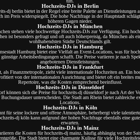
tun.
Hochzeits-DJs in Berlin
ts-dj berlin bietet in der Regel eine breite Palette an Dienstleistungen 
h im Preis widerspiegelt. Die hohe Nachfrage in der Hauptstadt schlägt 
höheren Gagen nieder.
Hochzeits-DJs in München
chen stehen viele hochwertige Hochzeits-DJs zur Verfügung. Ein hochz
en ist besonders gefragt und oft auch höherpreisig, da München als ei
wohlhabendsten Städte Deutschlands gilt.
Hochzeits-DJs in Hamburg
sestadt Hamburg bietet eine Vielfalt an Event-Locations, was für hoch
günstige Arbeitsbedingungen schafft. Die Preise variieren je nach Spe
angebotenen Dienstleistungen.
Hochzeits-DJs in Frankfurt
, als Finanzmetropole, zieht viele internationale Hochzeiten an. Ein hoc
rofitiert von der internationalen Ausrichtung und bietet oft ein breites m
Repertoire, was die Kosten entsprechend beeinflusst.
Hochzeits-DJs in Düsseldorf
rf können sich die Preise für hochzeits-dj düsseldorf je nach Art der V
 Buchungsdauer unterscheiden. Die Stadt am Rhein bietet zahlreiche e
Locations.
Hochzeits-DJs in Köln
nt für seine lockere und offene Atmosphäre, beherbergt viele talentiert
ochzeits-dj köln kann aufgrund der hohen Nachfrage ebenfalls eine gut
erwarten.
Hochzeits-DJs in Mainz
riieren die Kosten für hochzeits-dj mainz, häufig abhängig von der Sa
ntgröße. Die Stadt bietet eine charmante Kulisse für viele Hochzeitsfei