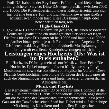
Profi-DJs haben in der Regel mehr Erfahrung und bieten einen
umfangreicheren Service. Diese DJs liegen preislich zwischen 700€
und 1000€. Die Kostenübersicht in dieser Kategorie zeigt, dass sich
hier oft eine bessere Ton- und Lichttechnik sowie eine größere
Musikauswahl finden lässt. Diese DJs können haupt- oder
nebenberuflich tätig sein.
High-Class-DJs
High-Class-DJs sind für Hochzeiten geeignet, die einen besonderen
Fokus auf Qualität und ein umfangreiches Servicepaket legen.
Die Preis für diese DJs startet oft bei 1000€ und kann bis zu3000€
und darüber hinausgehen, je nach Renommee und Angebot. Diese
DJs bieten erstklassige Technik, individuelle Musikplanung und
bringen oft exzellente Kundenbewertungen mit sich.
Leistungen eines Hochzeits-DJs: Was ist
im Preis enthalten?
Ein Hochzeits-DJ bringt mehr als nur Musik zu Ihrer Feier. Die
Hochzeits-Dj Leistungen umfassen häufig eine sorgfältige
Musikauswahl sowie das Erstellen von Playlists im Vorfeld. Diese
Playlists berücksichtigen sowohl die Vorlieben des Brautpaares als
auch die Stimmung der Gäste und tragen zu einer unvergesslichen
Atmosphäre bei.
Musik und Playlists
Das Kernelement eines jeden DJ Service für eine Hochzeit ist die
Musik. Ein erfahrener DJ erstellt individuelle Playlists, abgestimmt
auf die Wünsche des Brautpaares, um sicherzustellen, dass jeder
Gast auf der Tanzfläche seinen Spaß hat. Dabei wird auf die richtige
Mischung aus Klassikern und aktuellen Hits geachtet.