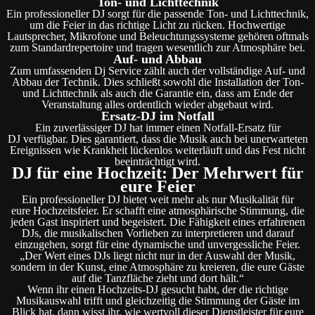
Ton- und Lichttechnik
Ein professioneller DJ sorgt für die passende Ton- und Lichttechnik,
um die Feier in das richtige Licht zu rücken. Hochwertige
Lautsprecher, Mikrofone und Beleuchtungssysteme gehören oftmals
zum Standardrepertoire und tragen wesentlich zur Atmosphäre bei.
Auf- und Abbau
Zum umfassenden Dj Service zählt auch der vollständige Auf- und
Abbau der Technik. Dies schließt sowohl die Installation der Ton-
und Lichttechnik als auch die Garantie ein, dass am Ende der
Veranstaltung alles ordentlich wieder abgebaut wird.
Ersatz-DJ im Notfall
Ein zuverlässiger DJ hat immer einen Notfall-Ersatz für
DJ verfügbar. Dies garantiert, dass die Musik auch bei unerwarteten
Ereignissen wie Krankheit lückenlos weiterläuft und das Fest nicht
beeinträchtigt wird.
DJ für eine Hochzeit: Der Mehrwert für
eure Feier
Ein professioneller DJ bietet weit mehr als nur Musikalität für
eure Hochzeitsfeier. Er schafft eine atmosphärische Stimmung, die
jeden Gast inspiriert und begeistert. Die Fähigkeit eines erfahrenen
DJs, die musikalischen Vorlieben zu interpretieren und darauf
einzugehen, sorgt für eine dynamische und unvergessliche Feier.
„Der Wert eines DJs liegt nicht nur in der Auswahl der Musik,
sondern in der Kunst, eine Atmosphäre zu kreieren, die eure Gäste
auf die Tanzfläche zieht und dort hält.“
Wenn ihr einen Hochzeits-DJ gesucht habt, der die richtige
Musikauswahl trifft und gleichzeitig die Stimmung der Gäste im
Blick hat, dann wisst ihr, wie wertvoll dieser Dienstleister für eure