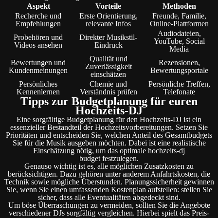
Aspekt
Vorteile
Methoden
Recherche und
Erste Orientierung,
Freunde, Familie,
Empfehlungen
relevante Infos
Online-Plattformen
Audiodateien,
Probehören und
Direkter Musikstil-
YouTube, Social
Videos ansehen
Eindruck
Media
Qualität und
Bewertungen und
Rezensionen,
Zuverlässigkeit
Kundenmeinungen
Bewertungsportale
einschätzen
Persönliches
Chemie und
Persönliche Treffen,
Kennenlernen
Verständnis prüfen
Telefonate
Tipps zur Budgetplanung für euren
Hochzeits-DJ
Eine sorgfältige Budgetplanung für den Hochzeits-DJ ist ein
essenzieller Bestandteil der Hochzeitsvorbereitungen. Setzen Sie
Prioritäten und entscheiden Sie, welchen Anteil des Gesamtbudgets
Sie für die Musik ausgeben möchten. Dabei ist eine realistische
Einschätzung nötig, um das optimale hochzeits-dj
budget festzulegen.
Genauso wichtig ist es, alle möglichen Zusatzkosten zu
berücksichtigen. Dazu gehören unter anderem Anfahrtskosten, die
Technik sowie mögliche Überstunden. Planungssicherheit gewinnen
Sie, wenn Sie einen umfassenden Kostenplan aufstellen: stellen Sie
sicher, dass alle Eventualitäten abgedeckt sind.
Um böse Überraschungen zu vermeiden, sollten Sie die Angebote
verschiedener DJs sorgfältig vergleichen. Hierbei spielt das Preis-