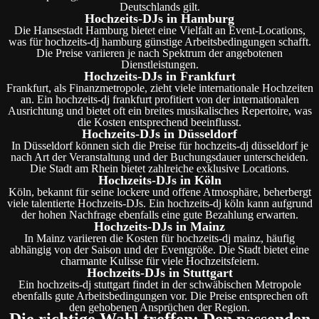
Deutschlands gilt.
Hochzeits-DJs in Hamburg
Die Hansestadt Hamburg bietet eine Vielfalt an Event-Locations,
was für hochzeits-dj hamburg günstige Arbeitsbedingungen schafft.
Die Preise variieren je nach Spektrum der angebotenen
Dienstleistungen.
Hochzeits-DJs in Frankfurt
Frankfurt, als Finanzmetropole, zieht viele internationale Hochzeiten
an. Ein hochzeits-dj frankfurt profitiert von der internationalen
Ausrichtung und bietet oft ein breites musikalisches Repertoire, was
die Kosten entsprechend beeinflusst.
Hochzeits-DJs in Düsseldorf
In Düsseldorf können sich die Preise für hochzeits-dj düsseldorf je
nach Art der Veranstaltung und der Buchungsdauer unterscheiden.
Die Stadt am Rhein bietet zahlreiche exklusive Locations.
Hochzeits-DJs in Köln
Köln, bekannt für seine lockere und offene Atmosphäre, beherbergt
viele talentierte Hochzeits-DJs. Ein hochzeits-dj köln kann aufgrund
der hohen Nachfrage ebenfalls eine gute Bezahlung erwarten.
Hochzeits-DJs in Mainz
In Mainz variieren die Kosten für hochzeits-dj mainz, häufig
abhängig von der Saison und der Eventgröße. Die Stadt bietet eine
charmante Kulisse für viele Hochzeitsfeiern.
Hochzeits-DJs in Stuttgart
Ein hochzeits-dj stuttgart findet in der schwäbischen Metropole
ebenfalls gute Arbeitsbedingungen vor. Die Preise entsprechen oft
den gehobenen Ansprüchen der Region.
Die richtige Wahl treffen: Den passenden