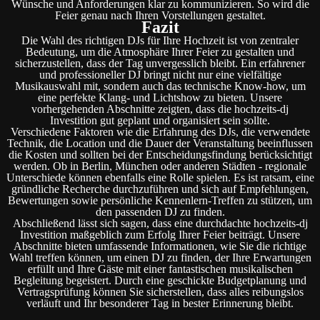
Wünsche und Anforderungen klar zu kommunizieren. So wird die
Feier genau nach Ihren Vorstellungen gestaltet.
Fazit
Die Wahl des richtigen DJs für Ihre Hochzeit ist von zentraler
Bedeutung, um die Atmosphäre Ihrer Feier zu gestalten und
sicherzustellen, dass der Tag unvergesslich bleibt. Ein erfahrener
und professioneller DJ bringt nicht nur eine vielfältige
Musikauswahl mit, sondern auch das technische Know-how, um
eine perfekte Klang- und Lichtshow zu bieten. Unsere
vorhergehenden Abschnitte zeigten, dass die hochzeits-dj
Investition gut geplant und organisiert sein sollte.
Verschiedene Faktoren wie die Erfahrung des DJs, die verwendete
Technik, die Location und die Dauer der Veranstaltung beeinflussen
die Kosten und sollten bei der Entscheidungsfindung berücksichtigt
werden. Ob in Berlin, München oder anderen Städten - regionale
Unterschiede können ebenfalls eine Rolle spielen. Es ist ratsam, eine
gründliche Recherche durchzuführen und sich auf Empfehlungen,
Bewertungen sowie persönliche Kennenlern-Treffen zu stützen, um
den passenden DJ zu finden.
Abschließend lässt sich sagen, dass eine durchdachte hochzeits-dj
Investition maßgeblich zum Erfolg Ihrer Feier beiträgt. Unsere
Abschnitte bieten umfassende Informationen, wie Sie die richtige
Wahl treffen können, um einen DJ zu finden, der Ihre Erwartungen
erfüllt und Ihre Gäste mit einer fantastischen musikalischen
Begleitung begeistert. Durch eine geschickte Budgetplanung und
Vertragsprüfung können Sie sicherstellen, dass alles reibungslos
verläuft und Ihr besonderer Tag in bester Erinnerung bleibt.