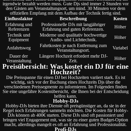
irgendwie bezahlt werden muss. Gute Djs sind immer 2 Stunden vor
den Gästen am Veranstaltungsort, um mind. 30 Minuten vor dem
offiziellen Empfang mit dem Aufbau der Technik fertig sind.
Einflussfaktor
Beschreibung
Kosten
Erfahrung und
Professionelle DJs mit langjähriger
Höher
Referenzen
Erfahrung und guten Referenzen.
Technik und
Moderne und qualitativ hochwertige
Höher
Equipment
Audio- und Lichttechnik.
Fahrtkosten je nach Entfernung zum
Anfahrtsweg
Variabel
Veranstaltungsort.
Dauer der
Längere Hochzeit erfordert mehr DJ-
Höher
Veranstaltung
Zeit.
Preisübersicht: Was kostet ein DJ für eine
Hochzeit?
Die Preisspanne für einen DJ bei Hochzeiten variiert stark. Es ist
wichtig, sich vor der Buchung eines Hochzeits Djs über die
verschiedenen Preissegmente zu informieren. Im Folgenden finden
Sie eine ungefähre Kostenübersicht, die Ihnen bei der Entscheidung
helfen kann.
Hobby-DJs
Hobby-DJs bieten ihre Dienste oft preisgünstiger an, da sie in der
Regel noch Erfahrungen sammeln möchten. Die Kosten für Hobby-
DJs können ab 400€ starten. Diese DJs sind oft passioniert und
bringen viel Engagement mit, was sie zu einer guten Budget-Option
macht, allerdings mangelt es oft an Erfahrung und Professionalität.
Profi-DJs