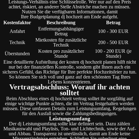
Leistungs-Verhältnis eine Schlüsselrolle. Wer nur auf den Preis
achtet, riskiert, an anderer Stelle Abstriche machen zu müssen.
Nutzen Sie die verfügbaren Informationen, damit
Ihre Budgetplanung dj hochzeit am Ende aufgeht.
Kostenfaktor
Beschreibung
Betrag
Entfernungsabhängiger
Anfahrt
100 - 300 EUR
Betrag
Mietkosten für zusätzliche
Technik
200 - 500 EUR
Technik
Kosten pro zusätzlicher
100 - 200 EUR (je
Überstunden
Stunde
Stunde)
Eine detaillierte Aufstellung der kosten dj hochzeit planen hilft nicht
nur bei der finanziellen Kontrolle, sondern gibt Ihnen auch ein
sicheres Gefühl, das Richtige für Ihre perfekte Hochzeitsfeier zu tun.
So können Sie sich voll und ganz auf den schönsten Tag Ihres
Lebens konzentrieren.
Vertragsabschluss: Worauf ihr achten
solltet
Beim Abschluss eines dj hochzeit vertrag solltet ihr sorgfältig auf
einige wichtige Punkte achten, die im Vertrag festgehalten werden
müssen. Diese umfassen Details zum Leistungsumfang, Regelungen
für den Ausfall sowie die Zahlungsbedingungen.
Leistungsumfang
Der dj Leistungsumfang sollte klar definiert sein. Dazu zählen
Musikauswahl und Playlists, Ton- und Lichttechnik, sowie der Auf-
und Abbau. Transparenz ist unerlässlich, damit am Ende keine
Missverständnisse entstehen. Schließen Sie unbedingt eine