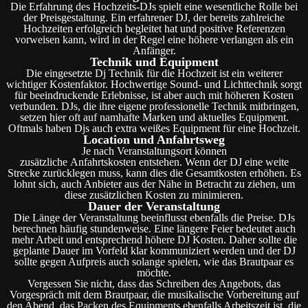
Die Erfahrung des Hochzeits-DJs spielt eine wesentliche Rolle bei
der Preisgestaltung. Ein erfahrener DJ, der bereits zahlreiche
Hochzeiten erfolgreich begleitet hat und positive Referenzen
vorweisen kann, wird in der Regel eine höhere verlangen als ein
Anfänger.
Technik und Equipment
Die eingesetzte Dj Technik für die Hochzeit ist ein weiterer
wichtiger Kostenfaktor. Hochwertige Sound- und Lichttechnik sorgt
für beeindruckende Erlebnisse, ist aber auch mit höheren Kosten
verbunden. DJs, die ihre eigene professionelle Technik mitbringen,
setzen hier oft auf namhafte Marken und aktuelles Equipment.
Oftmals haben Djs auch extra weißes Equipment für eine Hochzeit.
Location und Anfahrtsweg
Je nach Veranstaltungsort können
zusätzliche Anfahrtskosten entstehen. Wenn der DJ eine weite
Strecke zurücklegen muss, kann dies die Gesamtkosten erhöhen. Es
lohnt sich, auch Anbieter aus der Nähe in Betracht zu ziehen, um
diese zusätzlichen Kosten zu minimieren.
Dauer der Veranstaltung
Die Länge der Veranstaltung beeinflusst ebenfalls die Preise. DJs
berechnen häufig stundenweise. Eine längere Feier bedeutet auch
mehr Arbeit und entsprechend höhere DJ Kosten. Daher sollte die
geplante Dauer im Vorfeld klar kommuniziert werden und der DJ
sollte gegen Aufpreis auch solange spielen, wie das Brautpaar es
möchte.
Vergessen Sie nicht, dass das Schreiben des Angebots, das
Vorgespräch mit dem Brautpaar, die musikalische Vorbereitung auf
den Abend, das Packen des Equipments ebenfalls Arbeitszeit ist, die