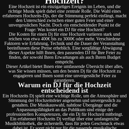
Hochzeit?
Eine Hochzeit ist ein einzigartiges Ereignis im Leben, und die
richtige Musik spielt dabei eine zentrale Rolle. Die Wahl eines
erfahrenen Hochzeits-Djs, der die Stimmung perfekt einfängt, macht
den Unterschied zwischen einer guten Feier und einer
unvergesslichen Nacht. Doch ein entscheidender Punkt ist die
Frage: Was kostet ein DJ für eine Hochzeit?
Die Kosten für einen Dj für eine Hochzeit variieren stark und
reichen von etwa 400€ bis zu 3000€ oder mehr. Verschiedene
Faktoren wie Erfahrung, Technik und die Dauer der Veranstaltung
beeinflussen diese Preise erheblich. Eine sorgfältige Abwägung
dieser Aspekte hilft Ihnen, den passenden DJ für Ihre Feier zu
finden, der sowohl Ihren Erwartungen als auch Ihrem Budget
entspricht.
Dieser Artikel bietet Ihnen eine umfassende Übersicht über alles,
was Sie wissen müssen, um den besten Dj für die Hochzeit zu
engagieren und Ihnen somit eine unvergessliche Feier zu
garantieren.
Warum ein DJ für die Hochzeit
entscheidend ist
Ein Hochzeits Dj spielt eine wichtige Rolle, um die Atmosphäre und
Stimmung der Hochzeitsfeier angenehm und unvergesslich zu
gestalten. Die Musikauswahl, nahtlose Übergänge und die
Anpassungsfähigkeit an das Publikum sind einige der
professionellen Kompetenzen, die ein Dj für Hochzeit mitbringt.
Ein erfahrener Hochzeits Dj verfügt über eine umfangreiche
Musikbibliothek, die sicherstellt, dass für jeden Geschmack etwas
dabei ist. Er sorgt nicht nur für die passende musikalische