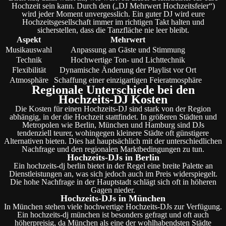
Hochzeit sein kann. Durch den („DJ Mehrwert Hochzeitsfeier“)
wird jeder Moment unvergesslich. Ein guter DJ wird eure
Hochzeitsgesellschaft immer im richtigen Takt halten und
sicherstellen, dass die Tanzfläche nie leer bleibt.
Aspekt
Mehrwert
Musikauswahl
Anpassung an Gäste und Stimmung
Technik
Hochwertige Ton- und Lichttechnik
Flexibilität
Dynamische Änderung der Playlist vor Ort
Atmosphäre
Schaffung einer einzigartigen Feieratmosphäre
Regionale Unterschiede bei den
Hochzeits-DJ Kosten
Die Kosten für einen Hochzeits-DJ sind stark von der Region
abhängig, in der die Hochzeit stattfindet. In größeren Städten und
Metropolen wie Berlin, München und Hamburg sind DJs
tendenziell teurer, wohingegen kleinere Städte oft günstigere
Alternativen bieten. Dies hat hauptsächlich mit der unterschiedlichen
Nachfrage und den regionalen Marktbedingungen zu tun.
Hochzeits-DJs in Berlin
Ein hochzeits-dj berlin bietet in der Regel eine breite Palette an
Dienstleistungen an, was sich jedoch auch im Preis widerspiegelt.
Die hohe Nachfrage in der Hauptstadt schlägt sich oft in höheren
Gagen nieder.
Hochzeits-DJs in München
In München stehen viele hochwertige Hochzeits-DJs zur Verfügung.
Ein hochzeits-dj münchen ist besonders gefragt und oft auch
höherpreisig, da München als eine der wohlhabendsten Städte