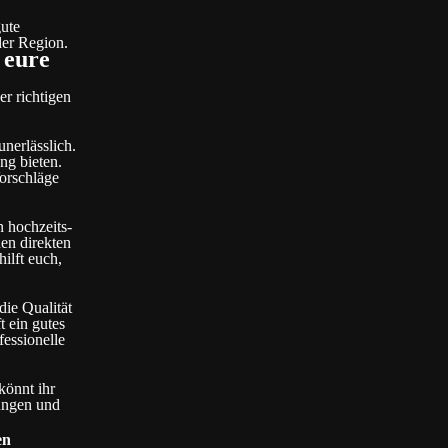
gute
der Region.
 eure
er richtigen
nerlässlich.
ng bieten.
orschläge
n hochzeits-
en direkten
ilft euch,
ie Qualität
t ein gutes
fessionelle
könnt ihr
ungen und
en