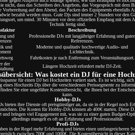
sollte gegen Aufpreis auch solange spielen, wie das Brautpaar es möchte
ie nicht, dass das Schreiben des Angebots, das Vorgespräch mit dem Br
e Vorbereitung auf den Abend, das Packen des Equipments ebenfalls Arbe
endwie bezahlt werden muss. Gute Djs sind immer 2 Stunden vor den G
tungsort, um mind. 30 Minuten vor dem offiziellen Empfang mit dem 
Technik fertig sind.
ssfaktor
Beschreibung
ung und
Professionelle DJs mit langjähriger Erfahrung und gute
renzen
Referenzen.
ik und
Moderne und qualitativ hochwertige Audio- und
pment
Lichttechnik.
rtsweg
Fahrtkosten je nach Entfernung zum Veranstaltungsort.
r der
Längere Hochzeit erfordert mehr DJ-Zeit.
taltung
sübersicht: Was kostet ein DJ für eine Hoch
isspanne für einen DJ bei Hochzeiten variiert stark. Es ist wichtig, sich
 eines Hochzeits Djs über die verschiedenen Preissegmente zu informi
finden Sie eine ungefähre Kostenübersicht, die Ihnen bei der Entschei
kann.
Hobby-DJs
 bieten ihre Dienste oft preisgünstiger an, da sie in der Regel noch E
möchten. Die Kosten für Hobby-DJs können ab 400€ starten. Diese DJs
rt und bringen viel Engagement mit, was sie zu einer guten Budget-Opt
allerdings mangelt es oft an Erfahrung und Professionalität.
Profi-DJs
aben in der Regel mehr Erfahrung und bieten einen umfangreicheren Se
preislich zwischen 700€ und 1000€. Die Kostenübersicht in dieser Kate