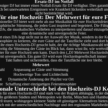
Ersatz-DJ im Notfall
ssiger DJ hat immer einen Notfall-Ersatz für DJ verfügbar. Dies garantie
h bei unerwarteten Ereignissen wie Krankheit lückenlos weiterläuft un
nicht beeinträchtigt wird.
für eine Hochzeit: Der Mehrwert für eure F
sioneller DJ bietet weit mehr als nur Musikalität für eure Hochzeitsfeier.
phärische Stimmung, die jeden Gast inspiriert und begeistert. Die Fähi
DJs, die musikalischen Vorlieben zu interpretieren und darauf einzugehe
eine dynamische und unvergessliche Feier.
t eines DJs liegt nicht nur in der Auswahl der Musik, sondern in der Ku
osphäre zu kreieren, die eure Gäste auf die Tanzfläche zieht und dort hä
hr einen Hochzeits-DJ gesucht habt, der die richtige Musikauswahl tri
zeitig die Stimmung der Gäste im Blick hat, dann wisst ihr, wie wertvoll
ster für eure Hochzeit sein kann. Durch den („DJ Mehrwert Hochzeitsfe
t unvergesslich. Ein guter DJ wird eure Hochzeitsgesellschaft immer 
Takt halten und sicherstellen, dass die Tanzfläche nie leer bleibt.
Mehrwert
ahl
Anpassung an Gäste und Stimmung
Hochwertige Ton- und Lichttechnik
ät
Dynamische Änderung der Playlist vor Ort
re
Schaffung einer einzigartigen Feieratmosphäre
onale Unterschiede bei den Hochzeits-DJ K
 für einen Hochzeits-DJ sind stark von der Region abhängig, in der d
t. In größeren Städten und Metropolen wie Berlin, München und Hambu
ll teurer, wohingegen kleinere Städte oft günstigere Alternativen bieten
ich mit der unterschiedlichen Nachfrage und den regionalen Marktbed