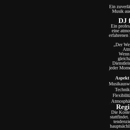
Ein zuverlä
Musik auc
DJ 
Ein profes
eine atmos
erfahrenen 
„Der Wer
Atm
Wenn i
gleich
Dienstlei
jeder Momen
Aspekt
Musikausw
Technik
Flexibilit
Atmosphä
Regi
Die Kosten
stattfinde
tendenzie
hauptsächl