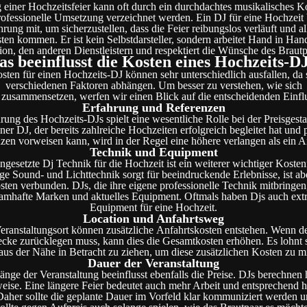
 einer Hochzeitsfeier kann oft durch ein durchdachtes musikalisches 
ofessionelle Umsetzung verzeichnet werden. Ein DJ für eine Hochzeit 
hrung mit, um sicherzustellen, dass die Feier reibungslos verläuft und al
ten kommen. Er ist kein Selbstdarsteller, sondern arbeitet Hand in Han
ion, den anderen Dienstleistern und respektiert die Wünsche des Brautp
s beeinflusst die Kosten eines Hochzeits-D
sten für einen Hochzeits-DJ können sehr unterschiedlich ausfallen, da 
verschiedenen Faktoren abhängen. Um besser zu verstehen, wie sich
e zusammensetzen, werfen wir einen Blick auf die entscheidenden Einfl
Erfahrung und Referenzen
rung des Hochzeits-DJs spielt eine wesentliche Rolle bei der Preisgesta
ner DJ, der bereits zahlreiche Hochzeiten erfolgreich begleitet hat und 
zen vorweisen kann, wird in der Regel eine höhere verlangen als ein A
Technik und Equipment
ngesetzte Dj Technik für die Hochzeit ist ein weiterer wichtiger Kosten
e Sound- und Lichttechnik sorgt für beeindruckende Erlebnisse, ist ab
ten verbunden. DJs, die ihre eigene professionelle Technik mitbringen,
namhafte Marken und aktuelles Equipment. Oftmals haben Djs auch ext
Equipment für eine Hochzeit.
Location und Anfahrtsweg
eranstaltungsort können zusätzliche Anfahrtskosten entstehen. Wenn d
ecke zurücklegen muss, kann dies die Gesamtkosten erhöhen. Es lohnt 
aus der Nähe in Betracht zu ziehen, um diese zusätzlichen Kosten zu m
Dauer der Veranstaltung
änge der Veranstaltung beeinflusst ebenfalls die Preise. DJs berechnen 
eise. Eine längere Feier bedeutet auch mehr Arbeit und entsprechend 
aher sollte die geplante Dauer im Vorfeld klar kommuniziert werden 