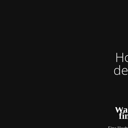
Ho
de
Was
fi