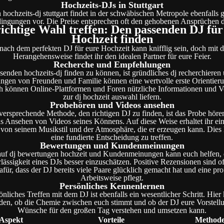
Hochzeits-DJs in Stuttgart
 hochzeits-dj stuttgart findet in der schwäbischen Metropole ebenfalls 
ingungen vor. Die Preise entsprechen oft den gehobenen Ansprüchen 
richtige Wahl treffen: Den passenden DJ für
Hochzeit finden
ach dem perfekten DJ für eure Hochzeit kann knifflig sein, doch mit d
Herangehensweise findet ihr den idealen Partner für eure Feier.
Recherche und Empfehlungen
enden hochzeits-dj finden zu können, ist gründliches dj recherchieren u
gen von Freunden und Familie können eine wertvolle erste Orientieru
ch können Online-Plattformen und Foren nützliche Informationen und V
zur dj hochzeit auswahl liefern.
Probehören und Videos ansehen
versprechende Methode, den richtigen DJ zu finden, ist das Probe höre
as Ansehen von Videos seines Könnens. Auf diese Weise erhaltet ihr ein
von seinem Musikstil und der Atmosphäre, die er erzeugen kann. Dies h
eine fundierte Entscheidung zu treffen.
Bewertungen und Kundenmeinungen
auf dj bewertungen hochzeit und Kundenmeinungen kann euch helfen, d
ässigkeit eines DJs besser einzuschätzen. Positive Rezensionen sind of
für, dass der DJ bereits viele Paare glücklich gemacht hat und eine pro
Arbeitsweise pflegt.
Persönliches Kennenlernen
önliches Treffen mit dem DJ ist ebenfalls ein wesentlicher Schritt. Hier 
nden, ob die Chemie zwischen euch stimmt und ob der DJ eure Vorstell
Wünsche für den großen Tag verstehen und umsetzen kann.
Aspekt
Vorteile
Method