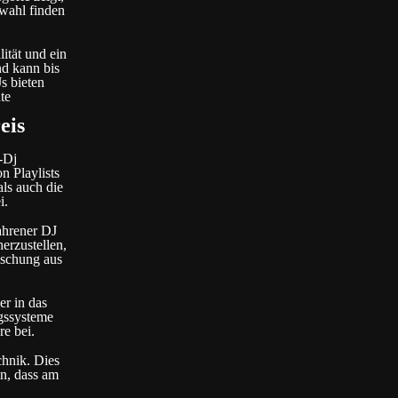
swahl finden
ität und ein
nd kann bis
s bieten
te
eis
-Dj
n Playlists
als auch die
i.
ahrener DJ
erzustellen,
ischung aus
er in das
gssysteme
e bei.
chnik. Dies
in, dass am