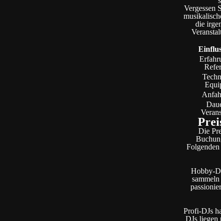
Vergessen S
musikalisch
die irg
Veranstal
Einflu
Erfahr
Refe
Techn
Equi
Anfah
Daue
Verans
Prei
Die Pre
Buchung
Folgenden 
Hobby-DJs
sammeln 
passionie
Profi-DJs h
DJs liegen 