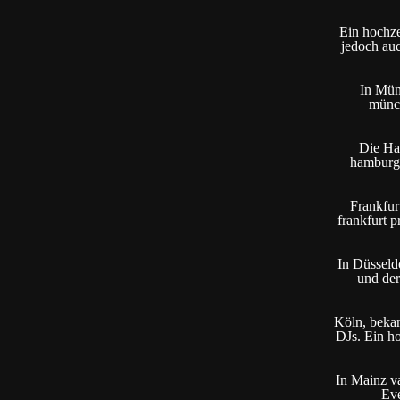
Ein hochzei
jedoch auc
In Mün
münch
Die Han
hamburg 
Frankfurt
frankfurt p
In Düsseldo
und der
Köln, bekan
DJs. Ein h
In Mainz va
Eve