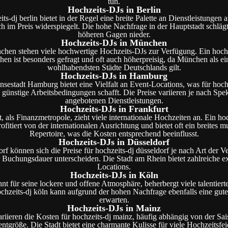
tun.
Hochzeits-DJs in Berlin
ts-dj berlin bietet in der Regel eine breite Palette an Dienstleistungen 
h im Preis widerspiegelt. Die hohe Nachfrage in der Hauptstadt schlägt 
höheren Gagen nieder.
Hochzeits-DJs in München
chen stehen viele hochwertige Hochzeits-DJs zur Verfügung. Ein hochz
en ist besonders gefragt und oft auch höherpreisig, da München als ei
wohlhabendsten Städte Deutschlands gilt.
Hochzeits-DJs in Hamburg
sestadt Hamburg bietet eine Vielfalt an Event-Locations, was für hoch
günstige Arbeitsbedingungen schafft. Die Preise variieren je nach Spe
angebotenen Dienstleistungen.
Hochzeits-DJs in Frankfurt
, als Finanzmetropole, zieht viele internationale Hochzeiten an. Ein hoc
rofitiert von der internationalen Ausrichtung und bietet oft ein breites m
Repertoire, was die Kosten entsprechend beeinflusst.
Hochzeits-DJs in Düsseldorf
rf können sich die Preise für hochzeits-dj düsseldorf je nach Art der V
 Buchungsdauer unterscheiden. Die Stadt am Rhein bietet zahlreiche e
Locations.
Hochzeits-DJs in Köln
nt für seine lockere und offene Atmosphäre, beherbergt viele talentiert
ochzeits-dj köln kann aufgrund der hohen Nachfrage ebenfalls eine gut
erwarten.
Hochzeits-DJs in Mainz
riieren die Kosten für hochzeits-dj mainz, häufig abhängig von der Sa
ntgröße. Die Stadt bietet eine charmante Kulisse für viele Hochzeitsfei