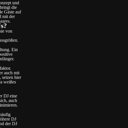
Konzept und
bringt die
le Gäste auf
d mit der
aares.
Js?
sie von
ussgrößen.
ltung. Ein
positive
nfänger.
faktor.
er auch mit
 setzen hier
ra weißes
er DJ eine
sich, auch
inimieren.
häufig
höhere DJ
und der DJ