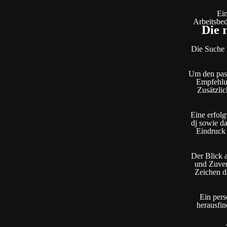
Ein
Arbeitsbed
Die 
Die Suche n
Um den pass
Empfehlun
Zusätzli
Eine erfolg
dj sowie d
Eindruck 
Der Blick 
und Zuverl
Zeichen da
Ein pers
herausfi