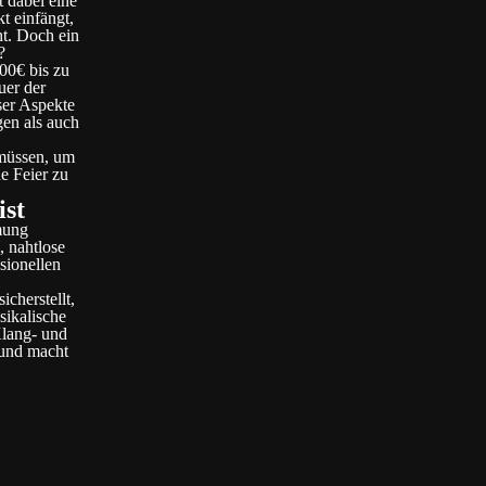
t dabei eine
t einfängt,
ht. Doch ein
?
00€ bis zu
uer der
ser Aspekte
gen als auch
 müssen, um
e Feier zu
ist
mung
, nahtlose
sionellen
cherstellt,
sikalische
Klang- und
 und macht