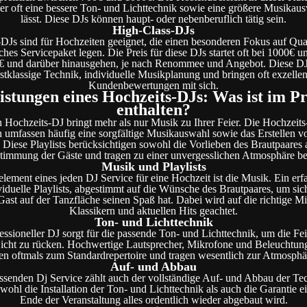
ier oft eine bessere Ton- und Lichttechnik sowie eine größere Musikau
lässt. Diese DJs können haupt- oder nebenberuflich tätig sein.
High-Class-DJs
DJs sind für Hochzeiten geeignet, die einen besonderen Fokus auf Qual
hes Servicepaket legen. Die Preis für diese DJs startet oft bei 1000€ u
 und darüber hinausgehen, je nach Renommee und Angebot. Diese DJ
rstklassige Technik, individuelle Musikplanung und bringen oft exzellen
Kundenbewertungen mit sich.
istungen eines Hochzeits-DJs: Was ist im Pr
enthalten?
n Hochzeits-DJ bringt mehr als nur Musik zu Ihrer Feier. Die Hochzeits
 umfassen häufig eine sorgfältige Musikauswahl sowie das Erstellen vo
 Diese Playlists berücksichtigen sowohl die Vorlieben des Brautpaares 
timmung der Gäste und tragen zu einer unvergesslichen Atmosphäre be
Musik und Playlists
lement eines jeden DJ Service für eine Hochzeit ist die Musik. Ein erf
dividuelle Playlists, abgestimmt auf die Wünsche des Brautpaares, um sich
 Gast auf der Tanzfläche seinen Spaß hat. Dabei wird auf die richtige M
Klassikern und aktuellen Hits geachtet.
Ton- und Lichttechnik
essioneller DJ sorgt für die passende Ton- und Lichttechnik, um die Fei
 Licht zu rücken. Hochwertige Lautsprecher, Mikrofone und Beleuchtun
en oftmals zum Standardrepertoire und tragen wesentlich zur Atmosphär
Auf- und Abbau
enden Dj Service zählt auch der vollständige Auf- und Abbau der Te
owohl die Installation der Ton- und Lichttechnik als auch die Garantie e
Ende der Veranstaltung alles ordentlich wieder abgebaut wird.