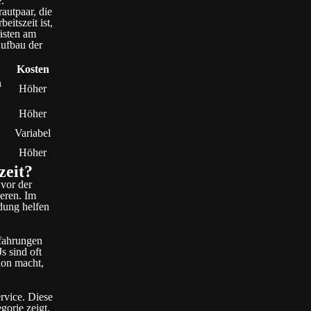
.
autpaar, die
itszeit ist,
ästen am
Aufbau der
Kosten
n
Höher
Höher
Variabel
Höher
zeit?
 vor der
eren. Im
dung helfen
rfahrungen
 sind oft
ion macht,
rvice. Diese
gorie zeigt,