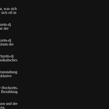
an, was sich
sich oft in
eits-dj
ne der
zeits-dj
ktrum der
hzeits-dj
usikalisches
eranstaltung
xklusive
e Hochzeits-
e Bezahlung
ison und der
ern.