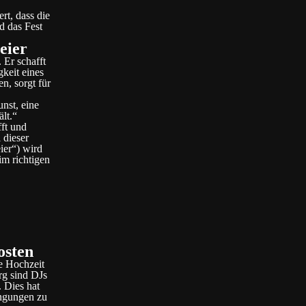
rt, dass die
d das Fest
eier
 Er schafft
gkeit eines
n, sorgt für
nst, eine
lt.“
fft und
 dieser
ier“) wird
im richtigen
osten
ie Hochzeit
rg sind DJs
. Dies hat
ingungen zu