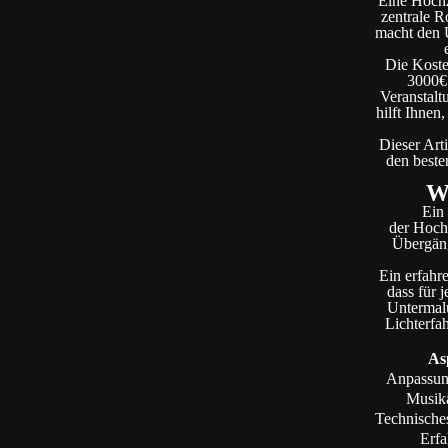
Eine Hochze
zentrale R
macht den U
Die Koste
3000€ 
Veranstalt
hilft Ihnen
Dieser Art
den beste
Wa
Ein
der Hochz
Übergäng
Ein erfahr
dass für 
Untermalu
Lichterfa
As
Anpassun
Musik
Technisch
Erf