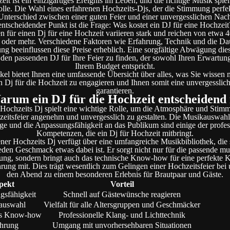
it ist ein einzigartiges Ereignis im Leben, und die richtige Musik spiel
olle. Die Wahl eines erfahrenen Hochzeits-Djs, der die Stimmung perfek
nterschied zwischen einer guten Feier und einer unvergesslichen Nac
entscheidender Punkt ist die Frage: Was kostet ein DJ für eine Hochzeit
n für einen Dj für eine Hochzeit variieren stark und reichen von etwa 4
oder mehr. Verschiedene Faktoren wie Erfahrung, Technik und die Da
ung beeinflussen diese Preise erheblich. Eine sorgfältige Abwägung die
, den passenden DJ für Ihre Feier zu finden, der sowohl Ihren Erwartun
Ihrem Budget entspricht.
ikel bietet Ihnen eine umfassende Übersicht über alles, was Sie wissen
n Dj für die Hochzeit zu engagieren und Ihnen somit eine unvergesslich
garantieren.
rum ein DJ für die Hochzeit entscheidend 
 Hochzeits Dj spielt eine wichtige Rolle, um die Atmosphäre und Stim
eitsfeier angenehm und unvergesslich zu gestalten. Die Musikauswahl
e und die Anpassungsfähigkeit an das Publikum sind einige der profes
Kompetenzen, die ein Dj für Hochzeit mitbringt.
ener Hochzeits Dj verfügt über eine umfangreiche Musikbibliothek, die si
jeden Geschmack etwas dabei ist. Er sorgt nicht nur für die passende mu
ng, sondern bringt auch das technische Know-how für eine perfekte 
hrung mit. Dies trägt wesentlich zum Gelingen einer Hochzeitsfeier bei
den Abend zu einem besonderen Erlebnis für Brautpaar und Gäste.
pekt
Vorteil
gsfähigkeit
Schnell auf Gästewünsche reagieren
auswahl
Vielfalt für alle Altersgruppen und Geschmäcker
es Know-how
Professionelle Klang- und Lichttechnik
ahrung
Umgang mit unvorhersehbaren Situationen