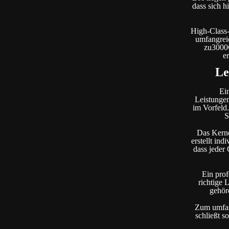
dass sich h
High-Class-
umfangreic
zu3000€
e
Le
Ei
Leistungen
im Vorfeld.
S
Das Kerne
erstellt in
dass jeder
Ein prof
richtige
gehör
Zum umfass
schließt s