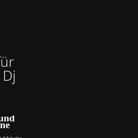
für
 Dj
 und
ine