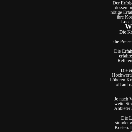
Der Erfolg
dessen pr
nötige Erfa
ihre Kos
Locat
Wa
Die Ko
die Preis
Die Erfah
erfahre
Referen
Die ei
Hochwertig
höheren Kos
oft auf 
Je nach V
weite Str
Anbieter 
Die L
stundenw
Kosten. D