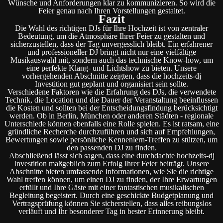
Wünsche und Anforderungen klar zu kommunizieren. So wird die
Feier genau nach Ihren Vorstellungen gestaltet.
Fazit
Die Wahl des richtigen DJs für Ihre Hochzeit ist von zentraler
Bedeutung, um die Atmosphäre Ihrer Feier zu gestalten und
sicherzustellen, dass der Tag unvergesslich bleibt. Ein erfahrener
und professioneller DJ bringt nicht nur eine vielfältige
Musikauswahl mit, sondern auch das technische Know-how, um
eine perfekte Klang- und Lichtshow zu bieten. Unsere
vorhergehenden Abschnitte zeigten, dass die hochzeits-dj
Investition gut geplant und organisiert sein sollte.
Verschiedene Faktoren wie die Erfahrung des DJs, die verwendete
Technik, die Location und die Dauer der Veranstaltung beeinflussen
die Kosten und sollten bei der Entscheidungsfindung berücksichtigt
werden. Ob in Berlin, München oder anderen Städten - regionale
Unterschiede können ebenfalls eine Rolle spielen. Es ist ratsam, eine
gründliche Recherche durchzuführen und sich auf Empfehlungen,
Bewertungen sowie persönliche Kennenlern-Treffen zu stützen, um
den passenden DJ zu finden.
Abschließend lässt sich sagen, dass eine durchdachte hochzeits-dj
Investition maßgeblich zum Erfolg Ihrer Feier beiträgt. Unsere
Abschnitte bieten umfassende Informationen, wie Sie die richtige
Wahl treffen können, um einen DJ zu finden, der Ihre Erwartungen
erfüllt und Ihre Gäste mit einer fantastischen musikalischen
Begleitung begeistert. Durch eine geschickte Budgetplanung und
Vertragsprüfung können Sie sicherstellen, dass alles reibungslos
verläuft und Ihr besonderer Tag in bester Erinnerung bleibt.