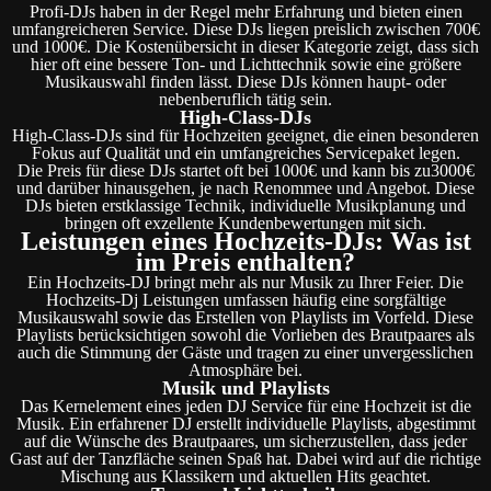
Profi-DJs haben in der Regel mehr Erfahrung und bieten einen
umfangreicheren Service. Diese DJs liegen preislich zwischen 700€
und 1000€. Die Kostenübersicht in dieser Kategorie zeigt, dass sich
hier oft eine bessere Ton- und Lichttechnik sowie eine größere
Musikauswahl finden lässt. Diese DJs können haupt- oder
nebenberuflich tätig sein.
High-Class-DJs
High-Class-DJs sind für Hochzeiten geeignet, die einen besonderen
Fokus auf Qualität und ein umfangreiches Servicepaket legen.
Die Preis für diese DJs startet oft bei 1000€ und kann bis zu3000€
und darüber hinausgehen, je nach Renommee und Angebot. Diese
DJs bieten erstklassige Technik, individuelle Musikplanung und
bringen oft exzellente Kundenbewertungen mit sich.
Leistungen eines Hochzeits-DJs: Was ist
im Preis enthalten?
Ein Hochzeits-DJ bringt mehr als nur Musik zu Ihrer Feier. Die
Hochzeits-Dj Leistungen umfassen häufig eine sorgfältige
Musikauswahl sowie das Erstellen von Playlists im Vorfeld. Diese
Playlists berücksichtigen sowohl die Vorlieben des Brautpaares als
auch die Stimmung der Gäste und tragen zu einer unvergesslichen
Atmosphäre bei.
Musik und Playlists
Das Kernelement eines jeden DJ Service für eine Hochzeit ist die
Musik. Ein erfahrener DJ erstellt individuelle Playlists, abgestimmt
auf die Wünsche des Brautpaares, um sicherzustellen, dass jeder
Gast auf der Tanzfläche seinen Spaß hat. Dabei wird auf die richtige
Mischung aus Klassikern und aktuellen Hits geachtet.