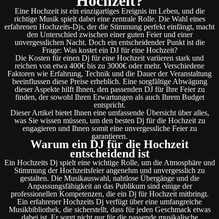
Hochzeit?
Eine Hochzeit ist ein einzigartiges Ereignis im Leben, und die
richtige Musik spielt dabei eine zentrale Rolle. Die Wahl eines
erfahrenen Hochzeits-Djs, der die Stimmung perfekt einfängt, macht
den Unterschied zwischen einer guten Feier und einer
unvergesslichen Nacht. Doch ein entscheidender Punkt ist die
Frage: Was kostet ein DJ für eine Hochzeit?
Die Kosten für einen Dj für eine Hochzeit variieren stark und
reichen von etwa 400€ bis zu 3000€ oder mehr. Verschiedene
Faktoren wie Erfahrung, Technik und die Dauer der Veranstaltung
beeinflussen diese Preise erheblich. Eine sorgfältige Abwägung
dieser Aspekte hilft Ihnen, den passenden DJ für Ihre Feier zu
finden, der sowohl Ihren Erwartungen als auch Ihrem Budget
entspricht.
Dieser Artikel bietet Ihnen eine umfassende Übersicht über alles,
was Sie wissen müssen, um den besten Dj für die Hochzeit zu
engagieren und Ihnen somit eine unvergessliche Feier zu
garantieren.
Warum ein DJ für die Hochzeit
entscheidend ist
Ein Hochzeits Dj spielt eine wichtige Rolle, um die Atmosphäre und
Stimmung der Hochzeitsfeier angenehm und unvergesslich zu
gestalten. Die Musikauswahl, nahtlose Übergänge und die
Anpassungsfähigkeit an das Publikum sind einige der
professionellen Kompetenzen, die ein Dj für Hochzeit mitbringt.
Ein erfahrener Hochzeits Dj verfügt über eine umfangreiche
Musikbibliothek, die sicherstellt, dass für jeden Geschmack etwas
dabei ist. Er sorgt nicht nur für die passende musikalische