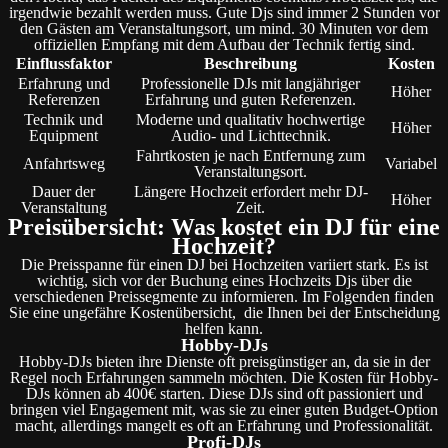
irgendwie bezahlt werden muss. Gute Djs sind immer 2 Stunden vor
den Gästen am Veranstaltungsort, um mind. 30 Minuten vor dem
offiziellen Empfang mit dem Aufbau der Technik fertig sind.
Einflussfaktor
Beschreibung
Kosten
Erfahrung und
Professionelle DJs mit langjähriger
Höher
Referenzen
Erfahrung und guten Referenzen.
Technik und
Moderne und qualitativ hochwertige
Höher
Equipment
Audio- und Lichttechnik.
Fahrtkosten je nach Entfernung zum
Anfahrtsweg
Variabel
Veranstaltungsort.
Dauer der
Längere Hochzeit erfordert mehr DJ-
Höher
Veranstaltung
Zeit.
Preisübersicht: Was kostet ein DJ für eine
Hochzeit?
Die Preisspanne für einen DJ bei Hochzeiten variiert stark. Es ist
wichtig, sich vor der Buchung eines Hochzeits Djs über die
verschiedenen Preissegmente zu informieren. Im Folgenden finden
Sie eine ungefähre Kostenübersicht, die Ihnen bei der Entscheidung
helfen kann.
Hobby-DJs
Hobby-DJs bieten ihre Dienste oft preisgünstiger an, da sie in der
Regel noch Erfahrungen sammeln möchten. Die Kosten für Hobby-
DJs können ab 400€ starten. Diese DJs sind oft passioniert und
bringen viel Engagement mit, was sie zu einer guten Budget-Option
macht, allerdings mangelt es oft an Erfahrung und Professionalität.
Profi-DJs