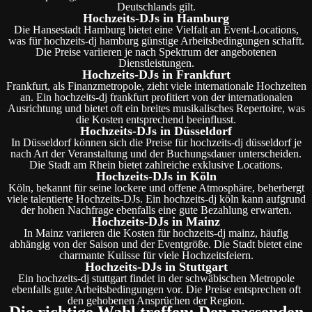
Deutschlands gilt.
Hochzeits-DJs in Hamburg
Die Hansestadt Hamburg bietet eine Vielfalt an Event-Locations,
was für hochzeits-dj hamburg günstige Arbeitsbedingungen schafft.
Die Preise variieren je nach Spektrum der angebotenen
Dienstleistungen.
Hochzeits-DJs in Frankfurt
Frankfurt, als Finanzmetropole, zieht viele internationale Hochzeiten
an. Ein hochzeits-dj frankfurt profitiert von der internationalen
Ausrichtung und bietet oft ein breites musikalisches Repertoire, was
die Kosten entsprechend beeinflusst.
Hochzeits-DJs in Düsseldorf
In Düsseldorf können sich die Preise für hochzeits-dj düsseldorf je
nach Art der Veranstaltung und der Buchungsdauer unterscheiden.
Die Stadt am Rhein bietet zahlreiche exklusive Locations.
Hochzeits-DJs in Köln
Köln, bekannt für seine lockere und offene Atmosphäre, beherbergt
viele talentierte Hochzeits-DJs. Ein hochzeits-dj köln kann aufgrund
der hohen Nachfrage ebenfalls eine gute Bezahlung erwarten.
Hochzeits-DJs in Mainz
In Mainz variieren die Kosten für hochzeits-dj mainz, häufig
abhängig von der Saison und der Eventgröße. Die Stadt bietet eine
charmante Kulisse für viele Hochzeitsfeiern.
Hochzeits-DJs in Stuttgart
Ein hochzeits-dj stuttgart findet in der schwäbischen Metropole
ebenfalls gute Arbeitsbedingungen vor. Die Preise entsprechen oft
den gehobenen Ansprüchen der Region.
Die richtige Wahl treffen: Den passenden