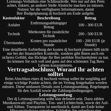
Leistungs-Verhältnis eine Schlüsselrolle. Wer nur auf den Preis
achtet, riskiert, an anderer Stelle Abstriche machen zu müssen.
Nutzen Sie die verfügbaren Informationen, damit
Ihre Budgetplanung dj hochzeit am Ende aufgeht.
Kostenfaktor
Beschreibung
Betrag
Entfernungsabhängiger
Anfahrt
100 - 300 EUR
Betrag
Mietkosten für zusätzliche
Technik
200 - 500 EUR
Technik
Kosten pro zusätzlicher
100 - 200 EUR (je
Überstunden
Stunde
Stunde)
Eine detaillierte Aufstellung der kosten dj hochzeit planen hilft nicht
nur bei der finanziellen Kontrolle, sondern gibt Ihnen auch ein
sicheres Gefühl, das Richtige für Ihre perfekte Hochzeitsfeier zu tun.
So können Sie sich voll und ganz auf den schönsten Tag Ihres
Lebens konzentrieren.
Vertragsabschluss: Worauf ihr achten
solltet
Beim Abschluss eines dj hochzeit vertrag solltet ihr sorgfältig auf
einige wichtige Punkte achten, die im Vertrag festgehalten werden
müssen. Diese umfassen Details zum Leistungsumfang, Regelungen
für den Ausfall sowie die Zahlungsbedingungen.
Leistungsumfang
Der dj Leistungsumfang sollte klar definiert sein. Dazu zählen
Musikauswahl und Playlists, Ton- und Lichttechnik, sowie der Auf-
und Abbau. Transparenz ist unerlässlich, damit am Ende keine
Missverständnisse entstehen. Schließen Sie unbedingt eine