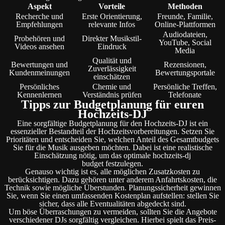
Aspekt
Vorteile
Methoden
Recherche und
Erste Orientierung,
Freunde, Familie,
Empfehlungen
relevante Infos
Online-Plattformen
Audiodateien,
Probehören und
Direkter Musikstil-
YouTube, Social
Videos ansehen
Eindruck
Media
Qualität und
Bewertungen und
Rezensionen,
Zuverlässigkeit
Kundenmeinungen
Bewertungsportale
einschätzen
Persönliches
Chemie und
Persönliche Treffen,
Kennenlernen
Verständnis prüfen
Telefonate
Tipps zur Budgetplanung für euren
Hochzeits-DJ
Eine sorgfältige Budgetplanung für den Hochzeits-DJ ist ein
essenzieller Bestandteil der Hochzeitsvorbereitungen. Setzen Sie
Prioritäten und entscheiden Sie, welchen Anteil des Gesamtbudgets
Sie für die Musik ausgeben möchten. Dabei ist eine realistische
Einschätzung nötig, um das optimale hochzeits-dj
budget festzulegen.
Genauso wichtig ist es, alle möglichen Zusatzkosten zu
berücksichtigen. Dazu gehören unter anderem Anfahrtskosten, die
Technik sowie mögliche Überstunden. Planungssicherheit gewinnen
Sie, wenn Sie einen umfassenden Kostenplan aufstellen: stellen Sie
sicher, dass alle Eventualitäten abgedeckt sind.
Um böse Überraschungen zu vermeiden, sollten Sie die Angebote
verschiedener DJs sorgfältig vergleichen. Hierbei spielt das Preis-