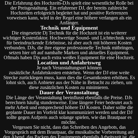
Die Erfahrung des Hochzeits-DJs spielt eine wesentliche Rolle bei
der Preisgestaltung. Ein erfahrener DJ, der bereits zahlreiche
Hochzeiten erfolgreich begleitet hat und positive Referenzen
vorweisen kann, wird in der Regel eine höhere verlangen als ein
Anfänger.
Technik und Equipment
Die eingesetzte Dj Technik für die Hochzeit ist ein weiterer
wichtiger Kostenfaktor. Hochwertige Sound- und Lichttechnik sorgt
für beeindruckende Erlebnisse, ist aber auch mit höheren Kosten
verbunden. DJs, die ihre eigene professionelle Technik mitbringen,
setzen hier oft auf namhafte Marken und aktuelles Equipment.
Oftmals haben Djs auch extra weißes Equipment für eine Hochzeit.
Location und Anfahrtsweg
Je nach Veranstaltungsort können
zusätzliche Anfahrtskosten entstehen. Wenn der DJ eine weite
Strecke zurücklegen muss, kann dies die Gesamtkosten erhöhen. Es
lohnt sich, auch Anbieter aus der Nähe in Betracht zu ziehen, um
diese zusätzlichen Kosten zu minimieren.
Dauer der Veranstaltung
Die Länge der Veranstaltung beeinflusst ebenfalls die Preise. DJs
berechnen häufig stundenweise. Eine längere Feier bedeutet auch
mehr Arbeit und entsprechend höhere DJ Kosten. Daher sollte die
geplante Dauer im Vorfeld klar kommuniziert werden und der DJ
sollte gegen Aufpreis auch solange spielen, wie das Brautpaar es
möchte.
Vergessen Sie nicht, dass das Schreiben des Angebots, das
Vorgespräch mit dem Brautpaar, die musikalische Vorbereitung auf
den Abend, das Packen des Equipments ebenfalls Arbeitszeit ist, die