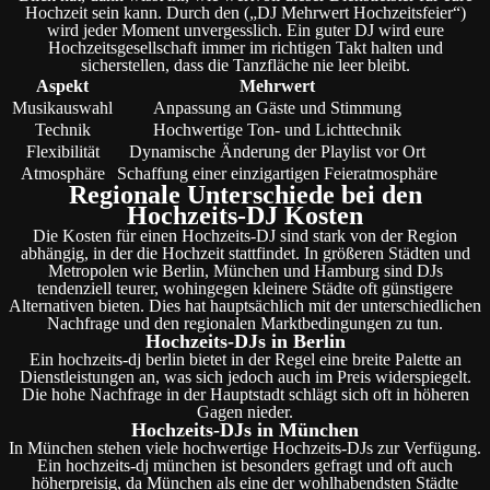
Hochzeit sein kann. Durch den („DJ Mehrwert Hochzeitsfeier“)
wird jeder Moment unvergesslich. Ein guter DJ wird eure
Hochzeitsgesellschaft immer im richtigen Takt halten und
sicherstellen, dass die Tanzfläche nie leer bleibt.
Aspekt
Mehrwert
Musikauswahl
Anpassung an Gäste und Stimmung
Technik
Hochwertige Ton- und Lichttechnik
Flexibilität
Dynamische Änderung der Playlist vor Ort
Atmosphäre
Schaffung einer einzigartigen Feieratmosphäre
Regionale Unterschiede bei den
Hochzeits-DJ Kosten
Die Kosten für einen Hochzeits-DJ sind stark von der Region
abhängig, in der die Hochzeit stattfindet. In größeren Städten und
Metropolen wie Berlin, München und Hamburg sind DJs
tendenziell teurer, wohingegen kleinere Städte oft günstigere
Alternativen bieten. Dies hat hauptsächlich mit der unterschiedlichen
Nachfrage und den regionalen Marktbedingungen zu tun.
Hochzeits-DJs in Berlin
Ein hochzeits-dj berlin bietet in der Regel eine breite Palette an
Dienstleistungen an, was sich jedoch auch im Preis widerspiegelt.
Die hohe Nachfrage in der Hauptstadt schlägt sich oft in höheren
Gagen nieder.
Hochzeits-DJs in München
In München stehen viele hochwertige Hochzeits-DJs zur Verfügung.
Ein hochzeits-dj münchen ist besonders gefragt und oft auch
höherpreisig, da München als eine der wohlhabendsten Städte