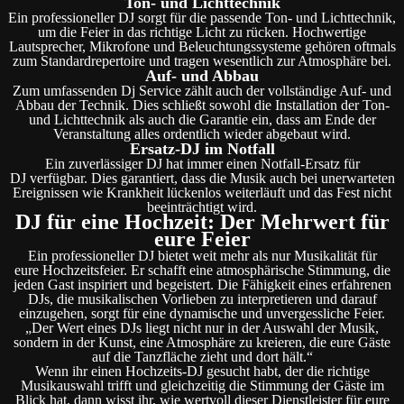
Ton- und Lichttechnik
Ein professioneller DJ sorgt für die passende Ton- und Lichttechnik,
um die Feier in das richtige Licht zu rücken. Hochwertige
Lautsprecher, Mikrofone und Beleuchtungssysteme gehören oftmals
zum Standardrepertoire und tragen wesentlich zur Atmosphäre bei.
Auf- und Abbau
Zum umfassenden Dj Service zählt auch der vollständige Auf- und
Abbau der Technik. Dies schließt sowohl die Installation der Ton-
und Lichttechnik als auch die Garantie ein, dass am Ende der
Veranstaltung alles ordentlich wieder abgebaut wird.
Ersatz-DJ im Notfall
Ein zuverlässiger DJ hat immer einen Notfall-Ersatz für
DJ verfügbar. Dies garantiert, dass die Musik auch bei unerwarteten
Ereignissen wie Krankheit lückenlos weiterläuft und das Fest nicht
beeinträchtigt wird.
DJ für eine Hochzeit: Der Mehrwert für
eure Feier
Ein professioneller DJ bietet weit mehr als nur Musikalität für
eure Hochzeitsfeier. Er schafft eine atmosphärische Stimmung, die
jeden Gast inspiriert und begeistert. Die Fähigkeit eines erfahrenen
DJs, die musikalischen Vorlieben zu interpretieren und darauf
einzugehen, sorgt für eine dynamische und unvergessliche Feier.
„Der Wert eines DJs liegt nicht nur in der Auswahl der Musik,
sondern in der Kunst, eine Atmosphäre zu kreieren, die eure Gäste
auf die Tanzfläche zieht und dort hält.“
Wenn ihr einen Hochzeits-DJ gesucht habt, der die richtige
Musikauswahl trifft und gleichzeitig die Stimmung der Gäste im
Blick hat, dann wisst ihr, wie wertvoll dieser Dienstleister für eure